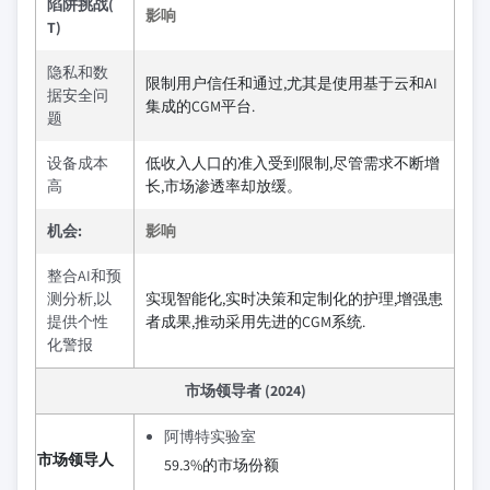
陷阱挑战(
影响
T)
隐私和数
限制用户信任和通过,尤其是使用基于云和AI
据安全问
集成的CGM平台.
题
设备成本
低收入人口的准入受到限制,尽管需求不断增
高
长,市场渗透率却放缓。
机会:
影响
整合AI和预
测分析,以
实现智能化,实时决策和定制化的护理,增强患
提供个性
者成果,推动采用先进的CGM系统.
化警报
市场领导者 (2024)
阿博特实验室
市场领导人
59.3%的市场份额