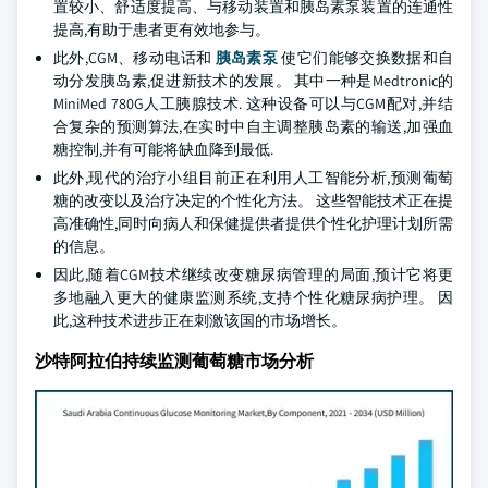
置较小、舒适度提高、与移动装置和胰岛素泵装置的连通性
提高,有助于患者更有效地参与。
此外,CGM、移动电话和
胰岛素泵
使它们能够交换数据和自
动分发胰岛素,促进新技术的发展。 其中一种是Medtronic的
MiniMed 780G人工胰腺技术. 这种设备可以与CGM配对,并结
合复杂的预测算法,在实时中自主调整胰岛素的输送,加强血
糖控制,并有可能将缺血降到最低.
此外,现代的治疗小组目前正在利用人工智能分析,预测葡萄
糖的改变以及治疗决定的个性化方法。 这些智能技术正在提
高准确性,同时向病人和保健提供者提供个性化护理计划所需
的信息。
因此,随着CGM技术继续改变糖尿病管理的局面,预计它将更
多地融入更大的健康监测系统,支持个性化糖尿病护理。 因
此,这种技术进步正在刺激该国的市场增长。
沙特阿拉伯持续监测葡萄糖市场分析