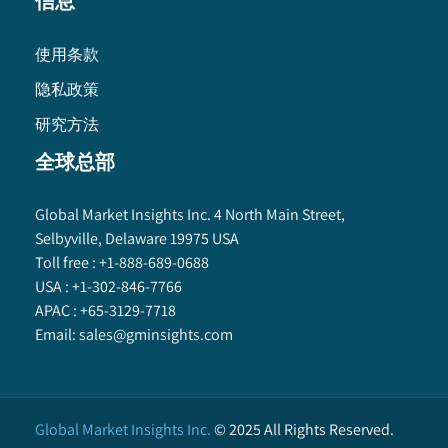
信息
使用条款
隐私政策
研究方法
全球总部
Global Market Insights Inc. 4 North Main Street,
Selbyville, Delaware 19975 USA
Toll free :
+1-888-689-0688
USA :
+1-302-846-7766
APAC :
+65-3129-7718
Email:
sales@gminsights.com
Global Market Insights Inc.
©
2025
All Rights Reserved.