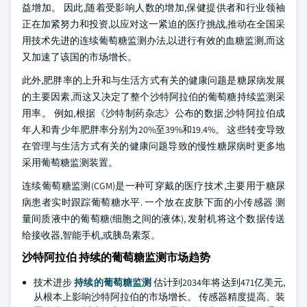
益增加。 因此,随着受影响人数的增加,保健提供者和行业领袖
正在加紧努力和投资,以应对这一紧迫的医疗挑战,推动在全国采
用技术先进的连续葡萄糖监测办法,以进行有效的血糖监测,而这
又加速了该国的市场增长。
此外,肥胖率的上升和与生活方式有关的健康问题是糖尿病发展
的主要因素,而这又决定了整个沙特阿拉伯的葡萄糖持续监测采
用率。 例如,根据《沙特制药杂志》公布的数据,沙特阿拉伯成
年人和青少年肥胖率分别为20%至39%和19.4%。 这些转变导致
在管理与生活方式有关的健康问题导致的慢性糖尿病时更多地
采用葡萄糖监测装置。
连续葡萄糖监测(CGM)是一种可穿戴的医疗技术,主要用于糖尿
病患者实时跟踪葡萄糖水平. 一个放在皮肤下面的小传感器 测
量间质液中的葡萄糖(细胞之间的液体), 发射机将这个数据传送
给接收器,智能手机,或胰岛素泵。
沙特阿拉伯 持续的葡萄糖监测市场趋势
技术进步
持续的葡萄糖监测
估计到2034年将达到471亿美元,
从根本上影响沙特阿拉伯的市场增长。 传感器精度提高、装