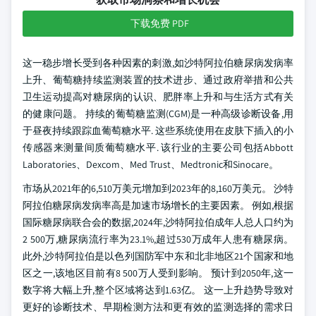
下载免费 PDF
这一稳步增长受到各种因素的刺激,如沙特阿拉伯糖尿病发病率
上升、葡萄糖持续监测装置的技术进步、通过政府举措和公共
卫生运动提高对糖尿病的认识、肥胖率上升和与生活方式有关
的健康问题。 持续的葡萄糖监测(CGM)是一种高级诊断设备,用
于昼夜持续跟踪血葡萄糖水平. 这些系统使用在皮肤下插入的小
传感器来测量间质葡萄糖水平. 该行业的主要公司包括Abbott
Laboratories、Dexcom、Med Trust、Medtronic和Sinocare。
市场从2021年的6,510万美元增加到2023年的8,160万美元。 沙特
阿拉伯糖尿病发病率高是加速市场增长的主要因素。 例如,根据
国际糖尿病联合会的数据,2024年,沙特阿拉伯成年人总人口约为
2 500万,糖尿病流行率为23.1%,超过530万成年人患有糖尿病。
此外,沙特阿拉伯是以色列国防军中东和北非地区21个国家和地
区之一,该地区目前有8 500万人受到影响。 预计到2050年,这一
数字将大幅上升,整个区域将达到1.63亿。 这一上升趋势导致对
更好的诊断技术、早期检测方法和更有效的监测选择的需求日