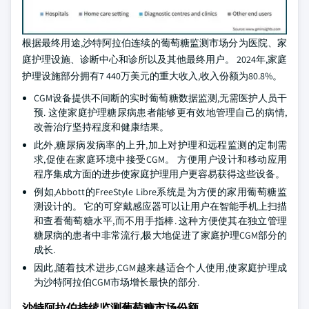
根据最终用途,沙特阿拉伯连续的葡萄糖监测市场分为医院、家
庭护理设施、诊断中心和诊所以及其他最终用户。 2024年,家庭
护理设施部分拥有7 440万美元的重大收入,收入份额为80.8%。
CGM设备提供不间断的实时葡萄糖数据监测,无需医护人员干
预. 这使家庭护理糖尿病患者能够更有效地管理自己的病情,
改善治疗坚持程度和健康结果。
此外,糖尿病发病率的上升,加上对护理和远程监测的定制需
求,促使在家庭环境中接受CGM。 方便用户设计和移动应用
程序集成方面的进步使家庭护理用户更容易获得这些设备。
例如,Abbott的FreeStyle Libre系统是为方便的家用葡萄糖监
测设计的。 它的可穿戴感应器可以让用户在智能手机上扫描
和查看葡萄糖水平,而不用手指棒. 这种方便使其在独立管理
糖尿病的患者中非常流行,极大地促进了家庭护理CGM部分的
成长.
因此,随着技术进步,CGM越来越适合个人使用,使家庭护理成
为沙特阿拉伯CGM市场增长最快的部分.
沙特阿拉伯持续监测葡萄糖市场份额