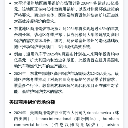
太平洋沿岸地区商用锅炉市场预计到2034年将超过8.5亿美
元。该地区正转向低排放商用锅炉，以应对州级环保政策的
严格要求。商业综合体、医院及教育设施的快速扩张正加速
对高效冷凝锅炉的需求。
东北地区商用锅炉市场预计到2034年将实现超过4.5%的年复
合增长率。该地区冬季严寒，从办公楼到大学等建筑对商用
锅炉的需求持续增长。纽约、马萨诸塞州等州的老化基础设
施正推动锅炉替换项目，采用现代高效系统。
例如，通用汽车于2025年6月宣布计划在未来两年投资约40
亿美元，扩大其国内制造业务版图。此投资旨在提升美国电
动汽车和燃气汽车的生产能力。
2024年，东北中部地区商用锅炉市场规模达3.242亿美元。该
地区严寒冬季推动了对高容量商用锅炉的强劲季节性需求，
覆盖多个行业。教育机构和医院的现代化项目正在催生对节
能、低维护锅炉技术的需求。
美国商用锅炉市场份额
2024年，美国商用锅炉行业前五大公司为rinnai america（林
内美国）、lennox international（联乐国际）、burnham
commercial boilers（伯恩汉姆商用锅炉）、ariston