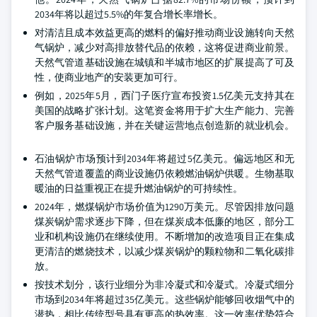
2034年将以超过5.5%的年复合增长率增长。
对清洁且成本效益更高的燃料的偏好推动商业设施转向天然
气锅炉，减少对高排放替代品的依赖，这将促进商业前景。
天然气管道基础设施在城镇和半城市地区的扩展提高了可及
性，使商业地产的安装更加可行。
例如，2025年5月，西门子医疗宣布投资1.5亿美元支持其在
美国的战略扩张计划。这笔资金将用于扩大生产能力、完善
客户服务基础设施，并在关键运营地点创造新的就业机会。
石油锅炉市场预计到2034年将超过5亿美元。偏远地区和无
天然气管道覆盖的商业设施仍依赖燃油锅炉供暖。生物基取
暖油的日益重视正在提升燃油锅炉的可持续性。
2024年，燃煤锅炉市场价值为1290万美元。尽管因排放问题
煤炭锅炉需求逐步下降，但在煤炭成本低廉的地区，部分工
业和机构设施仍在继续使用。不断增加的改造项目正在集成
更清洁的燃烧技术，以减少煤炭锅炉的颗粒物和二氧化碳排
放。
按技术划分，该行业细分为非冷凝式和冷凝式。冷凝式细分
市场到2034年将超过35亿美元。这些锅炉能够回收烟气中的
潜热，相比传统型号具有更高的热效率。这一效率优势符合