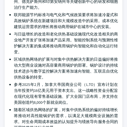
州、德克萨斯州和印第安纳州等关键创新中心的研发和细胞
治疗生产能力。
联邦能源节约标准与电气化和气候政策要求将加速冷凝式和
高效锅炉系统在新建项目和大规模改造中的采用。成本优化
建筑运营需求的增长将推动商用锅炉在城市中心的安装。
与日益增长的改造和老化供热基础设施现代化改造相关的商
业地产开发扩张将加速产品采用。智能控制系统与预测性维
护解决方案的集成将推动商用锅炉向智能化和自动化运行转
变。
区域供热网络的扩展与对集中供热解决方案的日益偏好将推
动大型商业设施对高容量商用锅炉的部署。锅炉设计的持续
技术进步与数字监控解决方案将加速向智能、互联且自优化
供热设备的转变。
参考2025年2月，加拿大帝国商业公司（L.TO）宣布计划在
当年投资约16亿美元用于资本支出。这一战略性资金分配旨
在现代化现有零售基础设施、扩大全国门店布局，并支持在
美国创造约8,000个新就业岗位。
随着区域供热网络的扩展，对集中供热系统的偏好持续增长
将推动对高性能锅炉的需求，以满足大规模商业设施的需
求。对生命周期成本效益的认知提升与绩效导向服务合同的