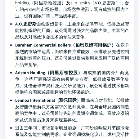
holding（阿里斯顿控股）及a. o. smith（A.O.史密斯），合
计约占35%的市场份额。市场竞争激烈，既有成熟的国内企
业，也有国际厂商，产品线丰富。
A.O.史密斯
面临激烈竞争，主要来自提供节能、低排放及智
能控制锅炉的厂商。该公司通过强大的品牌声誉、丰富的产
品线及对高效冷凝技术的专注来竞争。
Burnham Commercial Boilers（伯恩汉姆商用锅炉）
在竞争
激烈的市场中运营，面临来自注重能效、低排放及先进控制
系统制造商的压力。该公司通过提供耐用且应用广泛的商用
产品来竞争。
Ariston Holding（阿里斯顿控股）
与成熟的国内外厂商竞
争，这些厂商强调高效供暖解决方案、低排放及数字化集
成。凭借全球布局和强大的研发能力，该公司通过技术创新
提供符合国家减碳目标的节能环保锅炉。
Lennox International（联乐国际）
面临来自对节能、低排放
及智能供暖解决方案需求的激烈竞争。在与全球及国内制造
商的竞争中，该公司通过先进的暖通空调集成、高效冷凝锅
炉及优质售后服务来实现差异化。
过去三年间，市场竞争明显加剧，厂商纷纷响应对节能冷凝
系统及智能控制的需求。企业强调模块化设计、燃料灵活性