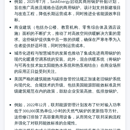
例如，2025年7月，SaskEnergy启动其商用锅炉补贴计划，
旨在推广高效且规格合适的商用锅炉。该计划支持新建项目
与改造工程，降低长期运营成本，同时推进全省能源效率目
标。
商业建筑（包括办公楼、教育机构、零售综合体及酒店设
施）面积的不断扩大，推动了对高效空间供暖解决方案的需
求。这些锅炉提供集中且一致的供暖，确保在严寒冬季为入
住者提供舒适环境，同时控制运营成本。
城市化进程与智慧城市的发展也推动了集成先进商用锅炉的
现代化暖通空调系统的安装。此外，混合供暖系统（将锅炉
与可再生技术如太阳能热水系统和热泵相结合）在商业场所
的应用正日益受到关注。
美国严格的建筑能效与碳排放管控法规正加速老旧锅炉系统
向现代化、合规技术的升级。包括美国能源部能效标准及州
级建筑规范在内的政策，鼓励企业安装高效、低排放锅炉。
例如，2022年12月，联邦能源管理计划发布了针对输入功率
低于300,000英热单位/小时的天然气锅炉的更新指导方针。
这些修订排除了高容量商用设备，从而简化了联邦采购流程
并强化了对联邦能效标准的合规性。