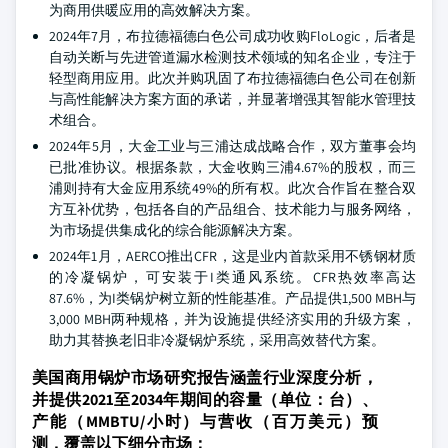
为商用供暖应用的高效解决方案。
2024年7月，布拉德福德白色公司成功收购FloLogic，后者是
自动关断与先进管道漏水检测技术领域的知名企业，专注于
轻型商用应用。此次并购巩固了布拉德福德白色公司在创新
与高性能解决方案方面的承诺，并显著增强其智能水管理技
术组合。
2024年5月，大金工业与三浦达成战略合作，双方董事会均
已批准协议。根据条款，大金收购三浦4.67%的股权，而三
浦则持有大金应用系统49%的所有权。此次合作旨在整合双
方互补优势，包括各自的产品组合、技术能力与服务网络，
为市场提供集成化的综合能源解决方案。
2024年1月，AERCO推出CFR，这是业内首款采用不锈钢材质
的冷凝锅炉，可安装于I类通风系统。CFR热效率高达
87.6%，为I类锅炉树立新的性能基准。产品提供1,500 MBH与
3,000 MBH两种规格，并为设施提供经济实用的升级方案，
助力其替换老旧非冷凝锅炉系统，采用高效替代方案。
美国商用锅炉市场研究报告涵盖行业深度分析，
并提供2021至2034年期间的容量（单位：台）、
产能（MMBTU/小时）与营收（百万美元）预
测，覆盖以下细分市场：