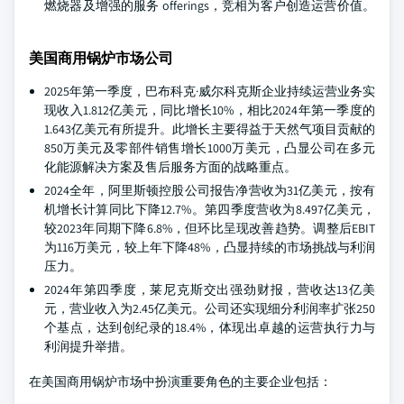
燃烧器及增强的服务 offerings，竞相为客户创造运营价值。
美国商用锅炉市场公司
2025年第一季度，巴布科克·威尔科克斯企业持续运营业务实
现收入1.812亿美元，同比增长10%，相比2024年第一季度的
1.643亿美元有所提升。此增长主要得益于天然气项目贡献的
850万美元及零部件销售增长1000万美元，凸显公司在多元
化能源解决方案及售后服务方面的战略重点。
2024全年，阿里斯顿控股公司报告净营收为31亿美元，按有
机增长计算同比下降12.7%。第四季度营收为8.497亿美元，
较2023年同期下降6.8%，但环比呈现改善趋势。调整后EBIT
为116万美元，较上年下降48%，凸显持续的市场挑战与利润
压力。
2024年第四季度，莱尼克斯交出强劲财报，营收达13亿美
元，营业收入为2.45亿美元。公司还实现细分利润率扩张250
个基点，达到创纪录的18.4%，体现出卓越的运营执行力与
利润提升举措。
在美国商用锅炉市场中扮演重要角色的主要企业包括：