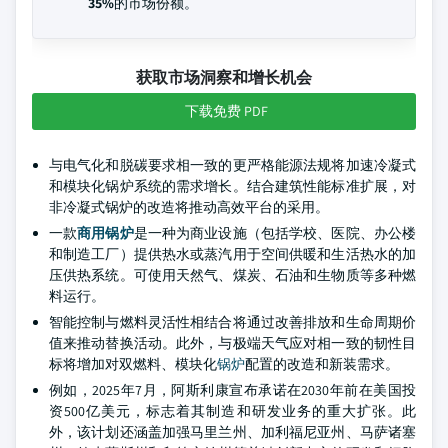
35%
的市场份额。
获取市场洞察和增长机会
下载免费 PDF
与电气化和脱碳要求相一致的更严格能源法规将加速冷凝式
和模块化锅炉系统的需求增长。结合建筑性能标准扩展，对
非冷凝式锅炉的改造将推动高效平台的采用。
一款
商用锅炉
是一种为商业设施（包括学校、医院、办公楼
和制造工厂）提供热水或蒸汽用于空间供暖和生活热水的加
压供热系统。可使用天然气、煤炭、石油和生物质等多种燃
料运行。
智能控制与燃料灵活性相结合将通过改善排放和生命周期价
值来推动替换活动。此外，与极端天气应对相一致的韧性目
标将增加对双燃料、模块化
锅炉
配置的改造和新装需求。
例如，2025年7月，阿斯利康宣布承诺在2030年前在美国投
资500亿美元，标志着其制造和研发业务的重大扩张。此
外，该计划还涵盖加强马里兰州、加利福尼亚州、马萨诸塞