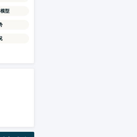
力模型
势
况