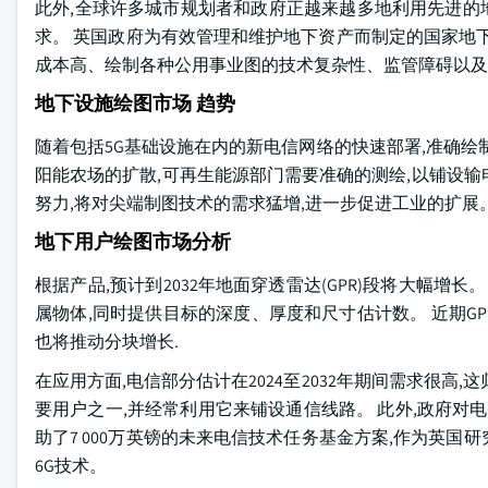
此外,全球许多城市规划者和政府正越来越多地利用先进的
求。 英国政府为有效管理和维护地下资产而制定的国家地下资
成本高、绘制各种公用事业图的技术复杂性、监管障碍以及
地下设施绘图市场 趋势
随着包括5G基础设施在内的新电信网络的快速部署,准确绘
阳能农场的扩散,可再生能源部门需要准确的测绘,以铺设
努力,将对尖端制图技术的需求猛增,进一步促进工业的扩展
地下用户绘图市场分析
根据产品,预计到2032年地面穿透雷达(GPR)段将大幅增
属物体,同时提供目标的深度、厚度和尺寸估计数。 近期GP
也将推动分块增长.
在应用方面,电信部分估计在2024至2032年期间需求很高
要用户之一,并经常利用它来铺设通信线路。 此外,政府对电信
助了7 000万英镑的未来电信技术任务基金方案,作为英国研
6G技术。