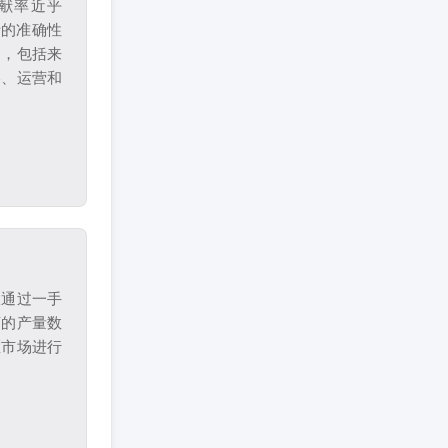
献率近乎
析的准确性
场，包括来
略、运营和
从通过一手
商的产量数
区市场进行