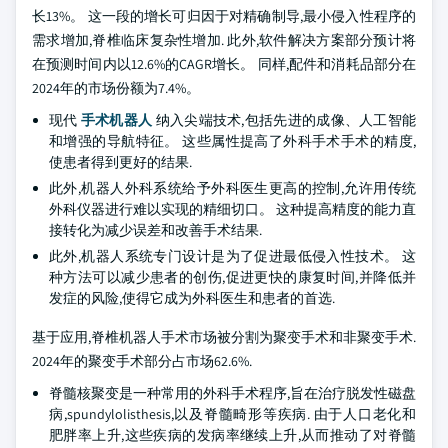
长13%。 这一段的增长可归因于对精确制导,最小侵入性程序的
需求增加,脊椎临床复杂性增加. 此外,软件解决方案部分预计将
在预测时间内以12.6%的CAGR增长。 同样,配件和消耗品部分在
2024年的市场份额为7.4%。
现代
手术机器人
纳入尖端技术,包括先进的成像、人工智能
和增强的导航特征。 这些属性提高了外科手术手术的精度,
使患者得到更好的结果.
此外,机器人外科系统给予外科医生更高的控制,允许用传统
外科仪器进行难以实现的精细切口。 这种提高精度的能力直
接转化为减少误差和改善手术结果.
此外,机器人系统专门设计是为了促进最低侵入性技术。 这
种方法可以减少患者的创伤,促进更快的康复时间,并降低并
发症的风险,使得它成为外科医生和患者的首选.
基于应用,脊椎机器人手术市场被分割为聚变手术和非聚变手术.
2024年的聚变手术部分占市场62.6%.
脊髓核聚变是一种常用的外科手术程序,旨在治疗脱发性磁盘
病,spundylolisthesis,以及脊髓畸形等疾病. 由于人口老化和
肥胖率上升,这些疾病的发病率继续上升,从而推动了对脊髓