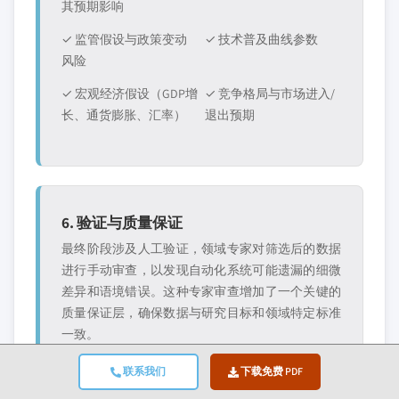
其预期影响
✓ 监管假设与政策变动
✓ 技术普及曲线参数
风险
✓ 宏观经济假设（GDP增
✓ 竞争格局与市场进入/
长、通货膨胀、汇率）
退出预期
6. 验证与质量保证
最终阶段涉及人工验证，领域专家对筛选后的数据
进行手动审查，以发现自动化系统可能遗漏的细微
差异和语境错误。这种专家审查增加了一个关键的
质量保证层，确保数据与研究目标和领域特定标准
一致。
我们的三层验证流程确保数据可靠性最大化：
联系我们
下载免费 PDF
✓ 统计验证
✓ 专家验证
✓ 市场实实检验