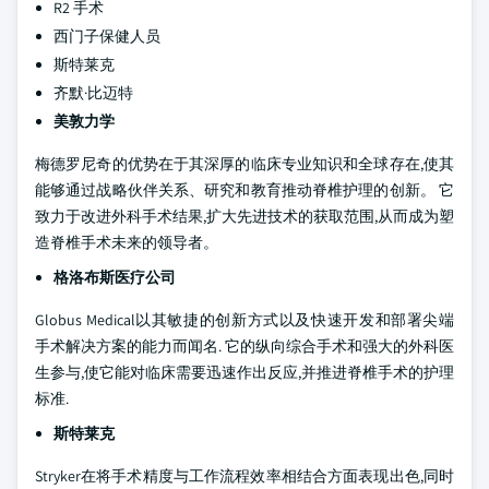
R2 手术
西门子保健人员
斯特莱克
齐默·比迈特
美敦力学
梅德罗尼奇的优势在于其深厚的临床专业知识和全球存在,使其
能够通过战略伙伴关系、研究和教育推动脊椎护理的创新。 它
致力于改进外科手术结果,扩大先进技术的获取范围,从而成为塑
造脊椎手术未来的领导者。
格洛布斯医疗公司
Globus Medical以其敏捷的创新方式以及快速开发和部署尖端
手术解决方案的能力而闻名. 它的纵向综合手术和强大的外科医
生参与,使它能对临床需要迅速作出反应,并推进脊椎手术的护理
标准.
斯特莱克
Stryker在将手术精度与工作流程效率相结合方面表现出色,同时