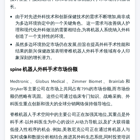
长。
由于对先进外科技术和创新保健技术的需求不断增加,南非成
为多边环境协定中的一个关键角色。 这一需求与改善病人护
理和现代化外科做法的需要相结合,为将机器人系统纳入外科
创造了一个支持性的环境。
虽然多边环境协定市场仍在发展,但旨在提高外科手术性能和
结果的新兴保健政策表明脊椎机器人外科手术领域有令人印
象深刻的增长潜力。
spine 机器人外科手术市场份额
Medtronic、Globus Medical、Zimmer Biomet、Brainlab和
Stryker等主要公司在市场上共同占有79%的市场份额,而市场份
额仍然略有巩固。 这些公司通过临床专门知识、战略采购、外
科医生重点创新和强大的全球分销网络保持领导地位。
脊椎机器人手术空间中的主要公司正在加强其地位,其重点是外
科手术-以外科医生为中心的设计,AI动力导航,以及扩大获得最
低侵入性程序的机会. 例如,美敦尼克公司正在通过将机器人与
实时成像和数据分析相结合,推进其外科生态系统,同时投资培训