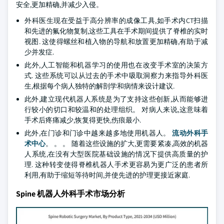
安全,更加精确,并减少入侵。
外科医生现在受益于高分辨率的成像工具,如手术内CT扫描
和先进的氟化物复制,这些工具在手术期间提供了脊椎的实时
视图. 这使得螺丝和植入物的导航和放置更加精确,有助于减
少并发症.
此外,人工智能和机器学习的使用也在改变手术室的决策方
式. 这些系统可以从过去的手术中吸取洞察力来指导外科医
生,根据每个病人独特的解剖学和病情来设计建议.
此外,建立现代机器人系统是为了支持这些创新,从而能够进
行较小的切口和较温和的处理组织。 对病人来说,这意味着
手术后疼痛减少,恢复得更快,伤痕最小.
此外,在门诊和门诊中越来越多地使用机器人。
流动外科手
术中心
。 。 。 随着这些设施的扩大,更需要紧凑,高效的机器
人系统,在没有大型医院基础设施的情况下提供高质量的护
理. 这种转变使得脊椎机器人手术更容易为更广泛的患者所
利用,有助于缩短等待时间,并使先进的护理更接近家庭.
Spine 机器人外科手术市场分析