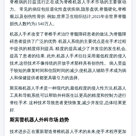
脊椎病的日益流行正在成为脊椎机器人手术市场的主要驱动
力。 常见的病症包括退化性盘状疾病,隐形盘状,脊髓硬化,脊椎
瘤,以及创伤性骨折. 例如,世界卫生组织估计,2021年全世界脊髓
损伤人数约为1 540万人。
机器人手术改变了脊椎手术治疗脊髓障碍患者的做法,为脊髓障
碍患者提供了广泛的优势. 机器人系统的主要优点是在手术过程
中提供的精度得到提高. 精度的提高减少了并发症的发生机会,
提高了患者的结果. 此外,机器人手术往往采用最低程度的侵入
技术,这些技术不像传统的开放手术那样具有创伤性。 病人受益
于较短的康复时间和住院时间的减少,使机器人辅助手术成为病
人和保健提供者都更具吸引力的选择。
斯宾格机器人手术是一种现代的,最低程度的侵入性方法,机器人
工具和导航系统可以帮助外科医生以更高的精度和控制力进行
脊柱手术. 这种技术导致患者更快恢复,减少并发症,总体结果更
好.
斯宾普机器人外科市场 趋势
技术进步正在重新塑造脊椎机器人手术的未来,使手术程序更加