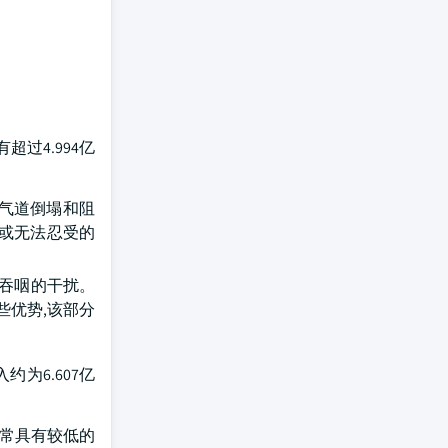
超过4.994亿
止气道倒塌和阻
服或无法忍受的
或吞咽的干扰。
些优势,该部分
为6.607亿
通常具有较低的