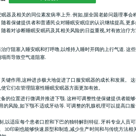
及相关的同位素发病率上升. 例如,据全国老龄问题理事会称,2
。 随着保健提供者和普通民众对睡眠安眠症的认识继续提高,更
. 随着对诊断睡眠安眠药及其相关风险的日益重视,对有效治疗
治疗阻塞入睡安眠和打呼噜,以维持入睡时开阔的上行气道. 这
塌而导致空气道阻塞.
关键作用,这种进步极大地促进了口服安眠器的成长和发展。 
,使它们在管理阻塞性睡眠安眠器方面更加有效。
对设备的位置进行微调并推进下颚. 这种可调整性使保健提供者能
用的风险,如下颚不适或牙动等. 可调整的乳腺机理可以提高口
制,以适应每个患者口腔和下巴的独特解剖特征. 牙科专业人员
 3D印刷也能够快速原型和制造,减少生产时间和与传统方法相关