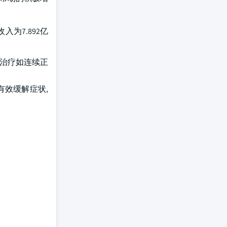
为7.892亿
统治疗如连续正
有效缓解症状,