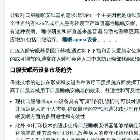
导致对口服睡眠安眠器的需求增加的一个主要因素是睡眠安眠器
全世界约有9.36亿成年人患有轻度至严重阻塞性睡眠安眠
有这种疾病。 睡眠研究和筛查越来越普遍,导致检测率更高
应增加,包括口服治疗。
睡眠 apnea 设备
。 。 。 。
口服入睡安眠器是医疗器械,通过将下下颚和舌头重新定位来
的或可调节的,通常在入睡时会穿入口中来防止喉部软组织倒
口服安眠药设备市场趋势
保健技术的进步在形成和改进各种医疗干预措施方面发挥了
高了口服器械用于口服睡眠安眠器的效果、舒适性和可及性
现代口服睡眠apnea设备具有可调节的乳腺机制,可以
并满足病人的个人需要,确保最佳的空气流通并减少副作
眠安眠方面的多用途性和有效性.
此外,3D打印技术的进步使得口服睡眠安眠器能够精确定
化的装置,使其最合适和舒适,改善病人的遵守和治疗结果。