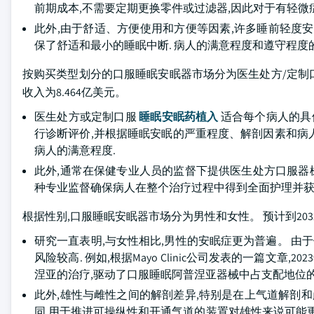
前期成本,不需要定期更换零件或过滤器,因此对于有轻微
此外,由于舒适、方便使用和方便等因素,许多睡前轻度
保了舒适和最小的睡眠中断. 病人的满意程度和遵守程
按购买类型划分的口服睡眠安眠器市场分为医生处方/定制口服器
收入为8.464亿美元。
医生处方或定制口服
睡眠安眠药植入
适合每个病人的具
行诊断评价,并根据睡眠安眠的严重程度、解剖因素和病
病人的满意程度.
此外,通常在保健专业人员的监督下提供医生处方口服器械
种专业监督确保病人在整个治疗过程中得到全面护理并获
根据性别,口服睡眠安眠器市场分为男性和女性。 预计到203
研究一直表明,与女性相比,男性的安眠症更为普遍。 由
风险较高. 例如,根据Mayo Clinic公司发表的一篇文
涅亚的治疗,驱动了口服睡眠阿普涅亚器械中占支配地位的
此外,雄性与雌性之间的解剖差异,特别是在上气道解剖和
同,用于推进可操纵性和开通气道的装置对雄性来说可能