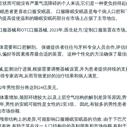
症状而可能没有严重气流障碍的个人来说,它们是一种更负担得起
安眠患者更喜欢口服安眠器。 口服睡眠安眠器是每个病人口腔和
度的提高促使温和的睡眠安眠药部分在市场上占据了主导地位。
械和OTC口服器械. 2023年,医生处方/定制口服装置在市场
体需要和口腔解剖。 保健提供者往往与牙科专业人员合作,评估
人偏好等因素推荐最合适的装置。 这种个性化的方法确保了最
,监测治疗进展,根据需要调整器械设置,并为患者提供持续的支
得专家咨询,从而导致更好的治疗结果和病人满意。
2年男性部分将达到24亿美元。
于体重增加,颈部环绕较大,以及上层空气结构的解剖差异等原因,
章,2023年,男性的安眠可能性是女性的2至3倍。 因此,有较多的男性
市场份额.
颅骨结构上的差异,可能影响口服睡眠安眠器的功效. 由于下巴
更有效,有助于其在这一人口结构中的高利用率和市场份额,有利