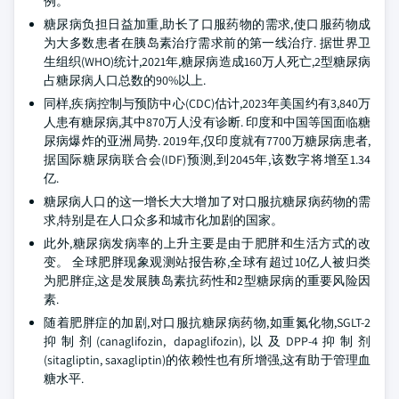
例。
糖尿病负担日益加重,助长了口服药物的需求,使口服药物成
为大多数患者在胰岛素治疗需求前的第一线治疗. 据世界卫
生组织(WHO)统计,2021年,糖尿病造成160万人死亡,2型糖尿病
占糖尿病人口总数的90%以上.
同样,疾病控制与预防中心(CDC)估计,2023年美国约有3,840万
人患有糖尿病,其中870万人没有诊断. 印度和中国等国面临糖
尿病爆炸的亚洲局势. 2019年,仅印度就有7700万糖尿病患者,
据国际糖尿病联合会(IDF)预测,到2045年,该数字将增至1.34
亿.
糖尿病人口的这一增长大大增加了对口服抗糖尿病药物的需
求,特别是在人口众多和城市化加剧的国家。
此外,糖尿病发病率的上升主要是由于肥胖和生活方式的改
变。 全球肥胖现象观测站报告称,全球有超过10亿人被归类
为肥胖症,这是发展胰岛素抗药性和2型糖尿病的重要风险因
素.
随着肥胖症的加剧,对口服抗糖尿病药物,如重氮化物,SGLT-2
抑制剂(canaglifozin, dapaglifozin),以及DPP-4抑制剂
(sitagliptin, saxagliptin)的依赖性也有所增强,这有助于管理血
糖水平.