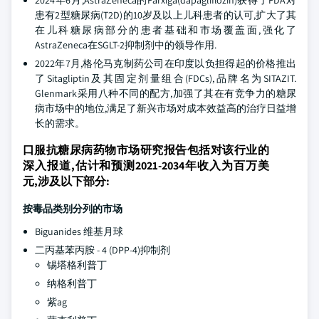
2024年6月,AstraZeneca的Farxiga(dapagliflozin)获得了FDA对
患有2型糖尿病(T2D)的10岁及以上儿科患者的认可,扩大了其
在儿科糖尿病部分的患者基础和市场覆盖面,强化了
AstraZeneca在SGLT-2抑制剂中的领导作用.
2022年7月,格伦马克制药公司在印度以负担得起的价格推出
了Sitagliptin及其固定剂量组合(FDCs),品牌名为SITAZIT.
Glenmark采用八种不同的配方,加强了其在有竞争力的糖尿
病市场中的地位,满足了新兴市场对成本效益高的治疗日益增
长的需求。
口服抗糖尿病药物市场研究报告包括对该行业的
深入报道,估计和预测2021-2034年收入为百万美
元,涉及以下部分:
按毒品类别分列的市场
Biguanides 维基月球
二丙基苯丙胺 - 4 (DPP-4)抑制剂
锡塔格利普丁
纳格利普丁
紫ag