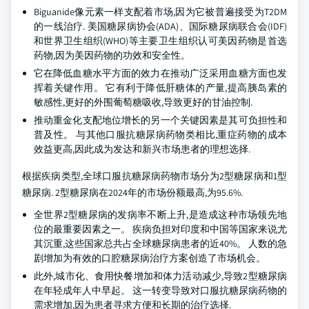
Biguanide像元素一样支配着市场,因为它被普遍接受为T2DM
的一线治疗. 美国糖尿病协会(ADA)、国际糖尿病联合会(IDF)
和世界卫生组织(WHO)等主要卫生组织认可美因药物是首选
药物,因为美因药物的功效和安全性。
它在降低血糖水平方面的效力在推动广泛采用血糖方面也发
挥着关键作用。 它有利于降低肝糖体的产量,提高胰岛素的
敏感性,更好的外围葡萄糖吸收,导致更好的甘油控制.
推动重金化支配地位增长的另一个关键因素是其可负担性和
普及性。 与其他口服抗糖尿病药物类相比,重症药物的成本
效益更高,因此成为发达和新兴市场患者的理想选择.
根据疾病类型,全球口服抗糖尿病药物市场分为2型糖尿病和1型
糖尿病. 2型糖尿病在2024年的市场份额最高,为95.6%.
全世界2型糖尿病的发病率不断上升,是造成这种市场领先地
位的最重要因素之一。 疾病负担对印度和中国等国家来说尤
其沉重,这些国家总共占全球糖尿病患者的近40%。 人数的急
剧增加为有效的口腔糖尿病治疗方案创造了市场机会。
此外,城市化、食用快餐增加和体力活动减少,导致2型糖尿病
在年轻成年人中早起。 这一转变导致对口服抗糖尿病药物的
需求增加,因为患者寻求方便和长期的治疗选择.