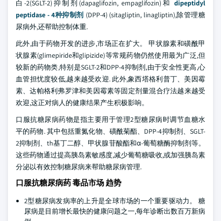
白-2(SGLT-2)抑制剂(dapaglifozin, empaglifozin)和
dipeptidyl
peptidase - 4种抑制剂
(DPP-4) (sitagliptin, linagliptin),除管理糖
尿病外,还帮助控制体重.
此外,由于药物开发的进步,市场正在扩大。 甲状腺素和磺酰甲
状腺素(glimepiride和glipizide)等常规药物仍然使用最为广泛,但
较新的药物类,特别是SGLT-2和DPP-4抑制剂,由于安全性更高,心
血管担忧度较低,越来越受欢迎. 此外,象西塔格利普丁、美因霉
素、达帕格利弗罗津和美因霉素等固定剂量混合疗法越来越受
欢迎,这正对病人的健康结果产生积极影响。
口服抗糖尿病药物是指主要用于管理2型糖尿病时调节血糖水
平的药物. 其中包括重氮化物、磺酰菊酯、DPP-4抑制剂、SGLT-
2抑制剂、th基丁二醇、甲状腺苷酸酯和α-葡萄糖酶抑制剂等。
这些药物通过提高胰岛素敏感度,减少葡萄糖吸收,或加强胰岛素
分泌以有效控制糖尿病来帮助糖尿病管理.
口服抗糖尿病药 毒品市场 趋势
2型糖尿病发病率的上升是全球市场的一个重要驱动力。 糖
尿病是目前增长最快的健康问题之一,每年诊断出数百万新病