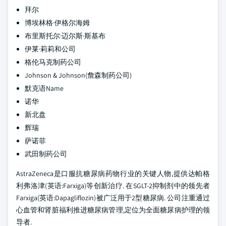
拜尔
博埃林格·伊格尔海姆
布里斯托尔·迈尔斯·斯基布
伊莱·莉莉和公司
格伦马克制药公司
Johnson & Johnson(詹森制药公司)
默克语Name
诺华
新北盘
辉瑞
萨诺菲
武田制药公司
AstraZeneca是口服抗糖尿病药物行业的关键人物,提供达帕格
利弗洛津(英语:Farxiga)等创新治疗. 在SGLT-2抑制剂中的领先者
Farxiga(英语:Dapagliflozin)被广泛用于2型糖尿病. 公司注重通过
心血管和肾脏福利推进糖尿病管理,定位为全面糖尿病护理的领
导者.