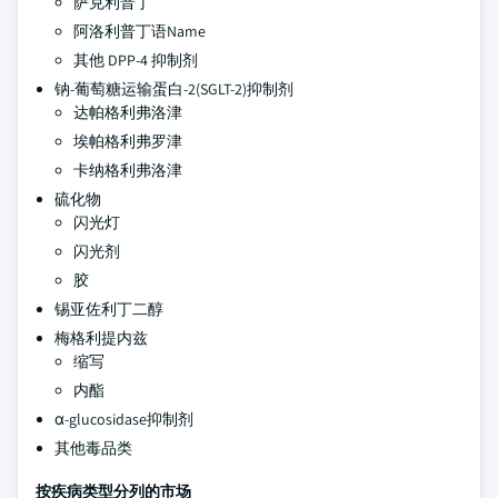
萨克利普丁
阿洛利普丁语Name
其他 DPP-4 抑制剂
钠-葡萄糖运输蛋白-2(SGLT-2)抑制剂
达帕格利弗洛津
埃帕格利弗罗津
卡纳格利弗洛津
硫化物
闪光灯
闪光剂
胶
锡亚佐利丁二醇
梅格利提内兹
缩写
内酯
α-glucosidase抑制剂
其他毒品类
按疾病类型分列的市场