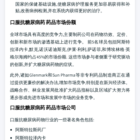
国家的保健基础设施,使糖尿病护理服务更加容易获得和补
贴,改善病例检测,并在系统内获得更好的治疗。
口服抗糖尿病药 药品市场份额
全球市场具有高度的竞争力,主要制药公司在药物功效、定价、
创新和新市场的渗透基础上进行竞争。 前5名球员包括阿斯特
拉泽内卡,默克,诺沃诺迪斯克,伊莱·利利,萨诺菲,和博埃林格·英
格尔海姆约占45%的市场份额. 这些市场参与者侧重于研究驱动
的创新,并扩大糖尿病药物的症状。
此外,诸如Glenmark和Sun Pharma等非专利药品制造商正在通
过提供更廉价的解决办法,增加市场竞争,特别是在新兴经济体。
战略合作、林业发展局批准扩大药品指标以及区域扩大努力将
逐步形成先进市场和发展中市场的业务竞争。
口服抗糖尿病药 药品市场公司
口服抗糖尿病药物行业的一些著名角色包括:
阿斯特拉斯药厂
阿斯特拉泽内卡