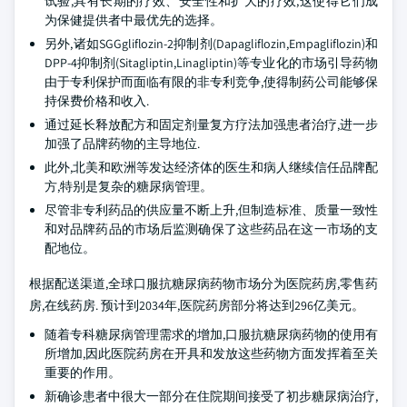
试验,具有长期的疗效、安全性和扩大的疗效,这使得它们成
为保健提供者中最优先的选择。
另外,诸如SGGgliflozin-2抑制剂(Dapagliflozin,Empagliflozin)和
DPP-4抑制剂(Sitagliptin,Linagliptin)等专业化的市场引导药物
由于专利保护而面临有限的非专利竞争,使得制药公司能够保
持保费价格和收入.
通过延长释放配方和固定剂量复方疗法加强患者治疗,进一步
加强了品牌药物的主导地位.
此外,北美和欧洲等发达经济体的医生和病人继续信任品牌配
方,特别是复杂的糖尿病管理。
尽管非专利药品的供应量不断上升,但制造标准、质量一致性
和对品牌药品的市场后监测确保了这些药品在这一市场的支
配地位。
根据配送渠道,全球口服抗糖尿病药物市场分为医院药房,零售药
房,在线药房. 预计到2034年,医院药房部分将达到296亿美元。
随着专科糖尿病管理需求的增加,口服抗糖尿病药物的使用有
所增加,因此医院药房在开具和发放这些药物方面发挥着至关
重要的作用。
新确诊患者中很大一部分在住院期间接受了初步糖尿病治疗,