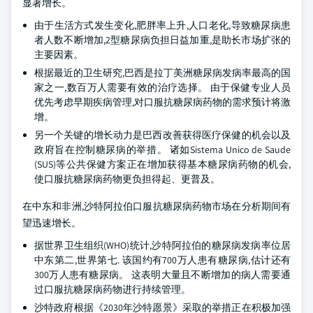
显著增长。
由于生活方式发生变化,肥胖率上升,人口老化,导致糖尿病患
者人数不断增加,2型糖尿病负担日益加重,是助长市场扩张的
主要因素。
根据最近的卫生研究,巴西是拉丁美洲糖尿病发病率最高的国
家之一,数百万人需要有效的治疗选择。 由于保健专业人员
优先考虑早期疾病管理,对口服抗糖尿病药物的需求预计将激
增。
另一个关键的增长动力是巴西改善获得医疗保健的机会以及
政府旨在控制糖尿病的举措。 诸如Sistema Unico de Saude
(SUS)等公共保健方案正在增加获得基本糖尿病药物的机会,
使口服抗糖尿病药物更负担得起、更普及。
在中东和非洲,沙特阿拉伯口服抗糖尿病药物市场在分析期间有
望迅速增长。
据世界卫生组织(WHO)统计,沙特阿拉伯的糖尿病发病率位居
中东第二,世界第七. 该国约有700万人患有糖尿病,估计还有
300万人患有糖尿病。 这表明大量且不断增加的病人需要通
过口服抗糖尿病药物进行持续管理。
沙特政府根据《2030年沙特愿景》采取的举措正在积极加强