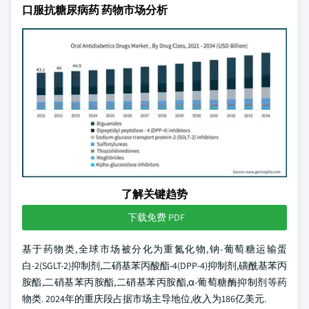
口服抗糖尿病药 药物市场分析
了解关键趋势
下载免费 PDF
基于药物类,全球市场被分化为重氮化物,钠-葡萄糖运输蛋
白-2(SGLT-2)抑制剂,二硝基苯丙酸酯-4(DPP-4)抑制剂,磺酰基苯丙
胺酯,二硝基苯丙胺酯,二硝基苯丙胺酯,α-葡萄糖酶抑制剂等药
物类. 2024年的重庆段占据市场主导地位,收入为186亿美元.