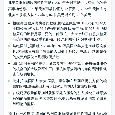
北美口服抗糖尿病药物市场在2024年全球市场中占有41.1%的最
高市场份额. 2021年美国市场估值为164亿美元. 2023年,美国主导
北美市场,收入从2022年的167亿美元增长到170亿美元.
根据美国糖尿病协会的数据,据报道截至2021年,约有3,840万
美国公民(占人口的11.6%)患有糖尿病,每年新增120万例. 2型
糖尿病的流行是最主要的一种形式,它大大增加了口服抗糖尿
病药物的使用,如重氮化物、SGLT-2抑制剂和DPP-4抑制剂。
与此同时,据报道,2021年有9 760万美国成年人患有糖尿病前
科,这意味着有相当数量的人口处于危险之中,因此,越来越多
的人开始接受早期糖尿病护理。
因此,各种药物的提供、新式复方疗法的推出、获得保健服务
的机会的扩大以及医生开口服抗糖尿病药物的倾向,预计将促
进市场的增长。
此外,在美国和加拿大,医院、零售和在线药店提供方便的糖
尿病药物,确保来自所有人口阶层的病人都能得到药物。
在线药店数量的增加以及数字处方服务的引入,简化了糖尿病
药物的获取途径,使其更加经济,更容易获得,从而增加了患者
对药物的坚持.
预计在分析期间,德国的欧洲口服抗糖尿病药物市场将大幅增