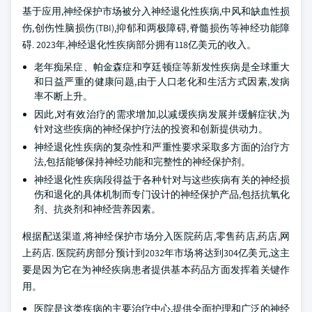
基于应用,神经保护市场被分入神经退化性疾病,中风和缺血性损
伤,创伤性脑损伤(TBI),抑郁和两极障碍,脊髓损伤等神经功能障
碍. 2023年,神经退化性疾病部分拥有118亿美元的收入。
老年痴呆症、帕金森症和亨廷顿症等新发性疾病是全球重大
和日益严重的健康问题,由于人口老化和生活方式因素,发病
率不断上升。
因此,对有效治疗的需求增加,以减缓疾病发展并缓解症状,为
针对这些疾病的神经保护疗法的投资和创新提供动力。
神经退化性疾病的复杂性和严重性要求采取多方面的治疗方
法,包括能够保持神经功能和完整性的神经保护剂。
神经退化性疾病段得益于各种针对与这些疾病有关的神经损
伤和退化的具体机制而专门设计的神经保护产品,包括抗氧化
剂、抗炎剂和神经营养因素。
根据配送渠道,将神经保护市场分入医院药店,零售药店,药店,网
上药店. 医院药房部分预计到2032年市场将达到304亿美元,这主
要是因为它在为神经疾病患者提供基本药品方面发挥着关键作
用。
医院是这类疾病的主要治疗中心,提供全面护理和广泛的神经