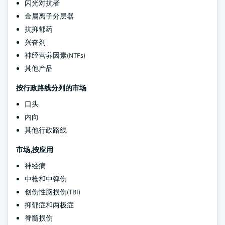
闪光对抗者
金属离子分层器
抗抑郁药
兴奋剂
神经营养因素(NTFs)
其他产品
按行政路线分列的市场
口头
内向
其他行政路线
市场,按应用
神经病
中枪和中弹伤
创伤性脑损伤(TBI)
抑郁症和两极症
脊髓损伤