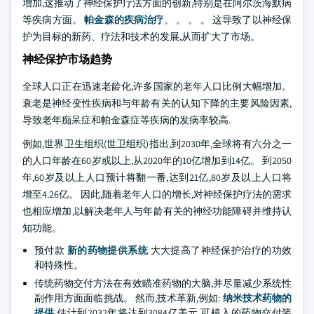
增加,这推动了神经保护疗法方面的创新,特别是在阿尔茨海默病
等疾病方面。
帕金森的疾病治疗
。 。 。 。 这导致了以神经保
护为目标的新药、疗法和技术的发展,从而扩大了市场。
神经保护市场趋势
全球人口正在迅速老龄化,许多国家的老年人口比例大幅增加。
衰老是神经变性疾病和与年龄有关的认知下降的主要风险因素,
导致老年痴呆症和帕金森症等疾病的发病率较高.
例如,世界卫生组织(世卫组织)指出,到2030年,全球将有六分之一
的人口年龄在60岁或以上,从2020年的10亿增加到14亿。 到2050
年,60岁及以上人口预计将翻一番,达到21亿,80岁及以上人口将
增至4.26亿。 因此,随着老年人口的增长,对神经保护疗法的需求
也相应增加,以解决老年人与年龄有关的神经功能障碍并维持认
知功能。
预付款
新的药物提供系统
大大提高了神经保护治疗的功效
和特殊性。
传统药物交付方法在有效瞄准药物的大脑,并尽量减少系统性
副作用方面面临挑战。 然而,技术革新,例如:
纳米技术药物的
提供
估计到2032年将达到3084亿美元,可植入的药物交付装