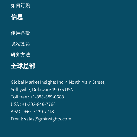
如何订购
信息
使用条款
隐私政策
研究方法
全球总部
Global Market Insights Inc. 4 North Main Street,
Selbyville, Delaware 19975 USA
Toll free :
+1-888-689-0688
USA :
+1-302-846-7766
APAC :
+65-3129-7718
Email:
sales@gminsights.com