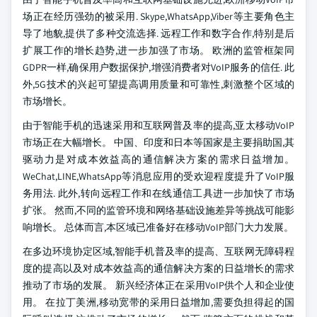
场正在经历强劲的被采用. Skype,WhatsApp,Viber等主要角色主
导了地貌,提供了多种交流选择. 远程工作和数字合作,特别是后
扩展工作的增长趋势,进一步加强了市场。 欧洲的监管框架同
GDPR一样,确保用户数据保护,增强消费者对VoIP服务的信任. 此
外,5G技术的兴起可望提高调用质量和可靠性,刺激整个区域的
市场增长。
由于智能手机的迅速采用和互联网普及率的提高,亚太移动VoIP
市场正在大幅增长。 中国、印度和日本等国家是主要捐助国,其
驱动力是对成本效益高的通信解决方案的需求日益增加。
WeChat,LINE,WhatsApp等消息应用的受欢迎程度提升了VoIP服
务用法. 此外,转向远程工作和在线通信工具进一步加快了市场
扩张。 然而,不同的监管环境和网络基础设施差异等挑战可能影
响增长。 总体而言,本区域已准备好在移动VoIP部门大力发展。
在多边环境协定区域,智能手机普及率的提高、互联网无障碍程
度的提高以及对成本效益高的通信解决方案的日益增长的需求
推动了市场的发展。 新兴经济体正在采用VoIP供个人和企业使
用。 在拉丁美洲,移动宽带的采用日益增加,需要负担得起的国