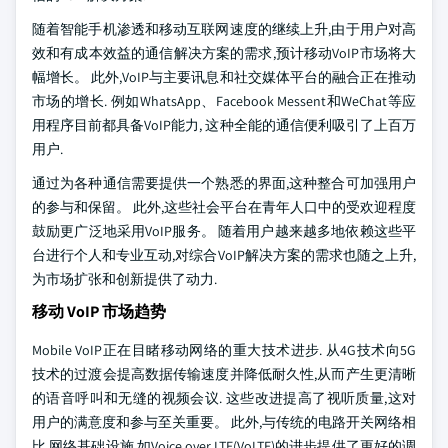
随着智能手机渗透和移动互联网速度的继续上升,由于用户对高
效和有成本效益的通信解决方案的需求,预计移动VoIP市场将大
幅增长。 此外,VoIP与主要讯息和社交媒体平台的融合正在推动
市场的增长. 例如WhatsApp、Facebook Messent和WeChat等应
用程序目前都具备VoIP能力, 这种全能的通信便利吸引了上百万
用户.
通过为各种通信需要提供一个熟悉的界面,这种整合可加强用户
的参与和保留。 此外,这些社会平台在青年人口中的受欢迎程度
鼓励更广泛地采用VoIP服务。 随着用户越来越多地依赖这些平
台进行个人和专业互动,对综合VoIP解决方案的需求也随之上升,
为市场扩张和创新提供了动力.
移动 VoIP 市场趋势
Mobile VoIP正在目睹移动网络的重大技术进步. 从4G技术向5G
技术的过渡会提高数据传输速度并降低耐久性,从而产生更清晰
的语音呼叫和无缝的视频会议. 这些改进提高了视听质量,这对
用户的满意度和参与至关重要。 此外,与传统的电路开关网络相
比,网络基础设施,如Voice over LTE(VoLTE)的进步提供了更好的调