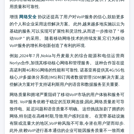
用质量和可靠性.
增强
网络安全
协议还提高了用户对VoIP服务的信心,鼓励更多
的个人和企业采用这些解决方案。 此外,越来越多地实施以云为
基础的服务,可以实现可扩展性和灵活性,从而进一步推动了 " 移
动VoIP " 的采用。 随着移动网络技术的持续发展,它们为移动
VoIP服务的增长和创新创造了有利的环境.
例如,2024年7月,Nokia与丹麦最大的综合能源和电信运营商
Norlys合作,加强其移动核心网络和管理服务。 这种合作旨在提
高诺利斯4G和5G网络的性能和可靠性. 诺基亚将提供其4G/5G包
核心,IP多媒体分系统(IMS)和订阅者数据管理(SDM)解决方案,这
些解决方案对于支持诺利斯用户的语音和数据服务至关重要.
网络质量和拥堵严重阻碍了移动VoIP市场的用户体验和服务可
靠性. VoIP服务依赖于稳定的互联网连接;因此,网络质量差可导
致停电、延迟问题和语音质量不明确。 这些挑战加剧了拥挤的
网络,特别是在高峰时期,导致用户感到沮丧。 在宽带基础设施
有限或流量大的地区,VoIP称风险不可靠,令潜在用户望而却步.
此外,依赖VoIP进行基本通信的企业可能因服务质量不一致而难