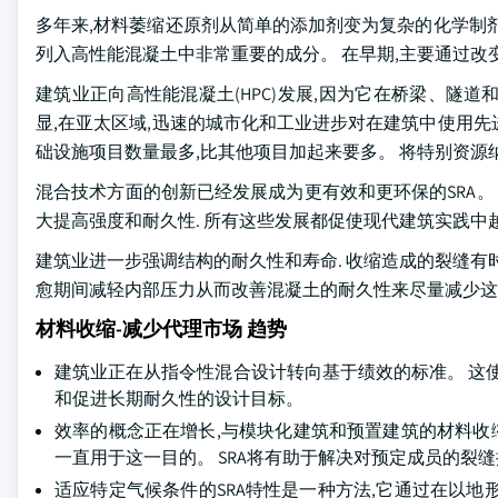
多年来,材料萎缩还原剂从简单的添加剂变为复杂的化学制
列入高性能混凝土中非常重要的成分。 在早期,主要通过改
建筑业正向高性能混凝土(HPC)发展,因为它在桥梁、隧
显,在亚太区域,迅速的城市化和工业进步对在建筑中使用先进
础设施项目数量最多,比其他项目加起来要多。 将特别资源
混合技术方面的创新已经发展成为更有效和更环保的SRA。 其
大提高强度和耐久性. 所有这些发展都促使现代建筑实践中
建筑业进一步强调结构的耐久性和寿命. 收缩造成的裂缝有
愈期间减轻内部压力从而改善混凝土的耐久性来尽量减少这
材料收缩-减少代理市场 趋势
建筑业正在从指令性混合设计转向基于绩效的标准。 这
和促进长期耐久性的设计目标。
效率的概念正在增长,与模块化建筑和预置建筑的材料收缩
一直用于这一目的。 SRA将有助于解决对预定成员的裂
适应特定气候条件的SRA特性是一种方法,它通过在以地形