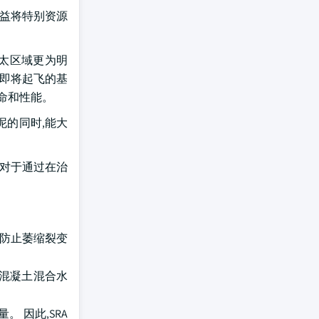
日益将特别资源
亚太区域更为明
或即将起飞的基
命和性能。
泥的同时,能大
源对于通过在治
向防止萎缩裂变
,混凝土混合水
 因此,SRA