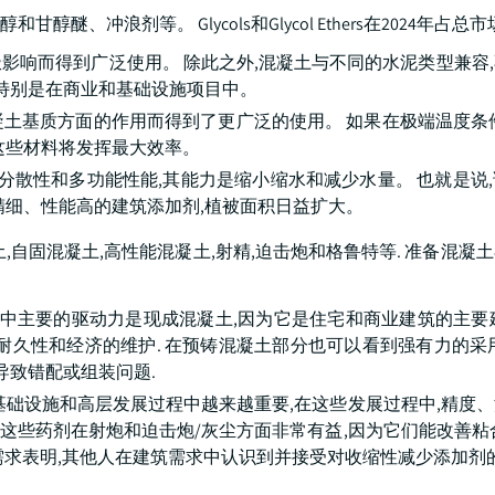
浪剂等。 Glycols和Glycol Ethers在2024年占总市场的
影响而得到广泛使用。 除此之外,混凝土与不同的水泥类型兼容
,特别是在商业和基础设施项目中。
土基质方面的作用而得到了更广泛的使用。 如果在极端温度条
这些材料将发挥最大效率。
分散性和多功能性能,其能力是缩小缩水和减少水量。 也就是说
精细、性能高的建筑添加剂,植被面积日益扩大。
固混凝土,高性能混凝土,射精,迫击炮和格鲁特等. 准备混凝土在
其中主要的驱动力是现成混凝土,因为它是住宅和商业建筑的主要
耐久性和经济的维护. 在预铸混凝土部分也可以看到强有力的采
导致错配或组装问题.
基础设施和高层发展过程中越来越重要,在这些发展过程中,精度
 这些药剂在射炮和迫击炮/灰尘方面非常有益,因为它们能改善粘
需求表明,其他人在建筑需求中认识到并接受对收缩性减少添加剂