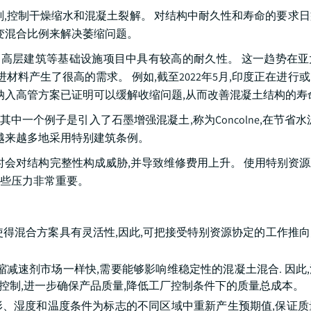
剂,控制干燥缩水和混凝土裂解。 对结构中耐久性和寿命的要求
变混合比例来解决萎缩问题。
道和高层建筑等基础设施项目中具有较高的耐久性。 这一趋势在
材料产生了很高的需求。 例如,截至2022年5月,印度正在进行
纳入高管方案已证明可以缓解收缩问题,从而改善混凝土结构的寿
中一个例子是引入了石墨增强混凝土,称为Concolne,在节省水
越来越多地采用特别建筑条例。
时会对结构完整性构成威胁,并导致维修费用上升。 使用特别资
些压力非常重要。
使得混合方案具有灵活性,因此,可把接受特别资源协定的工作推
减速剂市场一样快,需要能够影响维稳定性的混凝土混合. 因此
缝控制,进一步确保产品质量,降低工厂控制条件下的质量总成本。
、湿度和温度条件为标志的不同区域中重新产生预期值,保证质量。