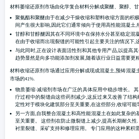
材料萎缩还原剂市场由化学复合材料分解成聚醚、聚醇、甘醇和甘醇醚、冲
聚氨酯和聚醚由于在减少干燥收缩和塑料收缩方面的积极
间产生很大影响,因此它们通常倾向于使用高性能混凝土
甘醇和甘醇醚因其在不同环境中在保持水分甚至稳定混凝
在由于收缩而出现裂缝的可能性引起主要关注的情况下,
与此同时,正在设计表面活性剂和其他专用产品,以提高其
趋势显然是向多功能添加剂发展,随着该行业日益需要更
材料收缩还原剂市场通过应用分解成现成混凝土,预铸混凝土,自
市场的41%.
物质萎缩-减缩剂市场在广泛的具体应用中稳步增长。 
疗过程中的裂缝由这些药剂减少,这反过来又改善了结构
定性对于模块化建筑部分至关重要,在这些部分,收缩可能
另一方面,自我整合混凝土和高性能混凝土在如此复杂的
至关重要。 这些剂在防止微裂缝上减少,提高长期耐久性.
衬里裂缝、采矿支持和修理应用。 专门应用的这种累积