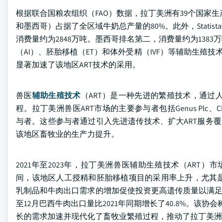
根据联合国粮农组织（FAO）数据，拉丁美洲有39个国家生
和墨西哥）占据了全区域牛奶总产量的80%。此外，Stati
消费量约为2848万吨。墨西哥排名第二，消费量约为13
（AI）、胚胎移植（ET）和体外受精（IVF）等辅助生殖
显著加速了该地区ART技术的采用。
兽医
辅助生殖技术
（ART）是一种先进的繁殖技术，通过人
程。拉丁美洲兽医ART市场的主要参与者包括Genus Plc、CRV Hold
与者。这些参与者通过引入先进遗传技术、扩大ART服务
该地区畜牧业的生产力提升。
2021年至2023年，拉丁美洲兽医辅助生殖技术（ART）市场
间，该地区人工授精和胚胎移植项目的采用率上升，尤其
乳制品和牛肉出口需求的增加促使投资更高遗传质量以满足国际
至12月巴西牛肉出口量比2021年同期增长了40.8%。该协会
长的需求加速并现代化了畜牧业繁殖过程，推动了拉丁美洲