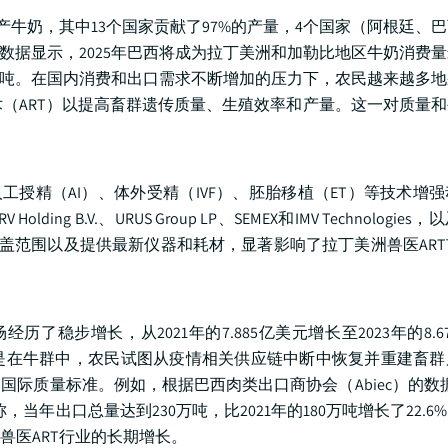
产牛奶，其中13个国家贡献了97%的产量，4个国家（阿根廷、
sta数据显示，2025年巴西将成为拉丁美洲和加勒比地区牛奶消费
83万吨。在国内消费和出口需求不断增加的压力下，农民越来越多
技术（ART）以提高畜群遗传质量、生殖效率和产量。这一对质量
工授精（AI）、体外受精（IVF）、胚胎移植（ET）等技术增
ing B.V.、URUS Group LP、SEMEX和IMV Technologi
覆盖范围以及提供最新仪器和耗材，显著影响了拉丁美洲兽医AR
经历了稳步增长，从2021年的7.885亿美元增长至2023年的8.
是在牛群中，农民试图从疫情相关供应链中断中恢复并重建畜群
质量标准。例如，根据巴西肉类出口商协会（Abiec）的数据，
称，当年出口总量达到230万吨，比2021年的180万吨增长了22.
兽医ART行业的长期增长。