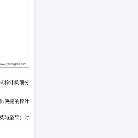
式榨汁机细分
供便捷的榨汁
菜与坚果）时