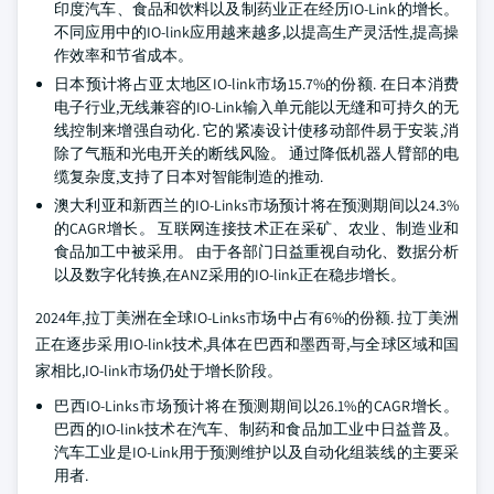
印度汽车、食品和饮料以及制药业正在经历IO-Link的增长。
不同应用中的IO-link应用越来越多,以提高生产灵活性,提高操
作效率和节省成本。
日本预计将占亚太地区IO-link市场15.7%的份额. 在日本消费
电子行业,无线兼容的IO-Link输入单元能以无缝和可持久的无
线控制来增强自动化. 它的紧凑设计使移动部件易于安装,消
除了气瓶和光电开关的断线风险。 通过降低机器人臂部的电
缆复杂度,支持了日本对智能制造的推动.
澳大利亚和新西兰的IO-Links市场预计将在预测期间以24.3%
的CAGR增长。 互联网连接技术正在采矿、农业、制造业和
食品加工中被采用。 由于各部门日益重视自动化、数据分析
以及数字化转换,在ANZ采用的IO-link正在稳步增长。
2024年,拉丁美洲在全球IO-Links市场中占有6%的份额. 拉丁美洲
正在逐步采用IO-link技术,具体在巴西和墨西哥,与全球区域和国
家相比,IO-link市场仍处于增长阶段。
巴西IO-Links市场预计将在预测期间以26.1%的CAGR增长。
巴西的IO-link技术在汽车、制药和食品加工业中日益普及。
汽车工业是IO-Link用于预测维护以及自动化组装线的主要采
用者.