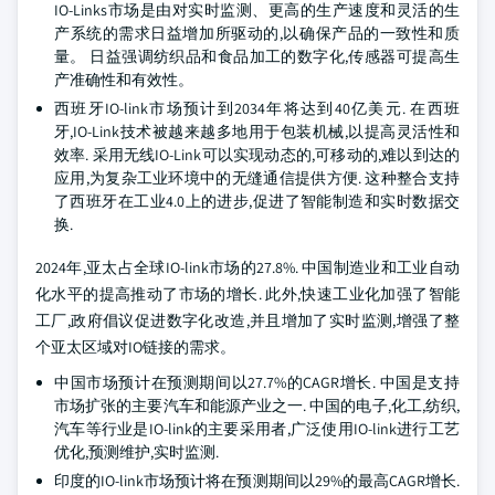
IO-Links市场是由对实时监测、更高的生产速度和灵活的生
产系统的需求日益增加所驱动的,以确保产品的一致性和质
量。 日益强调纺织品和食品加工的数字化,传感器可提高生
产准确性和有效性。
西班牙IO-link市场预计到2034年将达到40亿美元. 在西班
牙,IO-Link技术被越来越多地用于包装机械,以提高灵活性和
效率. 采用无线IO-Link可以实现动态的,可移动的,难以到达的
应用,为复杂工业环境中的无缝通信提供方便. 这种整合支持
了西班牙在工业4.0上的进步,促进了智能制造和实时数据交
换.
2024年,亚太占全球IO-link市场的27.8%. 中国制造业和工业自动
化水平的提高推动了市场的增长. 此外,快速工业化加强了智能
工厂,政府倡议促进数字化改造,并且增加了实时监测,增强了整
个亚太区域对IO链接的需求。
中国市场预计在预测期间以27.7%的CAGR增长. 中国是支持
市场扩张的主要汽车和能源产业之一. 中国的电子,化工,纺织,
汽车等行业是IO-link的主要采用者,广泛使用IO-link进行工艺
优化,预测维护,实时监测.
印度的IO-link市场预计将在预测期间以29%的最高CAGR增长.