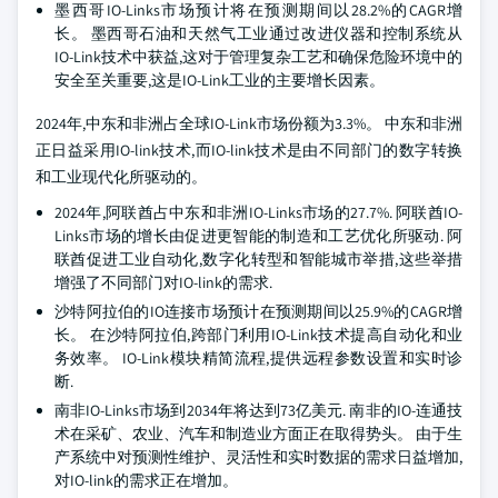
墨西哥IO-Links市场预计将在预测期间以28.2%的CAGR增
长。 墨西哥石油和天然气工业通过改进仪器和控制系统从
IO-Link技术中获益,这对于管理复杂工艺和确保危险环境中的
安全至关重要,这是IO-Link工业的主要增长因素。
2024年,中东和非洲占全球IO-Link市场份额为3.3%。 中东和非洲
正日益采用IO-link技术,而IO-link技术是由不同部门的数字转换
和工业现代化所驱动的。
2024年,阿联酋占中东和非洲IO-Links市场的27.7%. 阿联酋IO-
Links市场的增长由促进更智能的制造和工艺优化所驱动. 阿
联酋促进工业自动化,数字化转型和智能城市举措,这些举措
增强了不同部门对IO-link的需求.
沙特阿拉伯的IO连接市场预计在预测期间以25.9%的CAGR增
长。 在沙特阿拉伯,跨部门利用IO-Link技术提高自动化和业
务效率。 IO-Link模块精简流程,提供远程参数设置和实时诊
断.
南非IO-Links市场到2034年将达到73亿美元. 南非的IO-连通技
术在采矿、农业、汽车和制造业方面正在取得势头。 由于生
产系统中对预测性维护、灵活性和实时数据的需求日益增加,
对IO-link的需求正在增加。