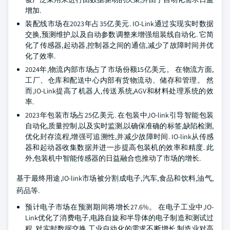
增加.
装配线市场在2023年占35亿美元. IO-Link通过实现实时数据
交换,预测维护,以及自动参数调整来增强组装线自动化. 它简
化了传感器,起动器,控制器之间的通信,减少了故障时间并优
化了效率.
2024年,物流内部市场占了市场份额15亿美元。 在物流方面,
工厂、仓库和配送中心内部有货物流动、储存和管理。 然
而,IO-Link提高了机器人,传送系统,AGV和材料处理系统的效
率.
2023年包装市场占25亿美元. 在包装中,IO-link引导智能包装
自动化,质量控制,以及实时监测,以确保准确的标签,缺陷检测,
优化封存流程,增强可追溯性,并减少故障时间. IO-link从传感
器和起动器收集数据并进一步提高包装机的效率和精度. 此
外,包装机中智能传感器的日益融合也推动了市场的增长.
基于最终用途,IO-link市场被分割成电子,汽车,食品和饮料,油气,
药品等.
预计电子市场在预测期间将增长27.6%。 在电子工业中,IO-
Link优化了消费电子,电路自旋和半导体的电子制造和测试过
程. 对实时数据交换,工业自动化的需求不断增长,制造业对高