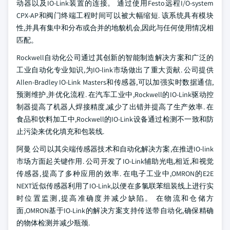
动器以及IO-Link装置的连接。 通过使用Festo远程I/O-system
CPX-AP和阀门终端工程时间可以被大幅缩短. 该系统具有模块
性,并具有集中和分布或合并的地貌机会,因此与任何使用情况相
匹配。
Rockwell自动化公司通过其创新的智能制造解决方案和广泛的
工业自动化专业知识,为IO-link市场做出了重大贡献. 公司提供
Allen-Bradley IO-Link Masters和传感器,可以加强实时数据通信,
预测维护,并优化流程. 在汽车工业中,Rockwell的IO-Link驱动控
制器提高了机器人焊接精度,减少了出错并提高了生产效率. 在
食品和饮料加工中,Rockwell的IO-Link设备通过检测不一致和防
止污染来优化填充和包装线.
阿曼 公司以其尖端传感器技术和自动化解决方案,在推进IO-link
市场方面起关键作用. 公司开发了IO-Link辅助光电,相近,和视觉
传感器,提高了多种应用的效率. 在电子工业中,OMRON的E2E
NEXT近似传感器利用了IO-Link,以便在多氯联苯组装线上进行实
时位置监测,提高准确度并减少缺陷。 在物流和仓储方
面,OMRON基于IO-Link的解决方案支持传送带自动化,确保精确
的物体检测并减少瓶颈.