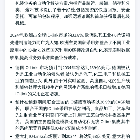
包装业务的自动化解决方案,包括产品装运、装卸、储存和分
类。 这种技术提供了若干好处,包括投资的快速回报、安全
委托、可靠的包装程序、加强远程诊断和简单获得最后包装
机械。
2024年,欧洲占全球IO-link市场的33.8%. 欧洲以其工业4.0承诺和
先进制造能力而广为人知. 欧洲主要国家采用并整合了不同工业
应用中的IO-link. 这些国家利用IO链接改进自动化,实现实时数据
收集,提高业务效率并降低业务成本。
德国IO-Links市场预计到2034年将达到139亿美元. 德国被认
为是工业自动化的领先者,被认为是汽车,化工,电子和机械工
业的制造巨头. 此外,由于对实时监测、高度自动化的生产线
和能够处理大规模生产的灵活生产系统的需求日益增加,德国
IO-link的采用正在增加。
预计在预测期间,联合王国的IO链接市场将以26.9%的CAGR增
长。 联合王国的IO-link采用在诸如制药、食品加工、汽车和
先进制造业等不同部门不断上升,用于工艺自动化并提高生产
力。 英国的主要趋势是模块化自动化和无线IO-link集成,其中
的系统配置容易降低IO-link安装成本和时间.
意大利IO-Links市场预计到2034年将达到68亿美元. 意大利的