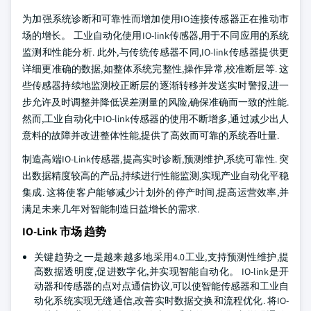
为加强系统诊断和可靠性而增加使用IO连接传感器正在推动市
场的增长。 工业自动化使用IO-link传感器,用于不同应用的系统
监测和性能分析. 此外,与传统传感器不同,IO-link传感器提供更
详细更准确的数据,如整体系统完整性,操作异常,校准断层等. 这
些传感器持续地监测校正断层的逐渐转移并发送实时警报,进一
步允许及时调整并降低误差测量的风险,确保准确而一致的性能.
然而,工业自动化中IO-link传感器的使用不断增多,通过减少出人
意料的故障并改进整体性能,提供了高效而可靠的系统吞吐量.
制造高端IO-Link传感器,提高实时诊断,预测维护,系统可靠性. 突
出数据精度较高的产品,持续进行性能监测,实现产业自动化平稳
集成. 这将使客户能够减少计划外的停产时间,提高运营效率,并
满足未来几年对智能制造日益增长的需求.
IO-Link 市场 趋势
关键趋势之一是越来越多地采用4.0工业,支持预测性维护,提
高数据透明度,促进数字化,并实现智能自动化。 IO-link是开
动器和传感器的点对点通信协议,可以使智能传感器和工业自
动化系统实现无缝通信,改善实时数据交换和流程优化. 将IO-