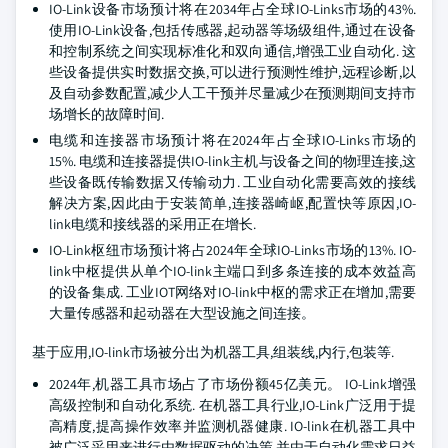
IO-Link设备市场预计将在2034年占全球IO-Links市场的43%.
使用IO-Link设备,包括传感器,起动器等场级组件,通过在设备
和控制系统之间实现标准化和双向通信,增强工业自动化. 这
些设备提供实时数据交换,可以进行预测性维护,远程诊断,以
及自动参数配置,减少人工干预并尽量减少在预测期间支持市
场增长的故障时间.
电缆和连接器市场预计将在2024年占全球IO-Links市场的
15%. 电缆和连接器提供IO-link主机与设备之间的物理连接,这
些设备既传输数据又传输动力. 工业自动化需要高效的接线
解决方案,因此由于安装简单,连接器崎岖,配置快等原因,IO-
link电缆和接线器的采用正在增长.
IO-Link枢纽市场预计将占2024年全球IO-Links市场的13%. IO-
link中枢提供从单个IO-link主端口到多条连接的成本效益高
的设备集成. 工业IOT网络对IO-link中枢的需求正在增加,需要
大量传感器和起动器在大型设施之间连接。
基于应用,IO-link市场被分出为机器工具,组装线,内行,包装等.
2024年,机器工具市场占了市场份额45亿美元。 IO-Link增强
高级控制和自动化系统. 在机器工具行业,IO-Link广泛用于提
高精度,提高操作效率并监测机器健康. IO-link在机器工具中
被广泛采用来进行由数据驱动的决策,并由于自动化需求日益