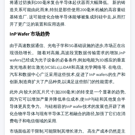
将通过切换到200毫米复合半导体起伏器而大幅降低。 新的铸
造关系可能由此而来,特别是那些使用200毫米机械的高容量硅
基铸造厂. 这可能使化合物半导体能够被集成到硅中去,从而打
开了更广泛的装置和应用选择.
InP Wafer 市场趋势
由于高速数据通信、光电子学和5G基础设施的进步,市场正在出
现强劲增长。 随着对高频,高波段宽数据传输需求的增加,InP
wafers已经成为光子设备的必备条件,例如电能为3D感应的垂直
发光地表射出激光(VCSELs),LiDAR和高速光学网络等. 在电信、
汽车和数据中心广泛采用这些技术,促进了InP wafers的生产和
创新,制造商扩大了产品种类,以满足这些部门的性能需求。
此外,向较大的瓦片尺寸(如200毫米)的转变是一个显著的趋势,
因为它可以增加产量并降低单位成本,使InP与硅和其他复合半
导体更具竞争力。 与硅相容的InP wafer技术的发展也开辟了将
化合物半导体与现有半导体工艺相融合的路径,加强了它们在消
费电子和电信领域的采用.
市场面临若干限制,可能限制其增长潜力。 高生产成本仍然是主