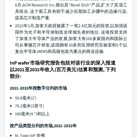
8月,ACM Research Inc.推出其"Bevel Etch"产品,扩大了其湿工
具组合. 这个新工具有助于减少后期加工步骤中的边缘污染,
提高芯片制造产量.
2022年2月,加拿大政府披露了一笔2.4亿加元的投资,以加强该
国作为光子和半导体制造全球领先者的地位. 这项投资支持
了加拿大半导体产业的发展,加拿大有100多家国内和国际公
司从事微芯片研发,该国拥有30多所应用研究实验室和5个以
复合半导体,MEMS和高级包装为重点的商业设施.
InP wafer市场研究报告包括对该行业的深入报道
以2021至2032年收入(百万美元)估算和预测, 下列
部分:
2021-2032年按数字分列的市场
50.8毫米(2')
76.2毫米(3英寸)
100毫米(4 “)和以上
按产品类型分列的市场,2021-2032年
N- Type InP 华弗