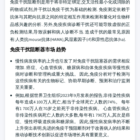
免疫干扰阻断剂是用于将非特定绑定,交叉活性最小化或消除的
药物或试剂,并干扰以免疫干扰为基础的检测. 免疫测定依赖于
抗体与其靶向抗原之间的特定相互作用来检测和量化对生物样
品感兴趣的分析. 另外,免疫疾病诊断干扰还可能导致虚假的正
负检测结果,导致误解和病人诊断不当. 造成干扰的最常见原因
有:人类抗mouse抗体(HAMA),风湿素因子(rf)和异性恋抗体(ha).
免疫干扰阻断器市场 趋势
慢性病发病率的上升也引发了对免疫干扰阻塞器的需求相应
增加. 癌症、心血管疾病、糖尿病和自体免疫疾病等慢性疾
病对诊断和管理构成重大挑战。 因此,免疫分析对于检测与
这些疾病有关的生物标记、协助早期诊断、预测和治疗监测
至关重要。
例如,根据世界卫生组织2023年9月发表的报告,非传染性疾病
每年造成4 100万人死亡,相当于全球死亡人数的74%。 每年
有1 700万人在70岁之前死于非传染性疾病。 心血管疾病占
非传染性疾病死亡人数的大多数,每年有1 790万人,其次是癌
症、慢性呼吸道疾病和糖尿病。 因此,慢性病发病率的不断
上升突出表明,先进的免疫干预阻断剂对于改善病人的结果和
推动诊断技术创新以促进市场增长具有重要意义。