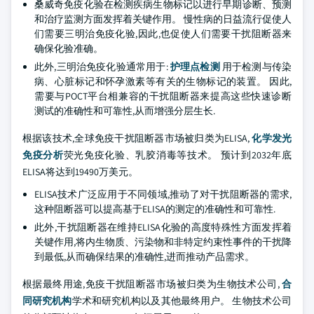
桑威奇免疫化验在检测疾病生物标记以进行早期诊断、预测
和治疗监测方面发挥着关键作用。 慢性病的日益流行促使人
们需要三明治免疫化验,因此,也促使人们需要干扰阻断器来
确保化验准确。
此外,三明治免疫化验通常用于:
护理点检测
用于检测与传染
病、心脏标记和怀孕激素等有关的生物标记的装置。 因此,
需要与POCT平台相兼容的干扰阻断器来提高这些快速诊断
测试的准确性和可靠性,从而增强分层生长.
根据该技术,全球免疫干扰阻断器市场被归类为ELISA,
化学发光
免疫分析
荧光免疫化验、乳胶消毒等技术。 预计到2032年底
ELISA将达到19490万美元。
ELISA技术广泛应用于不同领域,推动了对干扰阻断器的需求,
这种阻断器可以提高基于ELISA的测定的准确性和可靠性.
此外,干扰阻断器在维持ELISA化验的高度特殊性方面发挥着
关键作用,将内生物质、污染物和非特定约束性事件的干扰降
到最低,从而确保结果的准确性,进而推动产品需求。
根据最终用途,免疫干扰阻断器市场被归类为生物技术公司,
合
同研究机构
学术和研究机构以及其他最终用户。 生物技术公司