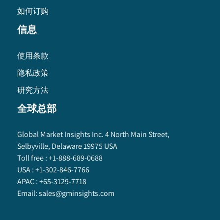
如何订购
信息
使用条款
隐私政策
研究方法
全球总部
Global Market Insights Inc. 4 North Main Street,
Selbyville, Delaware 19975 USA
Toll free :
+1-888-689-0688
USA :
+1-302-846-7766
APAC :
+65-3129-7718
Email:
sales@gminsights.com