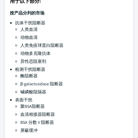
用于以下部分:
按产品分列的市场
抗体干扰阻断器
人类血清
动物血清
人类免疫球蛋白阻断器
动物多克隆抗体
异性恋阻塞剂
检测干扰阻断器
酶阻断器
β-galactosidase 阻断器
碱磷酸阻隔器
表面干扰
聚BSA阻断器
血清相接器阻断器
BSA 分数 V 阻断器
屏蔽缓冲