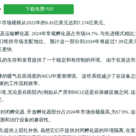
势
下载免费 PDF
年市场规模从2022年的6.81亿美元达到7.174亿美元。
输孵化器. 2024年常规孵化器占市场54.7%. 与先进模式相比
们维持市场支配地位。 预计这一部分到2034年将超过7.39亿美
长更快.
儿的生存和发育提供了一个稳定和有控制的环境。 由于在发达
的暖气在高强度的NICU中逐渐增强。 这些系统减少了在设备
供者的工作流程效率。
无论是在医院内(例如从产房到NICU)还是在保健设施之间. 
定。
孵化器. 开放孵化器部分占2024年市场份额最高,为57.9%. 
测和治疗设备的兼容性。
儿提供上层红外热. 虽然它们不提供封闭孵化器的环境隔离, 在