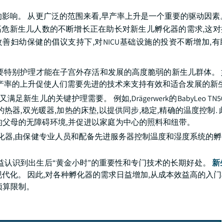
影响。 从更广泛的范围来看,早产率上升是一个重要的驱动因素
。 高危新生儿人数的不断增长正在助长对新生儿孵化器的需求,这
善妇幼保健的倡议支持下,对NICU基础设施的投资不断增加,
需要特别护理才能在子宫外存活和发展的高度脆弱的新生儿群体。
早产率的上升促使人们需要先进的技术来支持有效和适合发展的新
生儿的关键护理需要。 例如,Drägerwerk的BabyLeo TN
器,双光暖器,加热的床垫,以提供同步,稳定,精确的温度控制. 
的父母的无障碍环境,并促进以家庭为中心的照料和纽带。
孵化器,由保健专业人员和配备先进服务器控制温度和湿度系统的
益认识到出生后“黄金小时”的重要性和专门技术的长期好处。
新
代化。 因此,对各种孵化器的需求日益增加,从成本效益高的入
预算限制。