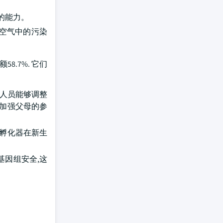
的能力。
止空气中的污染
.7%. 它们
业人员能够调整
,加强父母的参
些孵化器在新生
基因组安全,这