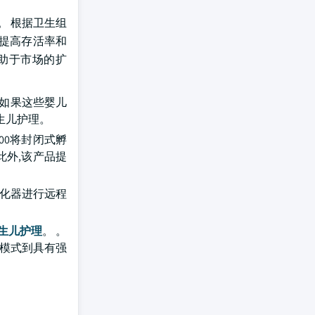
。 根据卫生组
对提高存活率和
有助于市场的扩
 如果这些婴儿
生儿护理。
500将封闭式孵
此外,该产品提
孵化器进行远程
生儿护理
。 。
门模式到具有强