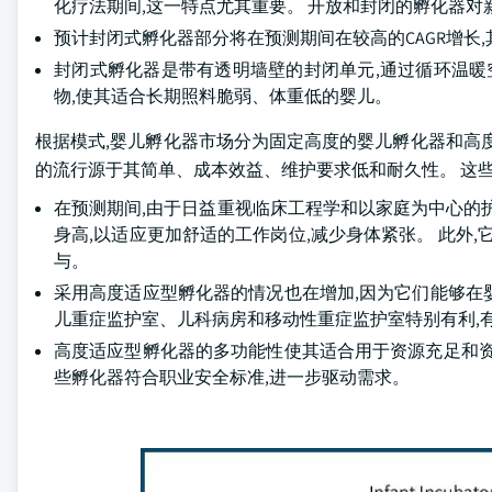
化疗法期间,这一特点尤其重要。 开放和封闭的孵化器对
预计封闭式孵化器部分将在预测期间在较高的CAGR增长
封闭式孵化器是带有透明墙壁的封闭单元,通过循环温暖
物,使其适合长期照料脆弱、体重低的婴儿。
根据模式,婴儿孵化器市场分为固定高度的婴儿孵化器和高度适应
的流行源于其简单、成本效益、维护要求低和耐久性。 这
在预测期间,由于日益重视临床工程学和以家庭为中心的
身高,以适应更加舒适的工作岗位,减少身体紧张。 此外
与。
采用高度适应型孵化器的情况也在增加,因为它们能够在
儿重症监护室、儿科病房和移动性重症监护室特别有利,
高度适应型孵化器的多功能性使其适合用于资源充足和资
些孵化器符合职业安全标准,进一步驱动需求。