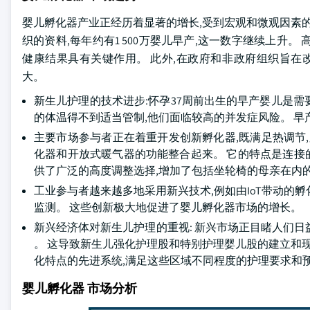
婴儿孵化器产业正经历着显著的增长,受到宏观和微观因素的
织的资料,每年约有1 500万婴儿早产,这一数字继续上升
健康结果具有关键作用。 此外,在政府和非政府组织旨在改
大。
新生儿护理的技术进步:怀孕37周前出生的早产婴儿是
的体温得不到适当管制,他们面临较高的并发症风险。 
主要市场参与者正在着重开发创新孵化器,既满足热调节,又满足新
化器和开放式暖气器的功能整合起来。 它的特点是连接的热
供了广泛的高度调整选择,增加了包括坐轮椅的母亲在内
工业参与者越来越多地采用新兴技术,例如由IoT带动的
监测。 这些创新极大地促进了婴儿孵化器市场的增长。
新兴经济体对新生儿护理的重视: 新兴市场正目睹人们日
。 这导致新生儿强化护理股和特别护理婴儿股的建立和现
化特点的先进系统,满足这些区域不同程度的护理要求和
婴儿孵化器 市场分析