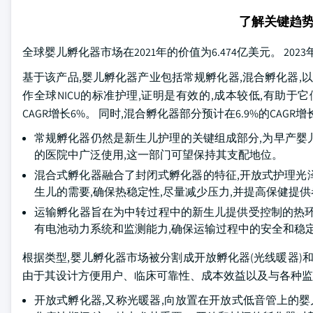
了解关键趋
全球婴儿孵化器市场在2021年的价值为6.474亿美元。 2023
基于该产品,婴儿孵化器产业包括常规孵化器,混合孵化器,以及运
作全球NICU的标准护理,证明是有效的,成本较低,有助于它
CAGR增长6%。 同时,混合孵化器部分预计在6.9%的CAGR增
常规孵化器仍然是新生儿护理的关键组成部分,为早产婴
的医院中广泛使用,这一部门可望保持其支配地位。
混合式孵化器融合了封闭式孵化器的特征,开放式护理光泽
生儿的需要,确保热稳定性,尽量减少压力,并提高保健提
运输孵化器旨在为中转过程中的新生儿提供受控制的热环境,
有电池动力系统和监测能力,确保运输过程中的安全和稳
根据类型,婴儿孵化器市场被分割成开放孵化器(光线暖器)和封闭
由于其设计方便用户、临床可靠性、成本效益以及与各种监
开放式孵化器,又称光暖器,向放置在开放式低音管上的婴