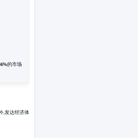
36%
的市场
外,发达经济体