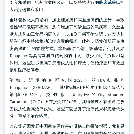
引入和采用、给药方案的改进，以及持续进行的
临床试验
以扩
大治疗选择和采用。
全球老龄化人口增加，加上糖尿病和高血压病例的上升，导致
慢性肾病发病率提高，从而增加了高磷血症的患病率。久坐生
活方式和加工食品的摄入进一步加剧了磷平衡失调，在发达和
新兴市场中持续推动治疗方案的需求。此外，药物创新正在改
变高磷血症的管理方式。非钙基结合剂、铁基结合剂以及如
Tenapanor等具有新机制的药物的引入，减少了药片负担和副
作用。这些进步提高了患者依从性和疗效，使治疗更加有效且
吸引医疗提供者。
例如，近期的创新包括2023年获FDA批准的
Tenapanor（XPHOZAH），其独特机制使药片负担比传统结合
剂降低80%。类似地，Unicycive的Oxylanthanum
Carbonate（OLC）正在接受FDA审查，其纳米技术有望通过改
善依从性提高治疗效果。这些突破提升了治疗效果和患者依从
性，重塑了治疗格局。
该市场还因发展中国家在医疗基础设施上的投资增强，尤其是
亚太地区和拉丁美洲。高磷血症治疗市场因越来越多的公司推