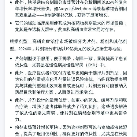
此外，铁基磷结合剂细分市场预计在分析期间以8.5%的复合
年增长率增长最快。如Auryxia和Velphoro等铁基磷结合剂因
其双重益处——控制磷和补充铁，获得了显著增长。
它们的强劲临床采用使其成为按药物类别最大的市场份额，
尤其是在透析人群中，贫血和高磷血症常常同时存在。
根据剂型，高磷血症治疗市场被细分为片剂、粉剂和其他剂
型。2024年，片剂细分市场以19亿美元的收入占据主导地位。
片剂剂型便于服用，便于携带，剂量一致，显著提高了患者
依从性，尤其是在慢性病如慢性肾病（CKD）中。
此外，医疗提供者和支付方通常更倾向于选择片剂剂型，因
为它们的剂量标准化且剂量错误风险较低。当临床数据表明
其与其他剂型相比效果相当或更优时，片剂更有可能被纳入
药品目录和治疗方案，从而促进市场增长。
此外，片剂设计的最新创新，如更小的药丸、缓释剂型和联
合疗法，增强了患者体验并减少了药丸负担。这些进步解决
了依从性的常见障碍，使片剂在磷结合剂市场中更具竞争
力。
粉剂市场预计增长更快，因为这些剂型可以与食物或液体混
合，提高了服用便利性，确保更好的依从性，尤其是在长期