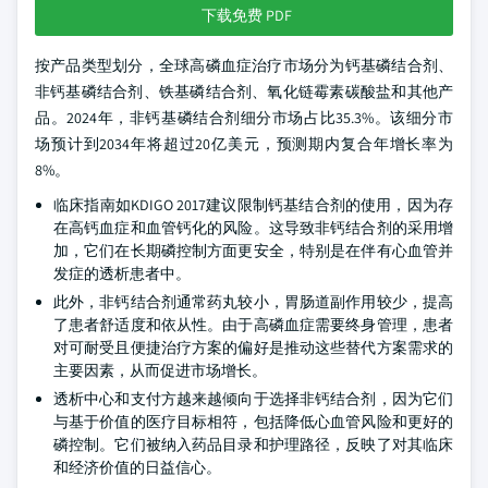
下载免费 PDF
按产品类型划分，全球高磷血症治疗市场分为钙基磷结合剂、
非钙基磷结合剂、铁基磷结合剂、氧化链霉素碳酸盐和其他产
品。2024年，非钙基磷结合剂细分市场占比35.3%。该细分市
场预计到2034年将超过20亿美元，预测期内复合年增长率为
8%。
临床指南如KDIGO 2017建议限制钙基结合剂的使用，因为存
在高钙血症和血管钙化的风险。这导致非钙结合剂的采用增
加，它们在长期磷控制方面更安全，特别是在伴有心血管并
发症的透析患者中。
此外，非钙结合剂通常药丸较小，胃肠道副作用较少，提高
了患者舒适度和依从性。由于高磷血症需要终身管理，患者
对可耐受且便捷治疗方案的偏好是推动这些替代方案需求的
主要因素，从而促进市场增长。
透析中心和支付方越来越倾向于选择非钙结合剂，因为它们
与基于价值的医疗目标相符，包括降低心血管风险和更好的
磷控制。它们被纳入药品目录和护理路径，反映了对其临床
和经济价值的日益信心。