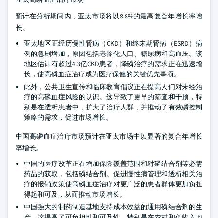
预计在分析期间内，亚太市场将以8.8%的最高复合年增长率增
长。
亚太地区正经历慢性肾病（CKD）和终末期肾病（ESRD）病
例的急剧增加，原因包括老龄化人口、糖尿病和高血压。该
地区估计有超过4.3亿CKD患者，降磷治疗的需求正在迅速增
长，使高磷血症治疗成为医疗保健的关键优先事项。
此外，公共卫生宣传和临床教育倡议正在提高人们对未经治
疗的高磷血症风险的认识。这导致了更早的筛查和干预，特
别是在透析患者中，扩大了治疗人群，并推动了有效磷控制
策略的需求，促进市场增长。
中国高磷血症治疗市场预计在亚太市场中以显著的复合年增长
率增长。
中国的医疗改革正在增加保险覆盖范围和对磷结合剂等必需
药品的获取，包括磷结合剂。促进慢性病管理和透析相关治
疗的报销政策使高磷血症治疗对更广泛的患者群体更加负担
得起和可及，从而推动市场增长。
中国强大的制药制造基地支持成本效益的通用磷结合剂的生
产。这提高了可负担性和可及性，特别是在农村和低收入地