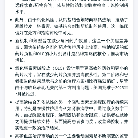
远程饮食/药物咨询、依从性随访和实验室检查，以控制磷
水平。
此外，由于钙化风险，从钙基结合剂转向非钙选项，推动了
塞维拉麦、链霉素、铁基结合剂和新机制的使用。这一临床
偏好在处方和指南评论中可见。
新机制和剂型旨在减少每日药片数量，这是一个关键差异
点，因为传统结合剂的药片负担历史上较高。特纳帕诺的低
药片负担和OLC的小片剂设计是品牌策略的核心，推动市场
增长。
氧化链霉素碳酸盐（OLC）设计用于更高效的药效和更小的
药片尺寸，旨在减少药片负担并提高依从性。第二阶段和患
者报告的结果显示与之前的治疗方案相比有强烈偏好，尽管
由于与临床表现无关的第三方制造问题，美国批准于2025年
7月被推迟。
提高磷结合剂依从性的另一个驱动因素是远程医疗的持续采
用，特别是在慢性护理专科如肾脏病学中。通过嵌入数字工
具，如提醒应用程序、远程随访和饮食跟踪，提供者在就诊
之间提供持续支持，从而提高患者参与度，改善磷控制，并
实现更一致的治疗结果。
高磷血症治疗市场的另一个主要驱动因素是不断演变的监管