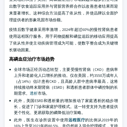
出数字饮食追踪应用并与肾脏营养师合作以改善患者结果而迎
来显著增长。这种综合方法提高了依从性，并使品牌以全面护
理提供者的形象巩固市场份额。
疫情后数字健康采用率激增，2024年超过60%的慢性肾病患者
使用远程医疗服务。用于药物提醒和磷盐追踪的移动应用提高
了依从性并使主动疾病管理成为可能，使数字整合成为关键增
长驱动因素。
高磷血症治疗市场趋势
全球市场正经历动态转型，主要受慢性肾病（CKD）患病率
上升和老龄化人口增长的推动。仅在美国，约3550万成年人
（占14%）估计患有CKD，且高龄人群中患病率最高，这将
持续推动终末期肾病（ESRD）和透析患者群体中磷控制的长
期需求。
透析
市场。
此外，美国ESRD和透析量的增加推动了家庭透析的稳步增
长，促进了门诊和家庭护理模式。这一转变支持为患者提供
更个性化、更易获取的磷降低治疗策略。
此外，医生在诊所设置中使用
远程医疗
的比例从2019年的
16%上升至2021年的80.5%，并仍然嵌入混合护理模式，支持