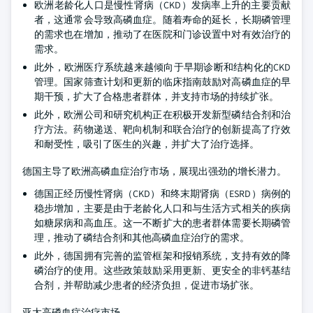
欧洲老龄化人口是慢性肾病（CKD）发病率上升的主要贡献
者，这通常会导致高磷血症。随着寿命的延长，长期磷管理
的需求也在增加，推动了在医院和门诊设置中对有效治疗的
需求。
此外，欧洲医疗系统越来越倾向于早期诊断和结构化的CKD
管理。国家筛查计划和更新的临床指南鼓励对高磷血症的早
期干预，扩大了合格患者群体，并支持市场的持续扩张。
此外，欧洲公司和研究机构正在积极开发新型磷结合剂和治
疗方法。药物递送、靶向机制和联合治疗的创新提高了疗效
和耐受性，吸引了医生的兴趣，并扩大了治疗选择。
德国主导了欧洲高磷血症治疗市场，展现出强劲的增长潜力。
德国正经历慢性肾病（CKD）和终末期肾病（ESRD）病例的
稳步增加，主要是由于老龄化人口和与生活方式相关的疾病
如糖尿病和高血压。这一不断扩大的患者群体需要长期磷管
理，推动了磷结合剂和其他高磷血症治疗的需求。
此外，德国拥有完善的监管框架和报销系统，支持有效的降
磷治疗的使用。这些政策鼓励采用更新、更安全的非钙基结
合剂，并帮助减少患者的经济负担，促进市场扩张。
亚太高磷血症治疗市场