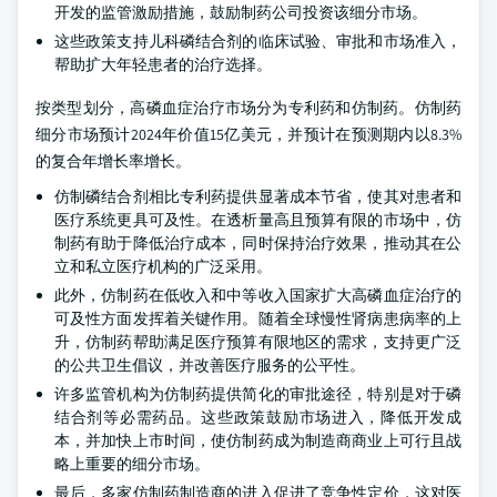
开发的监管激励措施，鼓励制药公司投资该细分市场。
这些政策支持儿科磷结合剂的临床试验、审批和市场准入，
帮助扩大年轻患者的治疗选择。
按类型划分，高磷血症治疗市场分为专利药和仿制药。仿制药
细分市场预计2024年价值15亿美元，并预计在预测期内以8.3%
的复合年增长率增长。
仿制磷结合剂相比专利药提供显著成本节省，使其对患者和
医疗系统更具可及性。在透析量高且预算有限的市场中，仿
制药有助于降低治疗成本，同时保持治疗效果，推动其在公
立和私立医疗机构的广泛采用。
此外，仿制药在低收入和中等收入国家扩大高磷血症治疗的
可及性方面发挥着关键作用。随着全球慢性肾病患病率的上
升，仿制药帮助满足医疗预算有限地区的需求，支持更广泛
的公共卫生倡议，并改善医疗服务的公平性。
许多监管机构为仿制药提供简化的审批途径，特别是对于磷
结合剂等必需药品。这些政策鼓励市场进入，降低开发成
本，并加快上市时间，使仿制药成为制造商商业上可行且战
略上重要的细分市场。
最后，多家仿制药制造商的进入促进了竞争性定价，这对医