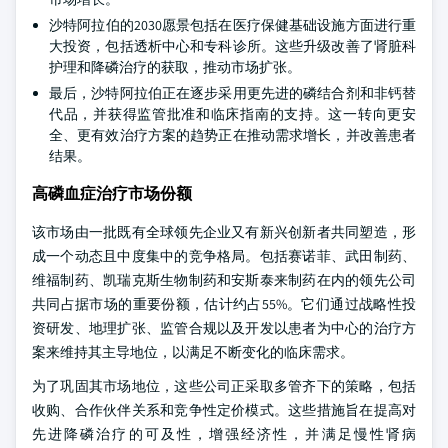
沙特阿拉伯的2030愿景包括在医疗保健基础设施方面进行重
大投资，包括透析中心和专科诊所。这些升级改善了肾脏科
护理和降磷治疗的获取，推动市场扩张。
最后，沙特阿拉伯正在逐步采用更先进的磷结合剂和非钙替
代品，并获得监管批准和临床指南的支持。这一转向更安
全、更有效治疗方案的趋势正在推动需求增长，并改善患者
结果。
高磷血症治疗市场份额
该市场由一批既有全球领先企业又有新兴创新者共同塑造，形
成一个动态且中度集中的竞争格局。包括赛诺菲、武田制药、
维福制药、凯瑞克斯生物制药和安斯泰来制药在内的领先公司
共同占据市场的重要份额，估计约占55%。它们通过战略性投
资研发、地理扩张、监管合规以及开发以患者为中心的治疗方
案来维持其主导地位，以满足不断变化的临床需求。
为了巩固其市场地位，这些公司正采取多管齐下的策略，包括
收购、合作伙伴关系和竞争性定价模式。这些措施旨在提高对
先进降磷治疗的可及性，增强经济性，并满足慢性肾病