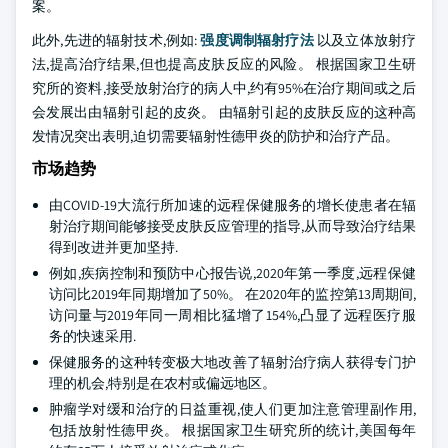
案。
此外,先进的辐射技术,例如:
强度调制辐射疗法
以及立体放射疗
法,提高治疗结果,但也提高皮肤反应的风险。 根据国家卫生研
究所的资料,接受放射治疗的病人中,约有95%在治疗期间或之后
会发展出由辐射引起的皮炎。 由辐射引起的皮肤反应的这种高
发情况突出表明,迫切需要辐射性德甲炎的防护和治疗产品。
市场趋势
由COVID-19大流行所加速的远程保健服务的增长使患者在辐
射治疗期间能够接受皮肤反应管理的指导,从而导致治疗结果
得到改进并更加坚持.
例如,疾病控制和预防中心报告说,2020年第一季度,远程保健
访问比2019年同期增加了50%。 在2020年的监控第13周期间,
访问量与2019年同一周相比猛增了154%,凸显了远程医疗服
务的快速采用.
保健服务的这种转变极大地改善了辐射治疗病人获得专门护
理的机会,特别是在农村或偏远地区。
肿瘤学对缓和治疗的日益重视,使人们更加注意管理副作用,
包括放射性德甲炎。 根据国家卫生研究所的统计,美国每年