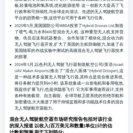
板,轻量电池和氢系统,优化能源使用. 这一创新大大提高了飞
行效率和可持续性,与全球走向清洁、先进的无人驾驶航空器
平台的趋势相一致,这些平台可用于各种飞行任务。
2025年5月,英国国防公司MBDA投资了Hybrid Drones Ltd,制造
了喷气-电力水利400型混合无人机. 这种重型无人机支持货
物、伤员后送和武器整合。 合作加强了模块化,混合动力的
无人驾驶飞行器开发,扩大了英国的主权防御能力,加速了在
英国陆军的作战实验中测试的高级混合无人驾驶飞行器技术
的部署.
2024年5月,以色列无人驾驶飞行器制造航空公司(英语:Israel
UAV Maker Airports)推出了"混合八面体"(Hybrid Octoper),这
是一种战术多旋翼无人驾驶飞行器,其特点是混合推进系统,
将任务耐力提升到4小时. 该系统集成一台发电机和备用电池,
既提供扩展飞行,也提供隐形飞行. 它为军事用途而设计,支持
各种有效载荷、自主着陆、全球导航卫星系统的拒绝导航和
加密通信,大大推进了用于持续监视和多功能战术任务的混合
无人驾驶航空器能力。
混合无人驾驶航空器市场研究报告包括对该行业
的深入报道 以收入(百万美元和数量(单位))计的估
计数和预测 用于下列部分: