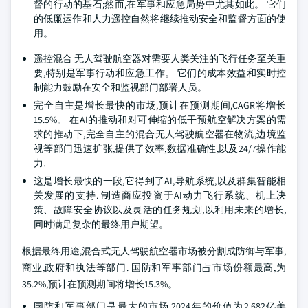
督的行动的基石;然而,在军事和应急局势中尤其如此。 它们
的低廉运作和人力遥控自然将继续推动安全和监督方面的使
用。
遥控混合 无人驾驶航空器对需要人类关注的飞行任务至关重
要,特别是军事行动和应急工作。 它们的成本效益和实时控
制能力鼓励在安全和监视部门部署人员。
完全自主是增长最快的市场,预计在预测期间,CAGR将增长
15.5%。 在AI的推动和对可伸缩的低干预航空解决方案的需
求的推动下,完全自主的混合无人驾驶航空器在物流,边境监
视等部门迅速扩张,提供了效率,数据准确性,以及24/7操作能
力.
这是增长最快的一段,它得到了AI,导航系统,以及群集智能相
关发展的支持. 制造商应投资于AI动力飞行系统、机上决
策、故障安全协议以及灵活的任务规划,以利用未来的增长,
同时满足复杂的最终用户期望。
根据最终用途,混合式无人驾驶航空器市场被分割成防御与军事,
商业,政府和执法等部门. 国防和军事部门占市场份额最高,为
35.2%,预计在预测期间将增长15.3%。
国防和军事部门是最大的市场,2024年的价值为2.682亿美