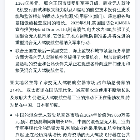
1.368亿美元。 联合王国市场受到军事升级、商业无人驾驶
飞机交付测试和救灾能力以及AI驱动的航空技术投资生态系
统和监管框架的驱动,支持能源/公用事业(部门)、应急服务和
基础设施检查应用的增长。 2025年5月,英国国防公司MBDA
宣布投资Hybrid Drones Ltd,制造喷气-电力水力400,加强了英
国混合无人机市场. 它促进了地方创新,防御准备,并将先进的
重型混合无人驾驶航空器纳入军事行动.
联合王国在最后一英里交货、海上监视和城市紧急服务举措
方面为混合无人驾驶航空器提供了大量机会。 增加政府对研
发活动的资金和公私伙伴关系正在促进各种商业部门使用和
接受混合无人驾驶航空器。
亚太地区主导了杂交无人驾驶航空器市场,占市场总份额的
27.4%。 亚太市场在国防现代化、减灾和农业使用不断增长以
及政府大力促进无人驾驶航空器工业的推动下正在蓬勃发展,特
别是在中国、日本和印度。
中国的混合无人驾驶航空器市场在2024年价值为9,060万美
元,预计在预测期间将增长18%。 中国的混合型无人机工业由
于军事现代化的迅猛发展,智能农业的采用增加,航空物流的
兴起,正在经历持续增长. 政府资助的无人驾驶飞行器在公共