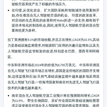
驶航空器系统产生了积极的市场压力。
在印度,从优化农业、扩大国防采购和智能城市使用案例开
始,存在着混合无人驾驶航空器的机会。 印度的政策改革、
对启动的生态系统的改善和对Make的进一步支持,都有助于
提供本地化的制造机会,因此,使用无人驾驶航空器的混合型
案例也更为多样。
拉丁美洲拥有9.1%的市场份额,并且正在增长,CAGR为10.3%,其动
力是基础设施监测需求,对能源部门应用的兴趣日益增加,以及无
人驾驶航空器监管框架的改进,特别是在巴西、墨西哥和阿根
廷。
中东和非洲市场在2024年的价值为8,790万美元。 中东和非洲混
合无人驾驶飞行器市场正在增长,原因是这些地区的国防开支增
加,边境监视和石油/天然气基础设施监视中越来越多地采用混
合无人驾驶飞行器,一些海湾国家和南非对先进无人驾驶飞行器
技术的兴趣也越来越大。
南非混合无人驾驶航空器工业预计将在预测期间增长,CAGR
为11.9%。 野生生物跟踪、采矿作业跟踪和基础设施绘图需
求正促使南非对混合无人驾驶航空器的商业需求增加。 政府