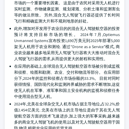
市场的一个重要增长因素。 这是由于农民对采用无人机进行
实时监测、作物健康监测、规划灌溉、分析土壤和监测害虫
等的做法所致。 另外,混合无人驾驶飞行器还提供了长时间
飞行和精确监测大片和不规则地形的好处。
此外,增加对开发用于农业目的的混合无人驾驶航空器的投资
预计将支持目标市场的增长。 2024年7月,Optiemus
Unmanned Systems宣布投资1,690万美元到2025年部署5,000
架无人机用于农业和测绘. 通过“Drone as a Service”模式, 商
业农业越来越多地采用无人驾驶飞行器将大大推动对混合无
人驾驶飞行器的需求,从而提供更大的射程和实用性。
在应用的基础上,全球混合无人驾驶航空器市场被分割成监视
和侦察、绘图和勘测、农业、交付和物流等部分。 在应用部
分下,2024年的监控和侦察占市场份额的33.3%。 目前对同时
获得情报、国防现代化和监测跨界威胁的需求不断增加,这促
使无人机在军事、准军事和国土安全机构的监视和侦察任务
中使用混合型无人机。
2024年,北美在全球杂交无人机市场占据主导地位,占32.2%,价
值2.454亿美元. 北美在市场上的主导地位是由于其在无人驾
驶航空器方面的技术飞速进步,加上强大的军事采购,越来越
多的商业无人驾驶飞机的使用,以及对无人驾驶航空器用于国
防,物流,精密农业应用的监管支持.