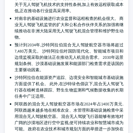
关于无人驾驶飞机技术的支持性条例,加上有效远程获取成本
低,正在推动各行业提高采用率。
对南非的基础设施进行农业监督和远程检查的机会很大。 商
业无人驾驶飞机监管的扩大和公私合作伙伴关系的加强将继
续推动在非洲大陆采用无人驾驶飞机混合管理和维护野生动
物。
预计到2034年,沙特阿拉伯混合无人驾驶航空器市场将超过
7,480万美元。 沙特阿拉伯对国防现代化、智能城市项目和
边境监视采取的做法正在推动无人机混合需求。 2030年远景
规划条例、沙漠基础设施发展和能源部门检查需求是该国的
主要驱动因素。
沙特阿拉伯在能源资产追踪、边境安全和智能城市基础设施
方面提供了机会。 此外,在沙特绿色倡议下,混合无人驾驶飞
行器在植树造林跟踪、野生生物监测和气候数据收集的长期
任务中广泛适用。
阿联酋的混合无人驾驶航空器市场在2024年占1400万美元.
阿联酋越来越多地在精准农业、水管理和基础设施检查中采
用混合无人驾驶航空器。 混合无人驾驶飞行器能够有效地对
广阔的沙漠地区进行空中监视,使可持续农业和智慧城市成为
可能。 政府在农业技术和城市规划方面的举措进一步加快在