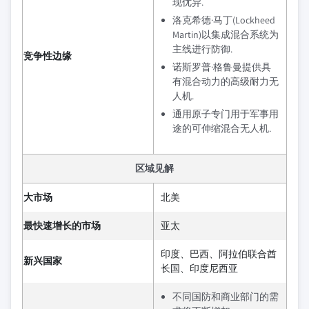
现优异.
洛克希德·马丁(Lockheed
Martin)以集成混合系统为
主线进行防御.
竞争性边缘
诺斯罗普·格鲁曼提供具
有混合动力的高级耐力无
人机.
通用原子专门用于军事用
途的可伸缩混合无人机.
区域见解
大市场
北美
最快速增长的市场
亚太
印度、巴西、阿拉伯联合酋
新兴国家
长国、印度尼西亚
不同国防和商业部门的需