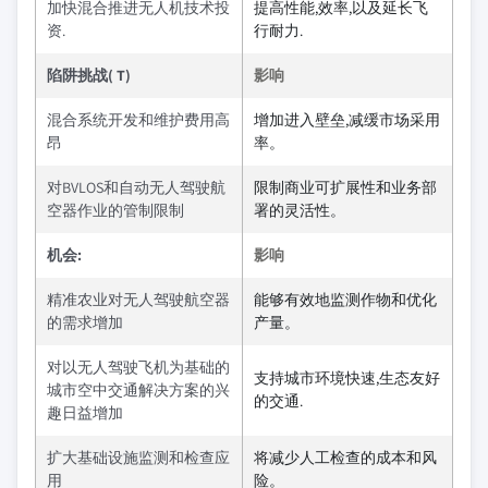
加快混合推进无人机技术投
提高性能,效率,以及延长飞
资.
行耐力.
陷阱挑战( T)
影响
混合系统开发和维护费用高
增加进入壁垒,减缓市场采用
昂
率。
对BVLOS和自动无人驾驶航
限制商业可扩展性和业务部
空器作业的管制限制
署的灵活性。
机会:
影响
精准农业对无人驾驶航空器
能够有效地监测作物和优化
的需求增加
产量。
对以无人驾驶飞机为基础的
支持城市环境快速,生态友好
城市空中交通解决方案的兴
的交通.
趣日益增加
扩大基础设施监测和检查应
将减少人工检查的成本和风
用
险。