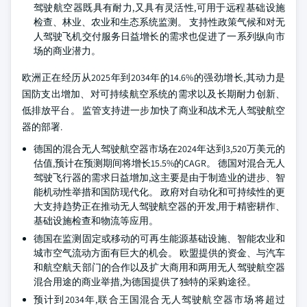
驾驶航空器既具有耐力,又具有灵活性,可用于远程基础设施
检查、林业、农业和生态系统监测。 支持性政策气候和对无
人驾驶飞机交付服务日益增长的需求也促进了一系列纵向市
场的商业潜力。
欧洲正在经历从2025年到2034年的14.6%的强劲增长,其动力是
国防支出增加、对可持续航空系统的需求以及长期耐力创新、
低排放平台。 监管支持进一步加快了商业和战术无人驾驶航空
器的部署.
德国的混合无人驾驶航空器市场在2024年达到3,520万美元的
估值,预计在预测期间将增长15.5%的CAGR。 德国对混合无人
驾驶飞行器的需求日益增加,这主要是由于制造业的进步、智
能机动性举措和国防现代化。 政府对自动化和可持续性的更
大支持趋势正在推动无人驾驶航空器的开发,用于精密耕作、
基础设施检查和物流等应用。
德国在监测固定或移动的可再生能源基础设施、智能农业和
城市空气流动方面有巨大的机会。 欧盟提供的资金、与汽车
和航空航天部门的合作以及扩大商用和两用无人驾驶航空器
混合用途的商业举措,为德国提供了独特的采购途径。
预计到2034年,联合王国混合无人驾驶航空器市场将超过