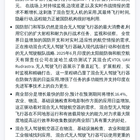
元。 在战场上对持续监视,边境巡逻,以及实时作战情报的需
求不断增长,这刺激了混合型无人机的采用,其最终飞行时间,
隐蔽行动,远程能力正被国防机构很好地利用.
国防部门和军队仍然是混合无人驾驶飞行器的最大消费者,利
用它们的扩大射程和耐力执行战术任务、监视和侦察。 全世
界日益增加的国防开支和对实时,适应性的航空情报的需求,
正在推动混合式无人驾驶飞行器融入现代战场行动和创造性
的无人驾驶舰队战略. 2025年6月,印度的太阳能防御和航空航
天有限责任公司在波哈兰成功测试了其混合式VTOL UAV
Rudrastra. 无人驾驶飞行器展示了垂直起飞、扩展航程、实
时监视和精确打击。 这一里程碑凸显了混合无人驾驶飞行器
在防御方面的日益应用,增强了任务的多功能性并支持印度在
先进军事技术上的自力更生.
商业部分是增长最快的部分,预计在预测期间将增长16.4%。
农业、物流、基础设施检查和电影制作方面的应用日益增加,
这正驱动着对混合无人驾驶航空器的需求。 混合型无人驾驶
飞行器在不同地形运行和有效载荷较大的能力,对力求最大限
度地提高运行效率和收集数据的商业部门具有重大的好处。
混合无人驾驶航空器正在物流、基础设施检查、农业和能源
工业领域找到应用。 混合式无人驾驶飞行器可以使用更重的