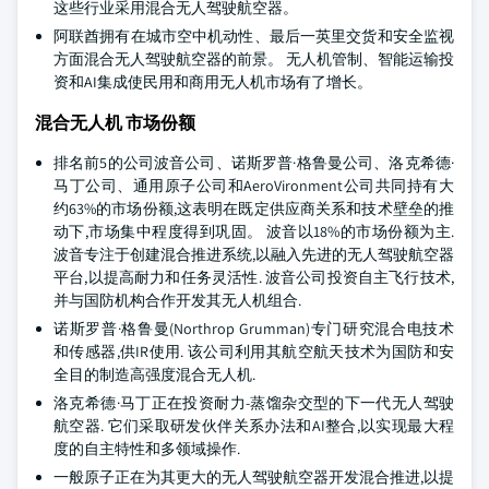
这些行业采用混合无人驾驶航空器。
阿联酋拥有在城市空中机动性、最后一英里交货和安全监视
方面混合无人驾驶航空器的前景。 无人机管制、智能运输投
资和AI集成使民用和商用无人机市场有了增长。
混合无人机 市场份额
排名前5的公司波音公司、诺斯罗普·格鲁曼公司、洛克希德·
马丁公司、通用原子公司和AeroVironment公司共同持有大
约63%的市场份额,这表明在既定供应商关系和技术壁垒的推
动下,市场集中程度得到巩固。 波音以18%的市场份额为主.
波音专注于创建混合推进系统,以融入先进的无人驾驶航空器
平台,以提高耐力和任务灵活性. 波音公司投资自主飞行技术,
并与国防机构合作开发其无人机组合.
诺斯罗普·格鲁曼(Northrop Grumman)专门研究混合电技术
和传感器,供IR使用. 该公司利用其航空航天技术为国防和安
全目的制造高强度混合无人机.
洛克希德·马丁正在投资耐力-蒸馏杂交型的下一代无人驾驶
航空器. 它们采取研发伙伴关系办法和AI整合,以实现最大程
度的自主特性和多领域操作.
一般原子正在为其更大的无人驾驶航空器开发混合推进,以提