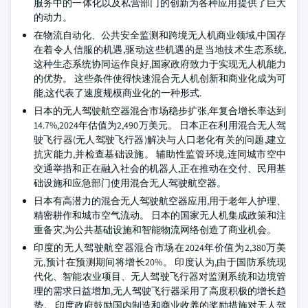
服务中的一体化以及私营部门的创新为各种应用提供了巨大
的动力。
在物流自动化、公共安全监测和跨境无人机商业领域,中国存
在着令人信服的机遇,驱动这些机遇的是当地技术生态系统,
这种生态系统协同运作良好,国家政府致力于实现无人机能力
的优势。 这些条件使得快速混合无人机创新和商业化成为可
能,这代表了速度规模商业化的一种形式.
日本的无人驾驶航空器混合市场稳步扩张,年复合增长率达到
14.7%,2024年估值为2,490万美元。 日本正在利用混合无人驾
驶飞行器(无人驾驶飞行器)解决与人口老化有关的问题,建立
抗灾能力,并检查基础设施。 辅助性监管环境,连同城市空中
交通举措和正在融入社会的机器人,正在推动在交付、民用基
础设施和应急部门使用混合无人驾驶航空器。
日本有高潜力的混合无人驾驶航空器应用,用于老年人护理、
精密耕作和城市空气流动。 日本的国家无人机集成政策和注
重备灾,为公共基础设施和智能物流网络创造了商业机会。
印度的无人驾驶航空器混合市场在2024年价值为2,380万美
元,预计在预测期间将增长20%。 印度认为,由于国防系统现
代化、智能农业项目、无人驾驶飞行器对监测系统和边境管
理的需求日益增加,无人驾驶飞行器采用了高度积极的增长趋
势。 印度政府鼓励国内制造和商业收养的奖励措施对无人驾