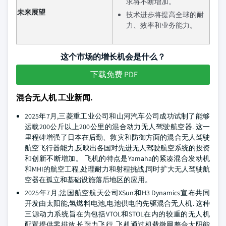
求将不断增加。
未来展望
技术进步将提高全球的耐
力、效率和业务能力。
这个市场的增长机会是什么？
下载免费 PDF
混合无人机 工业新闻.
2025年7月,三菱重工业公司和山河汽车公司成功试制了能够
运载200公斤以上200公里的混合动力无人驾驶航空器. 这一
里程碑增强了日本在后勤、救灾和防御方面的混合无人驾驶
航空飞行器能力,反映出各国对先进无人驾驶航空系统的投资
和创新不断增加。 飞机的特点是Yamaha的紧凑混合发动机
和MHI的航空工程,处理耐力和射程挑战,同时扩大无人驾驶航
空器在孤立和基础设施落后地区的应用。
2025年7月,法国航空航天公司XSun和H3 Dynamics宣布共同
开发由太阳能,氢燃料电池,电池供电的先驱混合无人机. 这种
三源动力系统旨在为包括VTOL和STOL在内的较重的无人机
配置提供零排放,长耐力飞行. 飞机通过机载微网整合太阳能