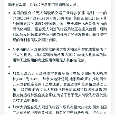
助于在军事、后勤和应急部门迅速部署人员。
美国的混合式无人驾驶航空器工业稳步扩张,达到15.5%的
CAGR,2024年达到19250万美元的估值. 美国正在以比任何其
他国家更高的速度处理国防、国土安全和技术自动化方面的
现代化问题。 混合无人驾驶飞行器系统正在进入监测、后勤
和应急应用领域,这些应用来自强有力的研发投资、联邦航空
局的有利条例以及国防合同。
AI驱动的无人驾驶航空器解决方案为物流和智能农业提供了
巨大的机遇。 增加基础设施检查方案和FAA无人机集成为民
用和工业应用的商业应用利用无人机的催化剂。
加拿大混合无人驾驶航空器市场预计在预测期间将大幅增
长,CAGR为14.4%。 加拿大地势辽阔,地形险峻,正在推动混合
无人驾驶航空器用于边境巡逻、资源管理和监测偏远基础设
施。 联邦政府通过无人驾驶飞行器测试和可持续性举措,积
极支持远程和混合航空系统,为若干基于无人驾驶飞行器的混
合技术原型服务。
加拿大的混合无人驾驶飞行器市场具有巨大的潜力,因为该国
广泛多样的地理需要可靠、持久的空中解决办法。 混合无人