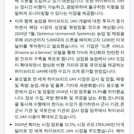
해 드론을 도입하고 있기 때문입니다. 또한 하이브리드 UAV
는 장시간 비행이 가능하고, 광범위하며 불규칙한 지형을 정
밀하게 모니터링할 수 있다는 이점을 제공합니다.
이와 함께 농업용 하이브리드 UAV 개발에 대한 투자가 증가
하면서 해당 시장의 성장을 뒷받침할 것으로 예상됩니다.
2024년 7월, Optiemus Unmanned Systems는 농업 및 매핑을
위해 2025년까지 5,000대의 드론을 배치하고자 1,690만 미국
달러를 투자한다고 발표했습니다. 이 기업은 ‘드론 서비스
(Draone as a Service)’ 모델을 통해 75%의 국산화와 탄탄한 지
원 인프라 구축을 목표로 합니다. 상업용 농업에서 UAV 도입
이 확대되면서 향상된 비행 거리와 운용 유연성을 제공하는
하이브리드 UAV에 대한 수요가 크게 증가할 전망입니다.
용도별로 전 세계 하이브리드 UAV 시장은 감시 및 정찰, 매핑
및 측량, 농업, 배송 및 물류, 기타로 세분화됩니다. 용도별 부
문에서 감시 및 정찰은 2024년 시장 점유율 33.3%를 차지했습
니다. 정보 수집, 국방 현대화 및 국경을 넘는 위협 모니터링
을 동시에 수행해야 한다는 수요가 증가하면서 군사 기관, 준
군사 기관 및 국토안보 기관의 감시·정찰 임무에서 하이브리
드 UAV 사용이 확대되고 있습니다.
2024년 북미는 시장 점유율 32.2%, 시장 규모 2억4,540만 미국
달러로 전 세계 하이브리드 UAV 시장을 주도했습니다. 북미