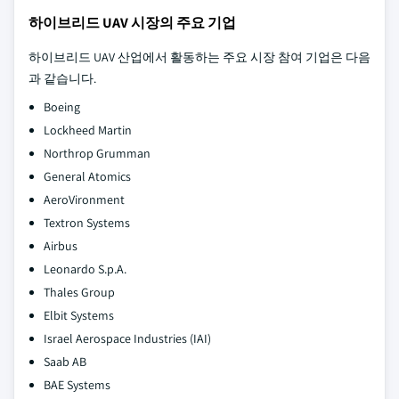
하이브리드 UAV 시장의 주요 기업
하이브리드 UAV 산업에서 활동하는 주요 시장 참여 기업은 다음
과 같습니다.
Boeing
Lockheed Martin
Northrop Grumman
General Atomics
AeroVironment
Textron Systems
Airbus
Leonardo S.p.A.
Thales Group
Elbit Systems
Israel Aerospace Industries (IAI)
Saab AB
BAE Systems