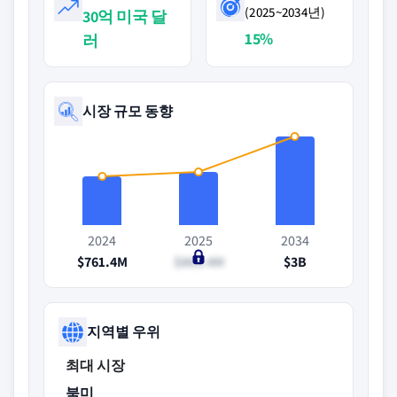
(2025~2034년)
30억 미국 달
15%
러
시장 규모 동향
2024
2025
2034
$761.4M
$863.4M
$3B
지역별 우위
최대 시장
북미