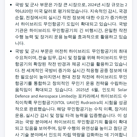
국방 및 군사 부문은 가장 큰 시장으로, 2024년 시장 규모는 2
억6,820만 미국 달러로 평가되었습니다. 지속적인 감시, 국경
순찰, 전장에서의 실시간 작전 정보에 대한 수요가 증가하면
서 하이브리드 무인항공기 도입이 확대되고 있습니다. 국방
기관은 하이브리드 무인항공기의 긴 비행시간, 은밀한 작전
수행 능력 및 장거리 운용 능력을 효과적으로 활용하고 있습
니다.
국방 및 군사 부문은 여전히 하이브리드 무인항공기의 최대
수요처이며, 전술 임무, 감시 및 정찰을 위해 하이브리드 무인
항공기의 확장된 작전 반경과 체공 시간을 활용하고 있습니
다. 전 세계적인 국방비 증가와 실시간 적응형 공중 정보에 대
한 필요성이 높아지면서 현대 전장 작전에 하이브리드 무인
항공기를 통합하고 창의적인 무인기 운용 전략을 수립하는
움직임이 확대되고 있습니다. 2025년 6월, 인도의 Solar
Defence and Aerospace Limited는 포카라에서 하이브리드 수
직이착륙 무인항공기(VTOL UAV)인 Rudrastra의 시험을 성공
적으로 완료했습니다. 해당 무인항공기는 수직 이륙, 장거리
운용, 실시간 감시 및 정밀 타격 능력을 입증했습니다. 이 성
과는 국방 분야에서 하이브리드 무인항공기의 활용이 확대
되고 있음을 보여주며, 임무 수행의 유연성을 높이고 첨단 군
사 기술 분야에서 인도의 자립 역량을 강화하는 데 기여합니