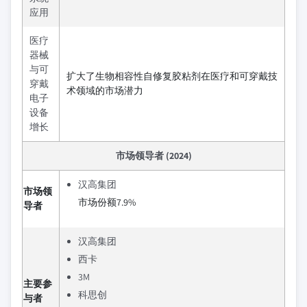
应用
医疗
器械
与可
扩大了生物相容性自修复胶粘剂在医疗和可穿戴技
穿戴
术领域的市场潜力
电子
设备
增长
市场领导者 (2024)
汉高集团
市场领
市场份额7.9%
导者
汉高集团
西卡
3M
主要参
科思创
与者