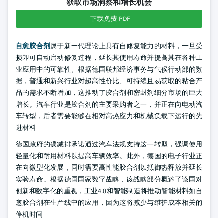
获取市场洞察和增长机会
下载免费 PDF
自愈胶合剂
属于新一代理论上具有自修复能力的材料，一旦受
损即可自动启动修复过程，延长其使用寿命并提高其在各种工
业应用中的可靠性。根据德国联邦经济事务与气候行动部的数
据，普通和新兴行业对超高性价比、可持续且易获取的粘合产
品的需求不断增加，这推动了胶合剂和密封剂细分市场的巨大
增长。汽车行业是胶合剂的主要采购者之一，并正在向电动汽
车转型，后者需要能够在相对高热应力和机械负载下运行的先
进材料
德国政府的碳减排承诺通过汽车法规支持这一转型，强调使用
轻量化和耐用材料以提高车辆效率。此外，德国的电子行业正
在向微型化发展，同时需要高性能胶合剂以抵御热释放并延长
实验寿命。根据德国国家数字战略，该战略部分概述了该国对
创新和数字化的重视，工业4.0和智能制造将推动智能材料如自
愈胶合剂在生产线中的应用，因为这将减少与维护成本相关的
停机时间