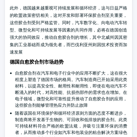
此外，德国越来越重视可持续发展和循环经济，这与日益严格
的欧盟政策密切相关，这对开发和部署环保胶合剂至关重要，
这些胶合剂受到严格监管。同时，汽车数字化、向电动汽车转
型、微型化和可持续发展等因素的共同作用，必将在德国创造
强大的协同效应，推动自愈胶合剂的增长，其中北威州因其密
集的工业基础而成为领先者，而巴伐利亚州则因技术投资而加
速发展
德国自愈胶合剂市场趋势
自愈胶合剂在汽车和电子行业中的应用不断扩大，这在很大
程度上塑造了德国市场的格局。汽车制造商已开始采用此类
材料，以提高安全性、耐用性和耐用性，即使在电动汽车不
断涌入的时代，对高性能、抗损伤部件的需求也在增加。在
电子领域，微型化和可靠性提升推动了自愈胶合剂的应用，
这些胶合剂能够管理热应力并防止故障
随着该国在环境保护和循环经济原则方面的态度不断进步，
制造商将开发基于生物的、可回收和低排放的胶合剂。此类
可持续材料符合严格的欧盟法规，并吸引注重环保的消费
者，从而推动多个行业如汽车和包装业的粘合解决方案绿色