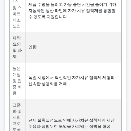
4.0
제품 수명을 늘리고 가동 중단 시간을 줄이기 위해
및 스
자동화된 생산 라인에 자가 치유 접착제를 통합할
마트
수 있도록 지원합니다
제조
도입
제약
요인
영향
및 과
제
높은
개발
독일 시장에서 혁신적인 자가치유 접착제 제형의
및 인
신속한 상용화를 저해
증 비
용
표준
화 및
시험
규제 불확실성으로 인해 자가치유 접착제의 시장
프로
수용과 광범위한 도입을 가로막는 장벽을 형성
토콜