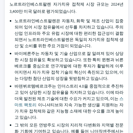
노르트라인베스트팔렌 자가치유 접착제 시장 규모는 2024년
3,400만 미국 달러로 평가되었습니다.
노르트라인베스트팔렌은 자동차, 화학 및 제조 산업이 집중
되어 있어 시장 점유율에서 선두를 차지하고 있습니다. 주의
산업 인프라와 주요 유럽 시장에 대한 편리한 접근성이 결합
되면서 노르트라인베스트팔렌은 독일의 자가치유 접착제 생
산 및 소비를 위한 주요 거점이 되었습니다.
바이에른주는 자동차 및 기술 산업으로 잘 알려져 있어 상당
한 시장 점유율도 확보하고 있습니다. 또한 특히 뮌헨과 뉘른
베르크를 중심으로 연구개발에 대한 투자가 활발하게 이루
어지면서 자가 치유 접착 기술의 혁신이 촉진되고 있으며, 이
는 다양한 첨단 산업의 성장을 뒷받침하고 있습니다.
바덴뷔르템베르크주는 인더스트리 4.0을 중점적으로 추진하
고 있어 상당한 시장 점유율을 차지하고 있습니다. 이에 따라
더욱 발전된 제조 기술에 대한 수요가 커지고 있으며, 이는
스
마트 팩토리
이니셔티브와 지속 가능한 생산을 지원하는 자
가 치유 접착제와 같은 지능형 소재에 대한 수요를 크게 높이
고 있습니다.
그 밖의 모든 연방주도 시장의 지리적 다변화와 지역별 전문
화 기회에 기여하고 있습니다. 예를 들어 니더작센주에서는