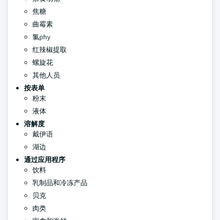
焦糖
曲霉素
氯phy
红辣椒提取
螺旋花
其他人员
按表单
粉末
液体
溶解度
戴伊语
湖边
通过应用程序
饮料
乳制品和冷冻产品
贝克
肉类