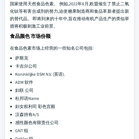
国家使用天然食品色素。 例如,2022年8月,欧盟催生了禁止二氧
化钛等有害合成剂的努力,迫使糖果制造商和食品革新者提出新
的替代品。 即将到来的十年中,旨在推动有机产品生产的类似举
措将积极刺激工业前景。
食品颜色 市场份额
在食品色素市场上经营的一些知名公司包括:
萨斯克
卡吉尔公司
Koninklijke DSM N.V. (英语).
ADM 软件
妇联 公司
杜邦语Name
妇女权利司 彩色宫殿
汉森持有A/S
感性颜色有限责任公司
GNT 组
Dohler 组