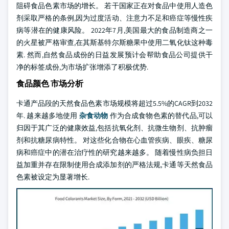
阻碍食品色素市场的增长。 若干国家正在对食品中使用人造色
剂采取严格的条例,因为过度活动、注意力不足和癌症等慢性疾
病等潜在的健康风险。 2022年7月,美国最大的食品制造商之一
的火星被严格审查,在其斯基特尔斯糖果中使用二氧化钛这种毒
素. 然而,自然食品成份的日益发展预计会帮助食品公司提供干
净的标签成份,为市场扩张增添了积极优势.
食品颜色 市场分析
卡通产品段的天然食品色素市场规模将超过5.5%的CAGR到2032
年. 越来越多地使用
杂食动物
作为合成食物色素的替代品,可以
归因于其广泛的健康效益,包括抗氧化剂、抗微生物剂、抗肿瘤
剂和抗糖尿病特性。 对这些化合物在心血管疾病、眼疾、糖尿
病和癌症中的潜在治疗性的研究越来越多。 随着慢性病负担日
益加重并存在限制使用合成添加剂的严格法规,卡通等天然食品
色素被设定为显著增长.