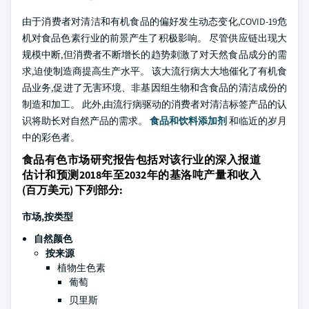
由于消费者对清洁和有机食品的偏好发生动态变化,COVID-19危
机对食品色素行业的前景产生了积极影响。 尽管供应链出现大
规模中断,但消费者不断增长的趋势刺激了对天然食品成分的需
求,迫使制造商提高生产水平。 该大流行病大大地催化了有机食
品业务,促进了无害环境、非基因组生物和含食品的清洁成份的
制造和加工。 此外,由流行病驱动的消费者对清洁标签产品的认
识将助长对自然产品的需求。
食品和饮料添加剂
和临近的岁月
中的彩色者。
食品有色市场研究报告包括对该行业的深入报道
估计和预测2018年至2032年的基洛吨产量和收入
(百万美元) 下列部分:
市场,按类型
自然颜色
按来源
植物生色素
葡萄
贝里斯