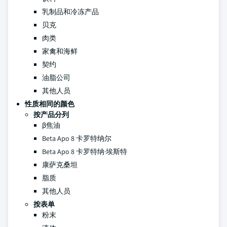
乳制品和冷冻产品
贝克
肉类
家禽和海鲜
契约
油脂公司
其他人员
性质相同的颜色
按产品分列
β焦油
Beta Apo 8 卡罗特纳尔
Beta Apo 8 卡罗特纳·埃斯特
康萨克桑坦
脂质
其他人员
按表单
粉末