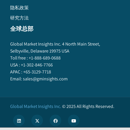
隐私政策
研究方法
全球总部
Global Market Insights Inc. 4 North Main Street,
Selbyville, Delaware 19975 USA
Toll free :
+1-888-689-0688
USA :
+1-302-846-7766
APAC :
+65-3129-7718
Email:
sales@gminsights.com
Global Market Insights Inc.
©
2025
All Rights Reserved.