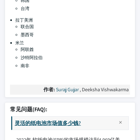
韩国
台湾
拉丁美洲
联合国
墨西哥
米兰
阿联酋
沙特阿拉伯
南非
作者:
Suraj Gujar
, Deeksha Vishwakarma
常见问题(FAQ):
灵活的纸电池市场值多少钱?
2022年,软纸电池(FPB)的市场规模达到4.969亿美