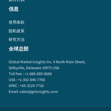
信息
使用条款
隐私政策
研究方法
全球总部
Global Market Insights Inc. 4 North Main Street,
Selbyville, Delaware 19975 USA
Toll free :
+1-888-689-0688
USA :
+1-302-846-7766
APAC :
+65-3129-7718
Email:
sales@gminsights.com