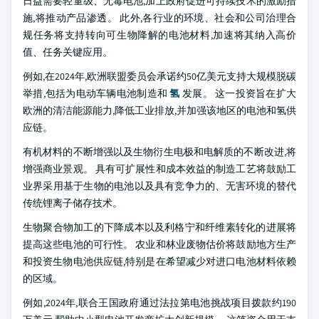
日益需要轻量级、无毒电池,加上政府促进可持续技术的激励措
施,将推动产品渗透。 此外,各行业的环境、社会和公司治理合
规任务将支持转向可生物降解的电池材料,加速将其纳入高价
值、任务关键应用。
例如,在2024年,欧洲联盟委员会承诺约50亿美元支持大规模脱碳
举措,包括为电动车辆电池制造和
氢
发展。 这一投资旨在扩大
欧洲的清洁能源能力,降低工业排放,并加强该地区的电池和氢供
应链。
有机材料的不断增强以及生物衍生电极和电解质的不断改进,将
增强商业景观。 具有可扩展性和成本效益的制造工艺将鼓励工
业界采用基于生物的电池以及具有竞争力的、无害环境的替代
传统锂离子储存技术。
生物聚合物加工的下降成本以及利格宁和纤维素转化的进展将
提高这些电池的可行性。 农业和林业废物估价将鼓励地方生产
和投资生物电池供应链,特别是在希望减少对进口电池材料依赖
的区域。
例如,2024年,联合王国政府通过法拉第电池挑战项目拨款约190