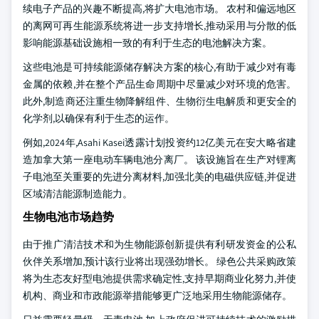
续电子产品的兴趣不断提高,将扩大电池市场。 农村和偏远地区
的离网可再生能源系统将进一步支持增长,推动采用与分散的低
影响能源基础设施相一致的有利于生态的电池解决方案。
这些电池是可持续能源储存解决方案的核心,有助于减少对有毒
金属的依赖,并在整个产品生命周期中尽量减少对环境的危害。
此外,制造商还注重生物降解组件、生物衍生电解质和更安全的
化学剂,以确保有利于生态的运作。
例如,2024年,Asahi Kasei透露计划投资约12亿美元在安大略省建
造加拿大第一座电动车辆电池分离厂。 该设施旨在生产对锂离
子电池至关重要的先进分离材料,加强北美的电磁供应链,并促进
区域清洁能源制造能力。
生物电池市场趋势
由于推广清洁技术和为生物能源创新提供有利研发资金的公私
伙伴关系增加,预计该行业将出现强劲增长。 绿色公共采购政策
将为生态友好型电池提供需求确定性,支持早期商业化努力,并使
机构、商业和市政能源举措能够更广泛地采用生物能源储存。