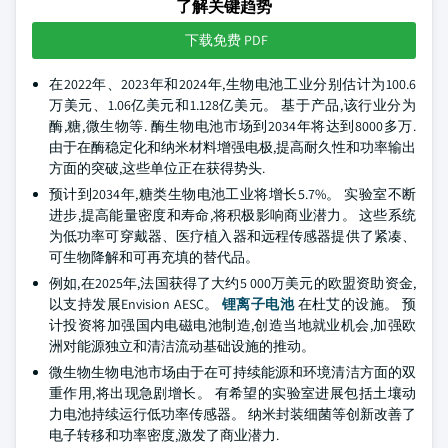
了解关键趋势
下载免费 PDF
在2022年、2023年和2024年,生物电池工业分别估计为100.6
万美元、1.06亿美元和1.128亿美元。 基于产品,该行业分为
酶,糖,微生物等. 酶生物电池市场到2034年将达到8000多万.
由于在酶稳定化和纳米材料增强电极,提高耐久性和功率输出
方面的突破,这些单位正在获得势头.
预计到2034年,糖类生物电池工业将增长5.7%。 实验室不断
进步,提高能量密度和寿命,将积极影响商业潜力。 这些系统
为低功率可穿戴器、医疗植入器和远程传感器提供了紧凑、
可生物降解和可再充填的替代品。
例如,在2025年,法国获得了大约5 000万美元的欧盟资助资金,
以支持发展Envision AESC。
锂离子电池
在杜艾的设施。 预
计投资将加强国内电磁电池制造,创造当地就业机会,加强欧
洲对能源独立和清洁流动基础设施的推动。
微生物生物电池市场由于在可持续能源和环境清洁方面的双
重作用,将出现急剧增长。 有希望的实验室进展包括土壤动
力电池持续运行低功率传感器。 纳米封装细菌等创新改善了
电子转移和功率密度,激发了商业潜力.