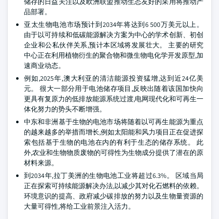
储存的日益关注以及欧洲联盟推动生态友好的采用将推动产
品部署。
亚太生物电池市场预计到2034年将达到6 500万美元以上。
由于以可持续和低碳能源解决方案为中心的学术创新、初创
企业和公私伙伴关系,预计本区域将发展壮大。 主要的研究
中心正在利用植物衍生的聚合物和微生物电化学开发原型,加
速商业动态。
例如,2025年,澳大利亚的清洁能源投资猛增,达到近24亿美
元。 很大一部分用于电池储存项目,反映出随着该国加快向
更具有复原力的低排放能源系统过渡,电网现代化和可再生一
体化努力的势头不断增强。
中东和非洲基于生物的电池市场将随着以可再生能源为重点
的越来越多的举措而增长,例如太阳能和风力项目正在促进探
索包括基于生物的电池在内的有利于生态的储存系统。 此
外,农业和生物物质废物的可得性为生物成分提供了潜在的原
材料来源。
到2034年,拉丁美洲的生物电池工业将超过6.3%。 区域当局
正在探索可持续能源解决办法,以减少其对化石燃料的依赖。
环境意识的提高、政府减少碳排放的努力以及生物量资源的
大量可得性,将给工业前景注入活力。