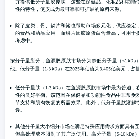
并提供低分子量胶原肽，这些在保健品、化妆品和功能
性的特性，使皮成为最可靠和可扩展的原料来源。
除了皮类，骨、鳞片和鳍也帮助市场多元化，供应稳定
的食品和药品应用，而鳞片因胶原蛋白含量高，可用于
考虑中。
按分子量划分，鱼源胶原肽市场分为超低分子量（<1 kDa）、低分
他。低分子量（1-3 kDa）在2025年估值为3.405亿美元，
低分子量肽（1-3 kDa）在鱼源胶原肽市场中最为普
性的良好平衡。该范围在保健品和功能性食品中非常受
节支持和肌肉恢复的所需效果。此外，低分子量肽溶解
囊。
其他分子量大小细分市场在满足特殊应用需求方面具有互补
但高处理成本限制了其广泛使用。高分子量（5-10 kD