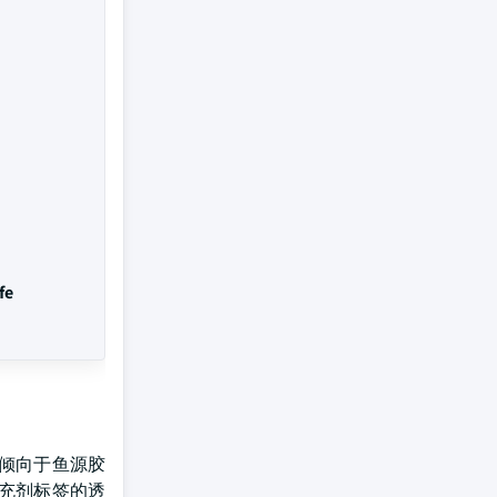
fe
倾向于鱼源胶
充剂标签的透