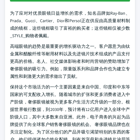
为了应对对优质眼镜日益增长的需求，知名品牌如Ray-Ban、
Prada、Gucci、Cartier、Dior和Persol正在供应由高质量材料制
成的镜框，这些镜框吸引了富裕的购买者；这些镜框仅被少数
_STYLE_购物者佩戴。
高端眼镜的趋势是最重要的增长驱动力之一。客户愿意为由钛
金属和醋酸纤维等耐用材料以及先进镜片技术组成的产品支付
更高的价格。名人、社交媒体影响者和时尚营销的赞助增加了
奢侈眼镜的吸引力。例如，限量版系列和品牌合作也为建立专
属性和刺激更大的需求做出了贡献。
保持这个市场活力的一个主要因素是来自中国、印度和中东等
国家的可支配收入增长。随着城市的扩张和更多消费者进入中
产阶级，奢侈眼镜被视为更多客户生活方式升级的一部分。根
据世界银行数据，到2030年，预计将有12亿用户进入全球中产
阶级人口，其中大多数来自亚洲。此外，电子商务的兴起为品
牌提供了向全球客户销售奢侈眼镜的机会。
奢侈眼镜品牌也在
关注定制化。为了区分他们的产品并吸引渴望特别的东西的客
户，他们提供诸如个性化配镜、刻有首字母和先进镜片涂层等