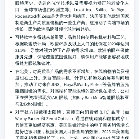
眼镜历史、先进的光学技术以及需要视力矫正的老龄化人
口，全球市场也由欧洲主导。Luxottica、Safilo、De Rigo、
Rodenstock和Zeiss是为意大利和德国、法国等其他欧洲国家
制造商生产高质量镜框的一些生产商。这推动了高端市场的
增长，因为欧洲品牌引领全球时尚趋势。
可持续性变得越来越重要，品牌转向使用有机材料和工艺。
根据欧盟统计局，欧盟65岁及以上人口的比例在2023年达到
21.1%，导致对视力矫正产品的需求增加。欧洲的眼科保健
服务先进，保险覆盖范围也很好，确保用户能够更容易地获
得处方眼镜和镜片。
在北美，对高质量产品的需求不断增加，在线购物的普及程
度也在上升。来自智能手机、计算机和游戏的屏幕时间增
加，推动了对来自JINS、Hoya和Warby Parker等品牌的蓝光
阻挡眼镜的需求。对高端和智能眼镜的需求也在增长，公司
正在投资增强现实(AR)眼镜（如Ray-Ban Meta智能眼镜和亚
马逊Echo眼镜）。
对于处方眼镜和太阳镜，直接面向消费者 (DTC) 品牌（如
Warby Parker 和 Zenni Optical）通过在线购物和虚拟试穿工
具使其更加经济实惠。美国眼镜行业中的电子商务销售增长
趋势也很明显，根据美国人口普查局的数据，2023 年美国电
子商务销售额增长了 8.1%。此外，VSP 和 EyeMed 等视力保