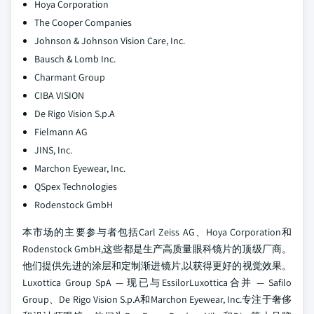
Hoya Corporation
The Cooper Companies
Johnson & Johnson Vision Care, Inc.
Bausch & Lomb Inc.
Charmant Group
CIBA VISION
De Rigo Vision S.p.A
Fielmann AG
JINS, Inc.
Marchon Eyewear, Inc.
QSpex Technologies
Rodenstock GmbH
本市场的主要参与者包括Carl Zeiss AG、Hoya Corporation和
Rodenstock GmbH,这些都是生产高质量眼科镜片的顶级厂商。
他们提供先进的涂层和定制渐进镜片,以获得更好的视觉效果。
Luxottica Group SpA — 现已与EssilorLuxottica合并 — Safilo
Group、De Rigo Vision S.p.A和Marchon Eyewear, Inc.专注于奢侈