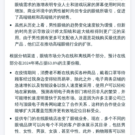
眼镜需求的激增表明专业人士和游戏玩家的屏幕使用时间在
增加。商业环境中的男性被时尚但专业的眼镜所吸引，促进
了高端镜框和高端镜片的销售。
虽然从历史上看，男性眼镜的趋势变化速度较为缓慢，但新
的时尚意识导致设计师太阳镜和超大镜框得到更广泛的采
用。由于男性拥有更多可支配收入并愿意花钱购买最优质的
产品，他们正在推动高端眼镜行业的扩张。
根据分销渠道，眼镜市场分为在线和离线两个部分。预计在线
部分在2024年将占据63.8%的主要份额。
在疫情期间，消费者不断在线购买各种商品，戴着口罩等待
顾客经过我身边变得轻而易举。除此之外，电子商务店铺的
急速增长以及智能设备以惊人速度被采用，使用户可以轻松
地在家购物。
预测表明电子商务部门将经历非凡的繁荣，并
可能增长速度明显快于其他市场。这是因为许多主要公司已
经与顶级电子商务网站建立了合作关系，这样的合作使企业
能够扩大其覆盖范围并更有效地定位目标受众。
提供专门的在线眼镜店改变了眼镜业务。现在，多个不同的
眼镜品牌可以向每个不同的客户群体展示其目录，包括男
性、女性、男孩、女孩，甚至中性。此外，购物顾客可以轻