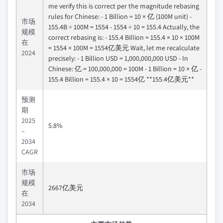
me verify this is correct per the magnitude rebasing
rules for Chinese: - 1 Billion = 10 × 亿 (100M unit) -
市场
155.4B ÷ 100M = 1554 - 1554 ÷ 10 = 155.4 Actually, the
规模
correct rebasing is: - 155.4 Billion = 155.4 × 10 × 100M
在
= 1554 × 100M = 1554亿美元 Wait, let me recalculate
2024
precisely: - 1 Billion USD = 1,000,000,000 USD - In
Chinese: 亿 = 100,000,000 = 100M - 1 Billion = 10 × 亿 -
155.4 Billion = 155.4 × 10 = 1554亿 **155.4亿美元**
预测
期
2025
5.8%
–
2034
CAGR
市场
规模
2667亿美元
在
2034