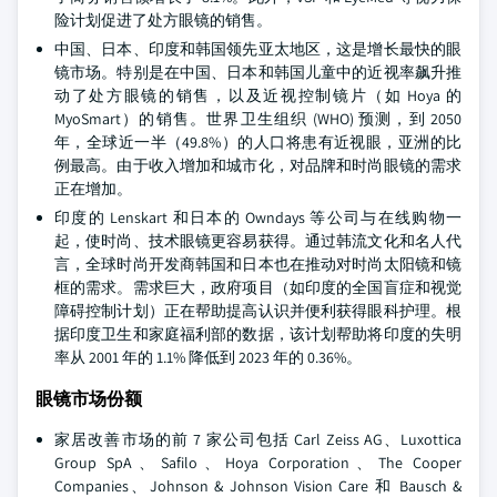
险计划促进了处方眼镜的销售。
中国、日本、印度和韩国领先亚太地区，这是增长最快的眼
镜市场。特别是在中国、日本和韩国儿童中的近视率飙升推
动了处方眼镜的销售，以及近视控制镜片（如 Hoya 的
MyoSmart）的销售。世界卫生组织 (WHO) 预测，到 2050
年，全球近一半（49.8%）的人口将患有近视眼，亚洲的比
例最高。由于收入增加和城市化，对品牌和时尚眼镜的需求
正在增加。
印度的 Lenskart 和日本的 Owndays 等公司与在线购物一
起，使时尚、技术眼镜更容易获得。通过韩流文化和名人代
言，全球时尚开发商韩国和日本也在推动对时尚太阳镜和镜
框的需求。需求巨大，政府项目（如印度的全国盲症和视觉
障碍控制计划）正在帮助提高认识并便利获得眼科护理。根
据印度卫生和家庭福利部的数据，该计划帮助将印度的失明
率从 2001 年的 1.1% 降低到 2023 年的 0.36%。
眼镜市场份额
家居改善市场的前 7 家公司包括 Carl Zeiss AG、Luxottica
Group SpA、Safilo、Hoya Corporation、The Cooper
Companies、Johnson & Johnson Vision Care 和 Bausch &