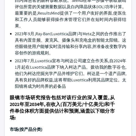
白内障患者的眼科诊断系统。SeeNa在单一步骤中获取眼睛
评估所需的关键测量数据以及白内障晶状体(IOL)功率计算。
最重要的是,ResultsMind提供了一个用户友好的界面,使医生
和工作人员能够获得操作来管理它们并在短时间内获得结
果。
2023年9月,Ray-Ban(Luxottica品牌)与Meta之间的合作推出了
具有内置音频、麦克风、摄像头和充电盒的智能太阳镜。这
些眼镜使用户能够实时流传输和分享内容,并准备改变数字内
容创作的游戏规则。
2023年7月,Luxottica宣布与柯达公司建立合作关系,自2024年
1月起在Luxottica品牌下纳入柯达产品。拨动我的数字谷仓,
他们为柯达挖掘光学产品并维护它们。柯达是一个遗产品牌,
具有良好的品牌权益,这将帮助Luxottica利用其品牌定位。太
阳镜将成为时尚界的必备品
眼镜市场研究报告包括对该行业的深入覆盖,从
2021年至2034年,在收入(百万美元/十亿美元)和千
件单位体积方面提供估计和预测,涵盖以下细分市
场:
市场(按产品分类)