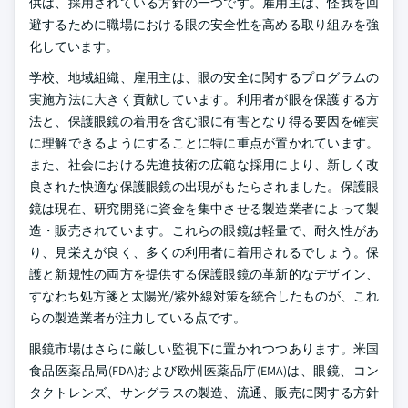
供は、採用されている方針の一つです。雇用主は、怪我を回
避するために職場における眼の安全性を高める取り組みを強
化しています。
学校、地域組織、雇用主は、眼の安全に関するプログラムの
実施方法に大きく貢献しています。利用者が眼を保護する方
法と、保護眼鏡の着用を含む眼に有害となり得る要因を確実
に理解できるようにすることに特に重点が置かれています。
また、社会における先進技術の広範な採用により、新しく改
良された快適な保護眼鏡の出現がもたらされました。保護眼
鏡は現在、研究開発に資金を集中させる製造業者によって製
造・販売されています。これらの眼鏡は軽量で、耐久性があ
り、見栄えが良く、多くの利用者に着用されるでしょう。保
護と新規性の両方を提供する保護眼鏡の革新的なデザイン、
すなわち処方箋と太陽光/紫外線対策を統合したものが、これ
らの製造業者が注力している点です。
眼鏡市場はさらに厳しい監視下に置かれつつあります。米国
食品医薬品局(FDA)および欧州医薬品庁(EMA)は、眼鏡、コン
タクトレンズ、サングラスの製造、流通、販売に関する方針