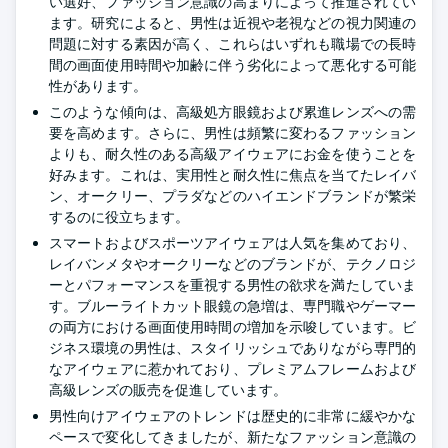
い選好、ファッション意識の高まりによって推進されてい
ます。研究によると、男性は近視や老視などの視力関連の
問題に対する素因が高く、これらはいずれも職場での長時
間の画面使用時間や加齢に伴う劣化によって悪化する可能
性があります。
このような傾向は、高級処方眼鏡および累進レンズへの需
要を高めます。さらに、男性は頻繁に変わるファッション
よりも、耐久性のある高級アイウェアにお金を使うことを
好みます。これは、実用性と耐久性に焦点を当てたレイバ
ン、オークリー、プラダなどのハイエンドブランドが繁栄
するのに役立ちます。
スマートおよびスポーツアイウェアは人気を集めており、
レイバンメタやオークリーなどのブランドが、テクノロジ
ーとパフォーマンスを重視する男性の欲求を満たしていま
す。ブルーライトカット眼鏡の急増は、専門職やゲーマー
の両方における画面使用時間の増加を示唆しています。ビ
ジネス環境の男性は、スタイリッシュでありながら専門的
なアイウェアに惹かれており、プレミアムフレームおよび
高級レンズの販売を促進しています。
男性向けアイウェアのトレンドは歴史的に非常に緩やかな
ペースで変化してきましたが、新たなファッション意識の