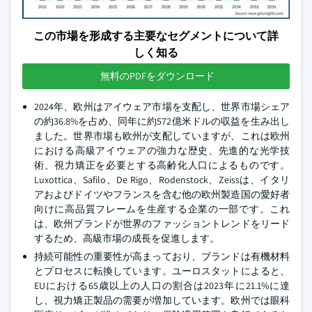
この市場を形成する主要なセグメントについて詳
しく知る
無料のPDFをダウンロード
2024年、欧州はアイウェア市場を支配し、世界市場シェア
の約36.8%を占め、同年に約572億米ドルの収益を生み出し
ました。世界市場も欧州が支配していますが、これは欧州
における高級アイウェアの強力な歴史、先進的な光学技
術、視力矯正を必要とする高齢化人口によるものです。
Luxottica、Safilo、De Rigo、Rodenstock、Zeissは、イタリ
アおよびドイツやフランスを含む他の欧州製造国の愛好者
向けに高品質フレームを生産する企業の一部です。これ
は、欧州ブランドが世界のファッショントレンドをリード
するため、高級市場の成長を促進します。
持続可能性の重要性が高まっており、ブランドは有機材料
とプロセスに転換しています。ユーロスタットによると、
EUにおける65歳以上の人口の割合は2023年に21.1%に達
し、視力矯正製品の需要が増加しています。欧州では眼科