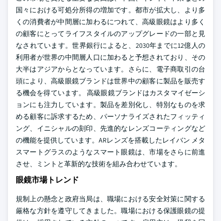
国々における可処分所得の増加です。都市が拡大し、より多
くの消費者が中間層に加わるにつれて、高級眼鏡はより多く
の顧客にとってライフスタイルのアップグレードの一部と見
なされています。世界銀行によると、2030年までに12億人の
利用者が世界の中間層人口に加わると予想されており、その
大半はアジアからとなっています。さらに、電子商取引の台
頭により、高級眼鏡ブランドは世界中の顧客に製品を販売す
る機会を得ています。
高級眼鏡ブランドはカスタマイゼーシ
ョンにも注力しています。製品を差別化し、特別なものを求
める顧客に訴求するため、パーソナライズされたフィッティ
ング、イニシャルの刻印、先進的なレンズコーティングなど
の機能を提供しています。ARレンズを搭載したレイバン メタ
スマートグラスのようなスマート眼鏡は、市場をさらに前進
させ、ミントと革新的な技術を組み合わせています。
眼鏡市場トレンド
規制上の懸念と政府当局は、職場における安全対策に関する
厳格な方針を遵守してきました。職場における保護眼鏡の提