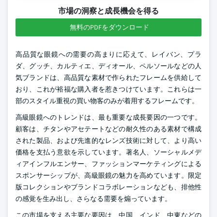
市場の洞察と成長機会を得る
無料のPDFをダウンロード
高品質な眼鏡への需要の高まりに応えて、レイバン、プラ
ダ、グッチ、カルティエ、ディオール、ペルソールなどの人
気ブランドは、高品質な素材で作られたフレームを供給して
おり、これが裕福な購入者を惹きつけています。これらは一
部のスタイル重視の買い物客のみが着用するフレームです。
高級眼鏡へのトレンドは、最も重要な成長要因の一つです。
顧客は、チタンやアセテートなどの耐久性のある素材で構成
された製品、および先進的なレンズ技術に対して、より高い
価格を支払う意欲を示しています。著名人、ソーシャルメデ
ィアインフルエンサー、ファッションマーケティングによる
スポンサーシップが、高級眼鏡の魅力を高めています。限定
版コレクションやブランドコラボレーションなども、排他性
の感覚を生み出し、さらなる需要を煽っています。
この市場を支える主要な要因は、中国、インド、中東などの