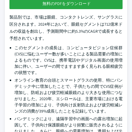
無料のPDFをダウンロード
製品別では、市場は眼鏡、コンタクトレンズ、サングラスに
区分されます。2024年において、眼鏡セグメントは712億米ド
ルの収益を創出し、予測期間中に約5.3%のCAGRで成長すると
予想されています。
このセグメントの成長は、コンピュータビジョン症候群
(CVS)に悩むユーザー数が多いことによる製品需要の増加に
よるものです。CVSは、携帯電話やデジタル画面の使用増
加に伴い、ユーザーの間でますます多く見られる眼精疲労
の状態です。
オンライン教育の台頭とスマートグラスの使用、特にパン
デミック中に増加したことで、子供たちの間でCVS症例が
増加し、防眩および疲労軽減眼鏡のより大きな使用につな
がりました。2020年、エシロールは、主要市場における電
子学習の増加により、子供向け反射防止および疲労軽減レ
ンズの消費が39%成長したことを記録しています。
パンデミックにより、遠隔学習中の画面への露出増加に起
因して、子供向け保護眼鏡がより頻繁に販売されるように
なりました。さらに、眼鏡への需要増加は、透明およびテ