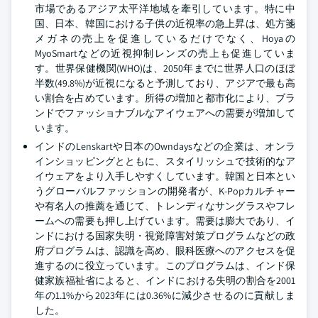
市場であるアジア太平洋地域を牽引しています。特に中
国、日本、韓国における子供の近視率の急上昇は、処方箋
メガネの売上を促進しているだけでなく、Hoyaの
MyoSmartなどの近視抑制レンズの売上も促進していま
す。世界保健機関(WHO)は、2050年までに世界人口のほぼ
半数(49.8%)が近視になると予測しており、アジアで最も高
い割合を占めています。所得の増加と都市化により、ブラ
ンドでファッショナブルなアイウェアへの需要が増加して
います。
インドのLenskartや日本のOwndaysなどの企業は、オンラ
インショッピングとともに、スタイリッシュで技術的なア
イウェアをより入手しやすくしています。韓国と日本とい
うグローバルファッションの開発者が、K-Popカルチャー
や有名人の推薦を通じて、トレンディなサングラスやフレ
ームへの需要も押し上げています。需要は膨大であり、イ
ンドにおける国家失明・視覚障害対策プログラムなどの政
府プログラムは、認識を高め、眼科医療へのアクセスを促
進するのに役立っています。このプログラムは、インド保
健家族福祉省によると、インドにおける失明の割合を2001
年の1.1%から2023年には0.36%に減少させるのに貢献しま
した。