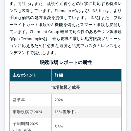
す。同社らはまた、乱視や近視などの症状に対応する特殊レ
ンズも製造しています。Fielmann AGおよびJINS, Inc.は、より
手頃な価格の処方眼鏡を提供しています。JINSはまた、ブル
ーライトカット眼鏡やAI機能を備えたスマート眼鏡も展開し
ています。Charmant Group:軽量で耐久性のあるチタン製眼鏡
QSpex Technologiesは、最も要求の厳しい処方眼鏡ソリューシ
ョンに応えるために必要な速度と品質でカスタムレンズをオ
ンデマンドで提供します。
眼鏡市場 レポートの属性
主なポイント
詳細
市場規模と成長
基準年
2024
市場規模で 2024
1554億米ドル
予測期間 2025 –
5.8%
2034 CAGR