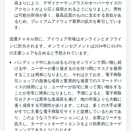
高まりにより、デザイナーサングラスやオーバーサイズの
アクセントがより広く採用されるようになりました。男性
は可処分所得が多く、最高品質のものに支出する意欲があ
るため、プレミアムアイウェア業界の拡大を牽引していま
す。
流通チャネル別に、アイウェア市場はオンラインとオフライ
ンに区分されます。オンラインセグメントは2024年に63.8%
の主要シェアを占めると予想されています。
パンデミック中にあらゆるものをオンラインで買い物し続
ける中、ユーザーが通り過ぎるのを待つ間にマスクを着用
することは簡単になりました。それはさておき、電子商取
引ショップの急激な成長と驚異的な速度でのスマートデバ
イスの採用により、ユーザーが自宅に座って買い物をする
ことが非常に簡単になりました。
予測によると、電子商取
引セクターは異常な急成長を遂げ、他の市場よりも大幅に
速く成長する可能性があります。これは、多くの大手企業
がすでに主要な電子商取引サイトと提携しているためであ
り、このようなコラボレーションにより、企業はリーチを
拡大し、ターゲットオーディエンスをより効果的にターゲ
ティングできるようになります。