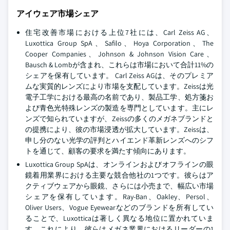
アイウェア市場シェア
住宅改善市場における上位7社には、Carl Zeiss AG、
Luxottica Group SpA、Safilo、Hoya Corporation、The
Cooper Companies、Johnson & Johnson Vision Care、
Bausch & Lombが含まれ、これらは市場において合計11%の
シェアを保有しています。
Carl Zeiss AGは、そのプレミア
ムな実質的レンズにより市場を支配しています。Zeissは光
電子工学における最高の名前であり、製品工学、処方箋お
よび青色光特殊レンズの製造を専門としています。主にレ
ンズで知られていますが、Zeissの多くのメガネブランドと
の提携により、彼の市場浸透が拡大しています。Zeissは、
申し分のない光学の評判とハイエンド革新レンズへのシフ
トを通じて、顧客の要求を満たす傾向にあります。
Luxottica Group SpAは、オンラインおよびオフラインの眼
鏡着用業界における主要な競合他社の1つです。彼らはア
クティブウェアから眼鏡、さらには小売まで、幅広い市場
シェアを保有しています。Ray-Ban、Oakley、Persol、
Oliver Users、Vogue Eyewearなどのブランドを所有してい
ることで、Luxotticaは著しく異なる地位に置かれていま
す。これにより、彼らはメガネ業界におけるリーダーの1