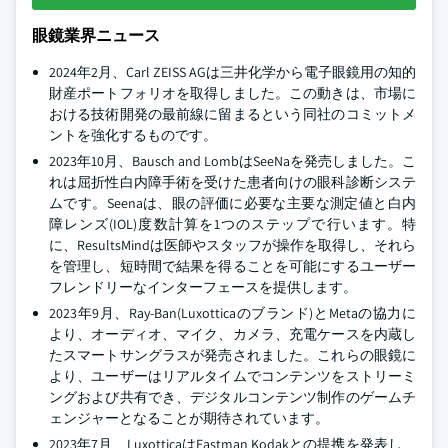
眼鏡業界ニュース
2024年2月、Carl ZEISS AGは三井化学から電子眼鏡用の知的
財産ポートフォリオを取得しました。この動きは、市場に
おける技術開発の最前線に留まるという同社のコミットメ
ントを強化するものです。
2023年10月、Bausch and LombはSeeNaを発売しました。こ
れは屈折性白内障手術を受けた患者向けの眼科診断システ
ムです。Seenaは、眼の評価に必要な主要な測定値と白内
障レンズ(IOL)度数計算を1つのステップで行います。特
に、ResultsMindは医師やスタッフが操作を取得し、それら
を管理し、短時間で結果を得ることを可能にするユーザー
フレンドリーなインターフェースを提供します。
2023年9月、Ray-Ban(Luxotticaのブランド)とMetaの協力に
より、オーディオ、マイク、カメラ、充電ケースを内蔵し
たスマートサングラスが発売されました。これらの眼鏡に
より、ユーザーはリアルタイムでコンテンツをストリーミ
ングおよび共有でき、デジタルコンテンツ制作のゲームチ
ェンジャーとなることが期待されています。
2023年7月、LuxotticaはEastman Kodakとの提携を発表し、