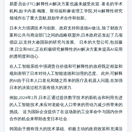
易委员会(FTC),解释性AI解决方案也越来越受欢迎. 著名的学术
机构,如卡内基·梅隆、斯坦福和麻省理工学院,对AI解释性研究
领域作出了重大贡献,鼓励学术合作和创新。
日本大力强调技术与创新、政府支持和道德AI做法, 除了财政方
案和公共与商业部门之间的战略联盟外,日本政府还发起了几项
倡议,以支持大赦国际的研究与发展。 日本的大型公司,包括藤
津,日立和NEC,正在积极研究解释性的AI解决方案来提高AI应用
的透明度和信心.
在人工智能系统中强调责任价值和可解释性的政府既定框架和
规则表明了日本对待人工智能道德和治理的态度。 此外,可解释
的AI由于日本人口老化和随之而来的医疗及机器人问题,在加强
日本的决策过程方面有很大的潜力.
例如,2024年2月,日本正通过提供数字技术的新机会和利用先进
的人工智能技术,来应对老龄化人口带来的劳动力减少所带来的
挑战。 这为国际企业提供了在这场新的工业革命中与国内伙伴
合作的机会来帮助改变日本社会.
韩国由于拥有强大的技术基础、积极主动的政府政策和充满活