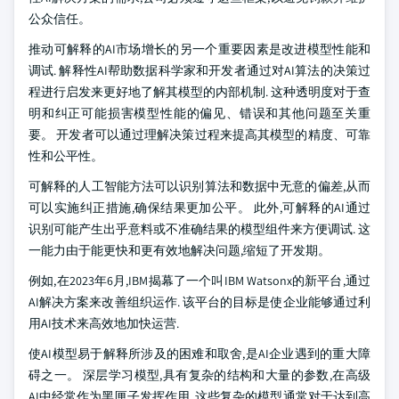
公众信任。
推动可解释的AI市场增长的另一个重要因素是改进模型性能和
调试. 解释性AI帮助数据科学家和开发者通过对AI算法的决策过
程进行启发来更好地了解其模型的内部机制. 这种透明度对于查
明和纠正可能损害模型性能的偏见、错误和其他问题至关重
要。 开发者可以通过理解决策过程来提高其模型的精度、可靠
性和公平性。
可解释的人工智能方法可以识别算法和数据中无意的偏差,从而
可以实施纠正措施,确保结果更加公平。 此外,可解释的AI通过
识别可能产生出乎意料或不准确结果的模型组件来方便调试. 这
一能力由于能更快和更有效地解决问题,缩短了开发期。
例如,在2023年6月,IBM揭幕了一个叫IBM Watsonx的新平台,通过
AI解决方案来改善组织运作. 该平台的目标是使企业能够通过利
用AI技术来高效地加快运营.
使AI模型易于解释所涉及的困难和取舍,是AI企业遇到的重大障
碍之一。 深层学习模型,具有复杂的结构和大量的参数,在高级
AI中经常作为黑匣子发挥作用. 这些复杂的模型通常对于达到高