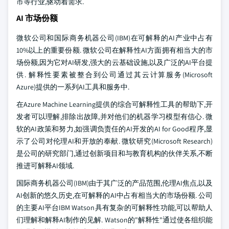
市等行业,驱动着需求.
AI 市场份额
微软公司和国际商务机器公司(IBM)在可解释的AI产业中占有
10%以上的重要份额. 微软公司在解释性AI方面拥有相当大的市
场份额,因为它对AI研发,强大的云基础设施,以及广泛的AI平台提
供. 解释性要素被整合到公司通过其云计算服务(Microsoft
Azure)提供的一系列AI工具和服务中.
在Azure Machine Learning提供的综合可解释性工具的帮助下,开
发者可以理解,排除出故障,并对他们的机器学习模型有信心. 微
软的AI政策和努力,如强调负责任的AI开发的AI for Good程序,显
示了公司对伦理AI和开放的奉献. 微软研究(Microsoft Research)
是公司的研究部门,通过创新项目和与教育机构的伙伴关系,不断
推进可解释AI领域.
国际商务机器公司(IBM)由于其广泛的产品范围,伦理AI焦点,以及
AI创新的悠久历史,在可解释的AI中占有相当大的市场份额. 公司
的主要AI平台IBM Watson具有复杂的可解释性功能,可以帮助人
们理解和解释AI制作的见解. Watson的"解释性"通过使各组织能