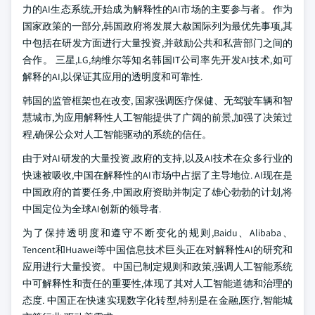
力的AI生态系统,开始成为解释性的AI市场的主要参与者。 作为
国家政策的一部分,韩国政府将发展大赦国际列为最优先事项,其
中包括在研发方面进行大量投资,并鼓励公共和私营部门之间的
合作。 三星,LG,纳维尔等知名韩国IT公司率先开发AI技术,如可
解释的AI,以保证其应用的透明度和可靠性.
韩国的监管框架也在改变, 国家强调医疗保健、无驾驶车辆和智
慧城市,为应用解释性人工智能提供了广阔的前景,加强了决策过
程,确保公众对人工智能驱动的系统的信任。
由于对AI研发的大量投资,政府的支持,以及AI技术在众多行业的
快速被吸收,中国在解释性的AI市场中占据了主导地位. AI现在是
中国政府的首要任务,中国政府资助并制定了雄心勃勃的计划,将
中国定位为全球AI创新的领导者.
为了保持透明度和遵守不断变化的规则,Baidu、Alibaba、
Tencent和Huawei等中国信息技术巨头正在对解释性AI的研究和
应用进行大量投资。 中国已制定规则和政策,强调人工智能系统
中可解释性和责任的重要性,体现了其对人工智能道德和治理的
态度. 中国正在快速实现数字化转型,特别是在金融,医疗,智能城