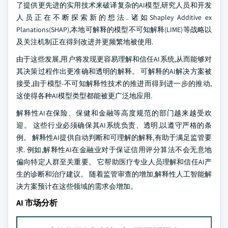
了提供更先进的实用技术来破译复杂的AI模型,研究人员和开发
人员正在不断探索新的想法. 诸如Shapley Additive ex
Planations(SHAP),本地可解释的模型不可知解释(LIME)等战略以
及关注机制正在得到改进并更频繁地被使用.
由于这些发展,用户将发现更容易理解和信任AI系统,从而能够对
其决策过程作出更准确和透明的解释。 可解释的AI解决方案被
接受,由于模型-不可知解释性技术的推进而得到进一步的推动,
这使得各种AI模型类型都能被更广泛地应用.
解释性AI在保险、保健和金融等高度规范的部门越来越受欢
迎。 这些行业必须确保其AI系统负责、透明,以遵守严格的条
例。 解释性AI提供自动判断和可理解的解释,有助于满足监管要
求. 例如,解释性AI在金融业对于保证信用评分算法不会无意地
偏向特定人群至关重要。 它帮助医疗专业人员理解和信任AI产
生的诊断和治疗建议。 随着监管审查的增加,解释性人工智能解
决方案预计在这些领域的需求会增加。
AI 市场分析