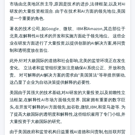
市场由北美地区所主导,原因是技术的进步,法律框架,以及对AI
研发的大量投资相混合. 由于在技术和AI方面的领先地位,美国
是一个重要的角色.
著名的技术公司,如Google、微软、IBM和Amazon,其总部位于
北美,在解释性AI技术的开发和实施方面处于领先地位。 这些企
业在研发方面进行了大量投资,以提供创新的AI解决方案,将问责
制和透明度放在首位.
此外,针对大赦国际的道德和社会影响,北美的监管环境正在发生
变化。 立法者和监管组织更加注意确保AI系统公正、开放和负
责。 对可解释的AI解决方案的需求由"美国算法"等举措所驱动,
这凸显了企业为自动决策提供解释的必要性.
美国由于其强大的技术基础,对AI研发的大量投资,以及前瞻性立
法框架,在解释性AI市场方面领先世界. 国家拥有重要的数字巨
头,在开发可解释的AI方面领先,如谷歌,微软,IBM,和亚马逊等. 为
了提高大赦国际的透明度和解释性,这些组织雇用了专门小组,并
大量投资于大赦国际的研究。
由于美国政府和监管机构日益重视AI道德和问责制,包括联邦贸