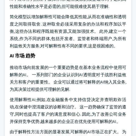
性能和准确性水平是必需的,但可能很难使其易于理解.
简化模型以增加解释性可能会降低其性能,从而在准确性和透明
度之间取得取舍. 这种取舍必须采用复杂的办法和程序加以平
衡,这些办法和程序既能有资源,又能加强技术。 此外,建立一个
系统,作为不同的群体,包括开发者、监管者和终端用户,为所有
利益攸关方服务,对可解释性有不同的要求,这是很困难的。
AI 市场 趋势
推动市场向前发展的一个重要趋势是在基本业务流程中使用可
解释的AI。 一系列部门的企业认识到AI透明度对于战胜利益攸
关方和客户的重要性。 企业可以通过将可解释的AI纳入其业务,
为其决策过程提供可理解的见解.
使用解释性AI;例如,在金融服务中支持信贷决定并查明欺诈活
动,在保健中澄清建议的诊断和治疗。 这一趋势确保了监管的遵
守,同时也提高了客户的满意度和信心. 因此,为了改善公司业务
并保持竞争优势,越来越多的企业正在优先使用可解释的AI。
由于解释性方法方面的显著发展,可解释的AI市场正在扩大。 为