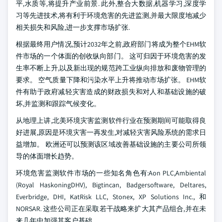
平,水质等,将提升产业前景. 此外,整合大数据,机器学习,深度学
习等先进技术,将有利于环境危害的先进监测,并最大限度地减少
相关损失和风险,进一步支撑市场扩张.
根据最终用户情况,预计2032年之前,政府部门将成为整个EHM软
件市场的一个体面的创收纵向部门。 这可归因于环境危害的发
生率不断上升,以及新出现的规范跨工业纵向排放和废物管理的
要求。 空气质量下降和污染水平上升将推动市场扩张。 EHM软
件有助于政府减轻灾害造成的财政损失和对人和基础设施的破
坏,并监测和跟踪气候变化。
从地理上讲,北美环境灾害监测软件行业在预测期间可能取得良
好进展,原因是环境灾害一再发生,对减轻灾害风险系统的需求日
益增加。 欧洲还可以预测该区域改善基础设施的主要公司所领
导的体面增长趋势。
环境危害监测软件市场的一些知名角色有:Aon PLC,Ambiental
(Royal HaskoningDHV), Bigtincan, Badgersoftware, Deltares,
Everbridge, DHI, KatRisk LLC, Stonex, XP Solutions Inc., 和
NORSAR. 这些公司正在采取若干战略来扩大其产品组合,并在未
来几年中加强其客户基础。