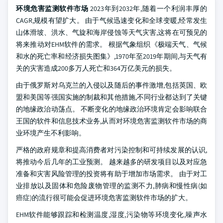
环境危害监测软件市场
2023年到2032年,随着一个利润丰厚的
CAGR,规模有望扩大。 由于气候迅速变化和全球变暖,经常发生
山体滑坡、洪水、气旋和海岸侵蚀等天气灾害,这将在可预见的
将来推动对EHM软件的需求。 根据气象组织《极端天气、气候
和水的死亡率和经济损失图集》,1970年至2019年期间,与天气有
关的灾害造成200多万人死亡和364万亿美元的损失。
由于俄罗斯对乌克兰的入侵以及随后的事件激增,包括英国、欧
盟和美国等强国实施的制裁和其他措施,不同行业都达到了关键
的地缘政治动荡点。 不断变化的地缘政治环境肯定会影响联合
王国的软件和信息技术业务,从而对环境危害监测软件市场的商
业环境产生不利影响。
严格的政府规章和提高消费者对污染控制和可持续发展的认识,
将推动今后几年的工业预测。 越来越多的研发项目以及对应急
准备和灾害风险管理的投资将有助于增加市场需求。 由于对工
业排放以及固体和危险废物管理的监测不力,肺病和慢性病(如
癌症)的流行很可能会促进环境危害监测软件市场的扩大。
EHM软件能够跟踪和检测温度,湿度,污染物等环境变化,噪声水