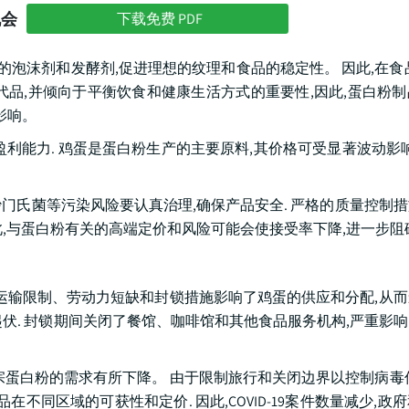
机会
下载免费 PDF
的泡沫剂和发酵剂,促进理想的纹理和食品的稳定性。 因此,在食
代品,并倾向于平衡饮食和健康生活方式的重要性,因此,蛋白粉
影响。
利能力. 鸡蛋是蛋白粉生产的主要原料,其价格可受显著波动影响
沙门氏菌等污染风险要认真治理,确保产品安全. 严格的质量控制
,与蛋白粉有关的高端定价和风险可能会使接受率下降,进一步阻
 运输限制、劳动力短缺和封锁措施影响了鸡蛋的供应和分配,从
伏. 封锁期间关闭了餐馆、咖啡馆和其他食品服务机构,严重影
宗蛋白粉的需求有所下降。 由于限制旅行和关闭边界以控制病毒
不同区域的可获性和定价. 因此,COVID-19案件数量减少,政