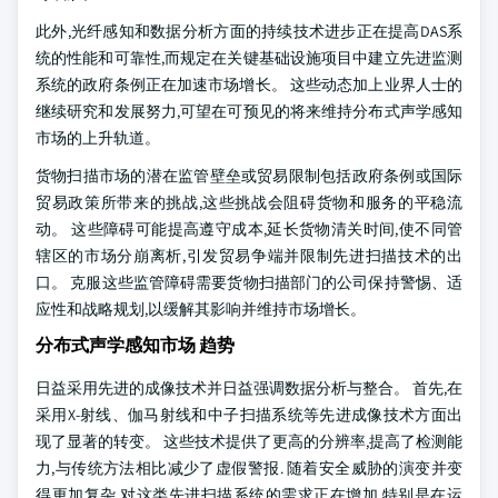
此外,光纤感知和数据分析方面的持续技术进步正在提高DAS系
统的性能和可靠性,而规定在关键基础设施项目中建立先进监测
系统的政府条例正在加速市场增长。 这些动态加上业界人士的
继续研究和发展努力,可望在可预见的将来维持分布式声学感知
市场的上升轨道。
货物扫描市场的潜在监管壁垒或贸易限制包括政府条例或国际
贸易政策所带来的挑战,这些挑战会阻碍货物和服务的平稳流
动。 这些障碍可能提高遵守成本,延长货物清关时间,使不同管
辖区的市场分崩离析,引发贸易争端并限制先进扫描技术的出
口。 克服这些监管障碍需要货物扫描部门的公司保持警惕、适
应性和战略规划,以缓解其影响并维持市场增长。
分布式声学感知市场 趋势
日益采用先进的成像技术并日益强调数据分析与整合。 首先,在
采用X-射线、伽马射线和中子扫描系统等先进成像技术方面出
现了显著的转变。 这些技术提供了更高的分辨率,提高了检测能
力,与传统方法相比减少了虚假警报. 随着安全威胁的演变并变
得更加复杂,对这类先进扫描系统的需求正在增加,特别是在运