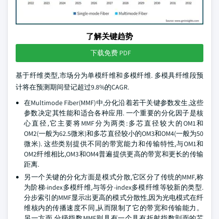
了解关键趋势
下载免费 PDF
基于纤维类型,市场分为单模纤维和多模纤维. 多模具纤维段预
计将在预测期间登记超过9.8%的CAGR.
在Multimode Fiber(MMF)中,分化沿着若干关键参数发生,这些
参数决定其性能和适合各种应用. 一个重要的分化因子是核
心直径,它主要将MMF分为两类:多芯直径较大的OM1和
OM2(一般为62.5微米)和多芯直径较小的OM3和OM4(一般为50
微米). 这些类别提供不同的带宽能力和传输特性,与OM1和
OM2纤维相比,OM3和OM4普遍提供更高的带宽和更长的传输
距离.
另一个关键的分化方面是模式分散,它区分了传统的MMF,称
为阶梯-index多模纤维,与等分-index多模纤维等较新的类型.
分步索引的MMF显示出更高的模式分散性,因为光电模式在纤
维核内的传播速度不同,从而限制了它的带宽和传输能力。
另一方面,分级指数MMF则具有一个具有折射指数剖面的芯