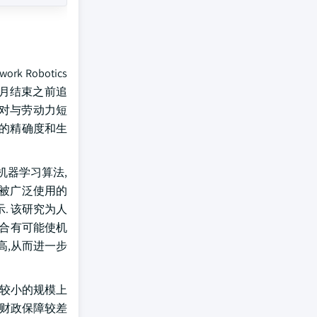
 Robotics
于9月结束之前追
应对与劳动力短
门的精确度和生
机器学习算法,
这个被广泛使用的
. 该研究为人
整合有可能使机
高,从而进一步
在较小的规模上
或财政保障较差