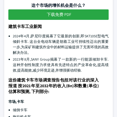
这个市场的增长机会是什么？
下载免费 PDF
建筑卡车工业新闻
2024年4月,萨尼印度揭幕了它最新的创新,即SKT105E型电气
倾斜卡车. 这台全电动车辆是朝着工业可持续性迈出的重要
一步,为采矿和建筑作业中的材料运输提供了无害环境的高效
解决办法。
2023年8月,SANY Group揭幕了一款新的一行能源倾卸卡车.
这种开创性制度力求使具有先进特点的产业革命化,提高绩
效,提高能效,减少环境足迹,并增强驱动经验.
这份建筑卡车市场调查报告包括对该行业的深入
报道 按2021年至2032年的收入(Bn)和数量(单位)
估算和预测, 下列部分:
市场,卡车
倾倒卡车
拖拉机卡车