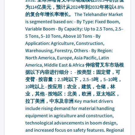
为114亿美元，预计从2024年到2032年将以4.8%
的复合年增长率增长。 The Telehandler Market
is segmented based on: - By Type: Fixed Boom,
Variable Boom - By Capacity: Up to 2.5 Tons, 2.5–
5 Tons, 5–10 Tons, Above 10 Tons - By
Application: Agriculture, Construction,
Warehousing, Forestry, Others - By Region:
North America, Europe, Asia Pacific, Latin
America, Middle East & Africa 伸缩臂叉车市场根
据以下内容进行细分： - 按类型：固定臂，可
变臂 - 按容量：2.5吨以下，2.5–5吨，5–10吨，
10吨以上 - 按应用：农业，建筑，仓储，林
业，其他 - 按地区：北美，欧洲，亚太地区，
拉丁美洲，中东及非洲 Key market drivers
include rising demand for material handling
equipment in agriculture and construction,
technological advancements in boom design,
and increased focus on safety features. Regional