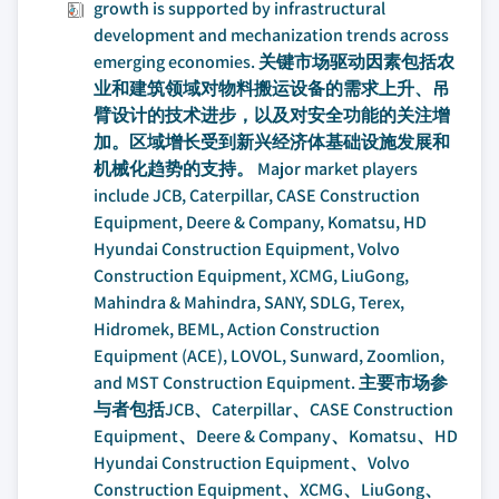
growth is supported by infrastructural
development and mechanization trends across
emerging economies. 关键市场驱动因素包括农
业和建筑领域对物料搬运设备的需求上升、吊
臂设计的技术进步，以及对安全功能的关注增
加。区域增长受到新兴经济体基础设施发展和
机械化趋势的支持。 Major market players
include JCB, Caterpillar, CASE Construction
Equipment, Deere & Company, Komatsu, HD
Hyundai Construction Equipment, Volvo
Construction Equipment, XCMG, LiuGong,
Mahindra & Mahindra, SANY, SDLG, Terex,
Hidromek, BEML, Action Construction
Equipment (ACE), LOVOL, Sunward, Zoomlion,
and MST Construction Equipment. 主要市场参
与者包括JCB、Caterpillar、CASE Construction
Equipment、Deere & Company、Komatsu、HD
Hyundai Construction Equipment、Volvo
Construction Equipment、XCMG、LiuGong、