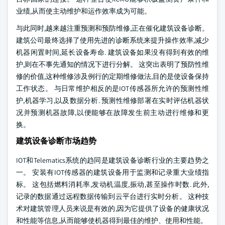
业绩,从而使主动维护和运作效率成为可能。
与此同时,越来越注重预测和预防维修,正在催化建筑设备诊断。
建筑公司最终选择了使用先进的诊断系统来提升操作效率,减少
机器闲置时间,延长设备寿命. 建筑设备如果没有得到有效的维
护,则在不事先通知的情况下进行分解。 这突出表明了预防性维
修的价值,这种维修涉及例行的定期维修做法,目的是使设备保持
工作状态。 与日常维护相反的是IOT传感器所允许的预测性维
护,机器学习,以及数据分析. 预测性维修部署在实时评估机器状
况并预测机器故障,以便能够在故障发生前主动进行维修和更
换。
建筑设备诊断市场趋势
IOT和Telematics系统的趋同是建筑设备诊断行业的主要趋势之
一。 安装有IOT传感器的建筑设备用于监测和记录重大业绩指
标。 这包括燃料消耗率,发动机温度,振动,甚至操作时数. 此外,
记录的数据通过远程数据传输到云平台进行实时分析。 这种技
术对建筑管理人员来说是有效的,因为它提供了设备的健康状况
和性能等信息,从而能够使机器得到最佳的维护、使用和性能。