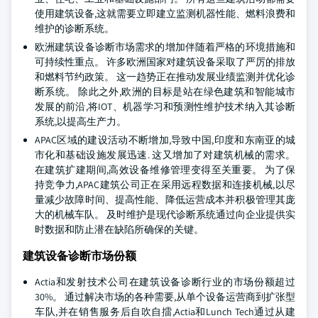
使用建筑设备,这就需要立即建立监测机器性能、燃料浪费和
维护的诊断系统。
欧洲建筑设备诊断市场需求的增加伴随着严格的环境措施和
可持续性重点。 许多欧洲国家对建筑设备采取了严厉的排放
和燃料节约政策。 这一趋势正在推动发展业绩监测并优化诊
断系统。 除此之外,欧洲的目标是站在绿色建筑和智能城市
发展的前沿,将IOT、机器学习和预测性维护技术纳入其诊断
系统,以提高生产力。
APAC区域的建设活动不断增加,导致中国,印度和东南亚的城
市化和基础设施发展迅速. 这又增加了对建筑机械的需求。
在建筑扩建期间,高效设备维修管理变得至关重要。 为了保
持竞争力,APAC建筑公司正在采用远程数据和连接机械,以尽
量减少故障时间、提高性能、降低运营成本并积极管理其庞
大的机械车队。 及时维护是现代诊断系统通过向企业提供实
时数据和防止潜在缺陷所确保的关键。
建筑设备诊断市场份额
Actia和发射技术公司在建筑设备诊断行业的市场份额超过
30%。 通过解决市场的各种需要,从单个设备运营商到扩张型
车队,并在销售服务后自吹自擂,Actia和Lunch Tech通过从建