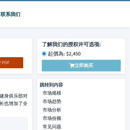
联系我们
了解我们的授权许可选项:
起價為: $2,450
PDF
立即购买
跳转到内容
市场规模
体育健身俱乐部对
市场趋势
增长也增加了全
市场分析
市场份额
常见问题