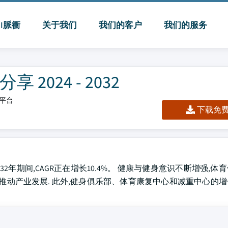
MI脈衝
关于我们
我们的客户
我们的服务
024 - 2032
/平台
下载免费 
至2032年期间,CAGR正在增长10.4%。 健康与健身意识不断增强,
推动产业发展. 此外,健身俱乐部、体育康复中心和减重中心的