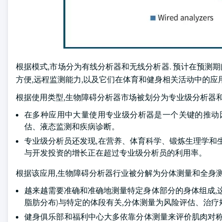
根据模式,市场分为有线分析器和无线分析器. 预计在预测期
方便,远程监测能力,以及它们在体育和健身相关活动中的应
根据使用类型,生物障碍分析器市场被划分为专业级分析器和消费
在多种应用中大量使用专业级分析器是一个关键的推动
估、液态监测和疾病诊断。
专业级分析员还发现,在营养、体育科学、锻炼生理学和
与开发投资的增长正在超过专业级分析员的利用率。
根据该应用,生物障碍分析器行业被分解为分体测量和全身测量.
越来越需要准确和准确地测量特定身体部分的身体组成,
脂肪分布)与特定的体段有关,分体测量为风险评估、治
健身俱乐部和福利中心大多依靠分体测量来评价肌肉对称