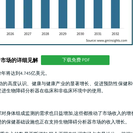
分市场的详细见解
下载免费 PDF
年将达到4.745亿美元。
活动的高度认识、健康与健康产业的显著增长、促进预防性保健和
促进生物障碍分析器在临床和非临床环境中的使用。
部对身体组成监测的需求也日益增加,这些都推动了市场收入的增
进的保健基础设施也正在支持生物障碍分析器市场的收入增长。