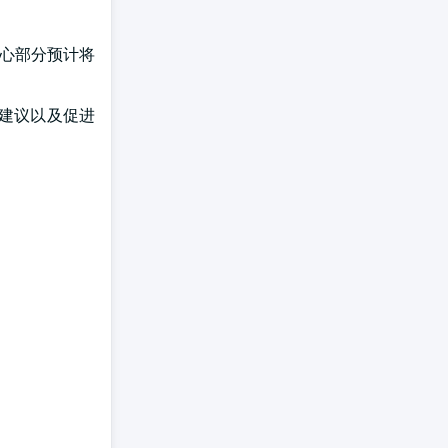
中心部分预计将
建议以及促进