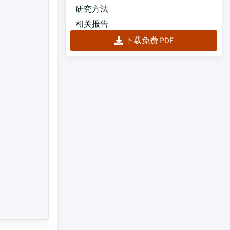
研究方法
相关报告
下载免费 PDF