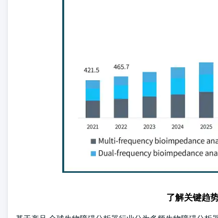
了解关键趋