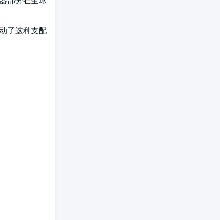
析器部分在全球
推动了这种支配