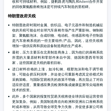
收和可持续材料。例如，捷豹路虎与陶氏和Adient合作开发
的回收聚氨酯座椅泡沫是可持续汽车制造的里程碑。
特朗普政府关税
特朗普政府时期对金属、纺织品、电子元器件和制造机械征
收的关税可能会对全球汽车座椅市场产生严重影响。钢制框
架、聚氨酯泡沫、合成织物、电动机、传感器和电子控制器
是汽车座椅系统的一些主要组件/产品。因此，这些关税将
增加一级供应商和原始设备制造商的生产成本。
最初，压力主要压在北美制造商身上，因为他们的座椅系统
所需的大量原材料和零部件来自中国、德国和墨西哥等国
家，这些国家是关税的最初目标。
进口材料价格的上涨，如冷轧钢、模塑泡沫和电子调节模
块，可能会挤压利润率，并迫使公司重新考虑其定价模式和
采购策略。与国际贸易相关的政策不明确，再次阻止了对自
适应舒适度、重量感应乘员检测和集成健康监测等尖端座椅
技术的投资。
此外，多个国家的报复性贸易关税将使全球供应链运营变得
更加复杂。例如，美国制造商在向欧洲和亚洲出口座椅系统
时成本增加，从而导致全球竞争力失衡，并促使多家公司将