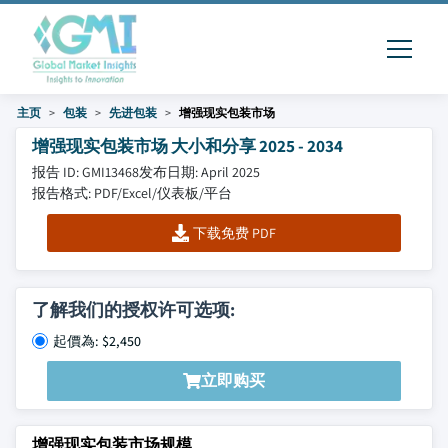
主页
包装
先进包装
增强现实包装市场
增强现实包装市场 大小和分享 2025 - 2034
报告 ID: GMI13468
发布日期: April 2025
报告格式: PDF/Excel/仪表板/平台
下载免费 PDF
了解我们的授权许可选项:
起價為: $2,450
立即购买
增强现实包装市场规模