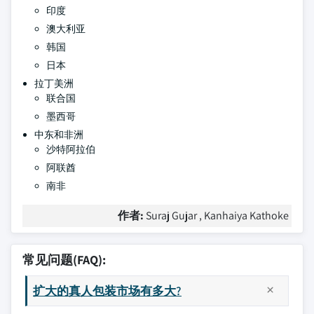
印度
澳大利亚
韩国
日本
拉丁美洲
联合国
墨西哥
中东和非洲
沙特阿拉伯
阿联酋
南非
作者:
Suraj Gujar , Kanhaiya Kathoke
常见问题(FAQ):
扩大的真人包装市场有多大?