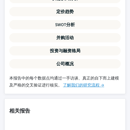
定价趋势
SWOT分析
并购活动
投资与融资格局
公司概况
本报告中的每个数据点均通过一手访谈、真正的自下而上建模
及严格的交叉验证进行核实。
了解我们的研究流程 →
相关报告