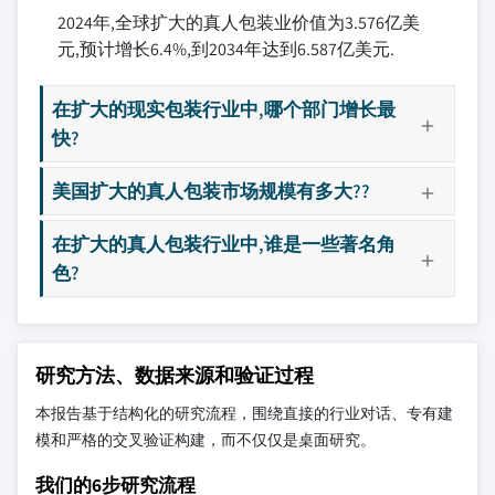
2024年,全球扩大的真人包装业价值为3.576亿美
元,预计增长6.4%,到2034年达到6.587亿美元.
在扩大的现实包装行业中,哪个部门增长最
快?
美国扩大的真人包装市场规模有多大??
在扩大的真人包装行业中,谁是一些著名角
色?
研究方法、数据来源和验证过程
本报告基于结构化的研究流程，围绕直接的行业对话、专有建
模和严格的交叉验证构建，而不仅仅是桌面研究。
我们的6步研究流程