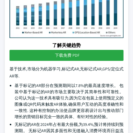
了解关键趋势
下载免费 PDF
基于技术,市场分为机器学习,标记式AR,无标记式AR,GPS/定位式
AR等.
基于标记的AR部分在预测期间以7.8%的最高速度增长。 包
装中基于标记的AR的市场主要取决于其简单性和可靠性。
公司认为这一技术具有吸引力,因为它在包装上使用预定义的
图像或QR代码来触发AR体验,确保用户互动的高度准确性和
一致性. 这种有控制的办法使品牌更容易设计出与推动部门
增长的营销目标完全一致的具体、有针对性的经验。
无标记的AR在2024年占有最大份额,为39.4%,预计将持续到预
测期。 无标记AR因其多面性和无缝融入消费环境而日益流