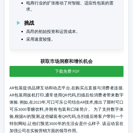
电商行业的扩张推动了对智能、适应性包装的需
求。
挑战
高昂的初始投资和运营成本。
采用速度较慢。
获取市场洞察和增长机会
下载免费 PDF
AR包装提供品牌互动和动态平台,在购买点直接与消费者连接.
AR包装用扳机打印,通常使用QR代码,扫描后给消费者带来数字
体验. 例如,在2023年,可口可乐公司结合AR技术,推出了限时可口
可乐3000零糖饮料,并附有包装和口味简介。 为了支持数字体
验,根据AI的预测,这些罐装有QR代码,当扫描后将客户带到一个
特别网站,让他们预览3000年的生活会是什么样子. 该运动旨在
加强公司在实验营销方面的领导作用。