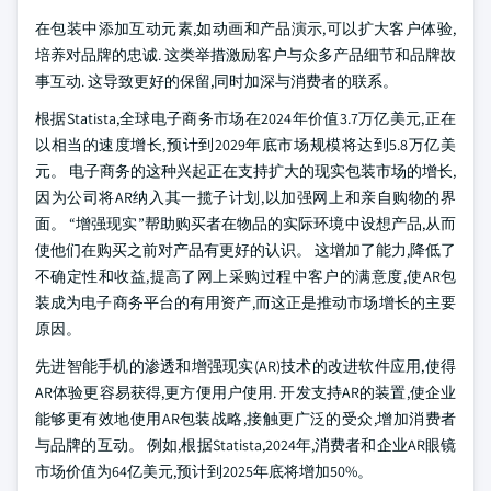
在包装中添加互动元素,如动画和产品演示,可以扩大客户体验,
培养对品牌的忠诚. 这类举措激励客户与众多产品细节和品牌故
事互动. 这导致更好的保留,同时加深与消费者的联系。
根据Statista,全球电子商务市场在2024年价值3.7万亿美元,正在
以相当的速度增长,预计到2029年底市场规模将达到5.8万亿美
元。 电子商务的这种兴起正在支持扩大的现实包装市场的增长,
因为公司将AR纳入其一揽子计划,以加强网上和亲自购物的界
面。 “增强现实”帮助购买者在物品的实际环境中设想产品,从而
使他们在购买之前对产品有更好的认识。 这增加了能力,降低了
不确定性和收益,提高了网上采购过程中客户的满意度,使AR包
装成为电子商务平台的有用资产,而这正是推动市场增长的主要
原因。
先进智能手机的渗透和增强现实(AR)技术的改进软件应用,使得
AR体验更容易获得,更方便用户使用. 开发支持AR的装置,使企业
能够更有效地使用AR包装战略,接触更广泛的受众,增加消费者
与品牌的互动。 例如,根据Statista,2024年,消费者和企业AR眼镜
市场价值为64亿美元,预计到2025年底将增加50%。