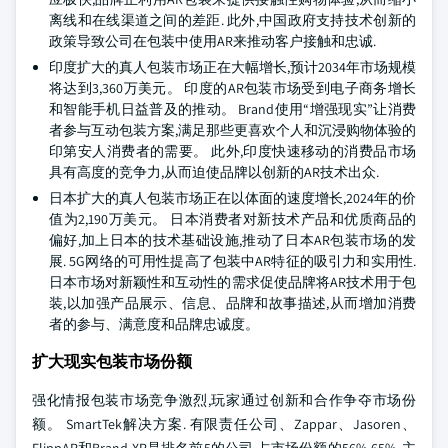
离线和在线渠道之间的差距. 此外,中国政府支持技术创新的
政策导致公司在包装中使用AR来推动客户接触和忠诚.
印度扩大的真人包装市场正在大幅增长,预计2034年市场规模
将达到3,360万美元。 印度的AR包装市场受到电子商务增长
和智能手机日益普及的推动。 Brand使用“增强现实”让消费
者参与互动包装方案,满足那些更喜欢个人和沉浸购物体验的
印第安人消费者的需要。 此外,印度快速移动的消费品市场
具有高度的竞争力,从而迫使品牌以创新的AR技术出众.
日本扩大的真人包装市场正在以体面的速度增长,2024年的价
值为2,190万美元。 日本消费者对新技术产品和优质商品的
偏好,加上日本的技术基础设施,推动了日本AR包装市场的发
展. 5G网络的可用性提高了包装中AR特征的吸引力和实用性.
日本市场对新颖性和互动性的需求促使品牌将AR技术用于包
装,以加强产品展示、信息、品牌和故事描述,从而增加消费
者的参与、满意度和品牌忠诚度。
扩大现实包装市场份额
强化情报包装市场竞争激烈,玩家通过创新和合作争夺市场份
额。 SmartTek解决方案. 有限责任公司、Zappar、Jasoren、