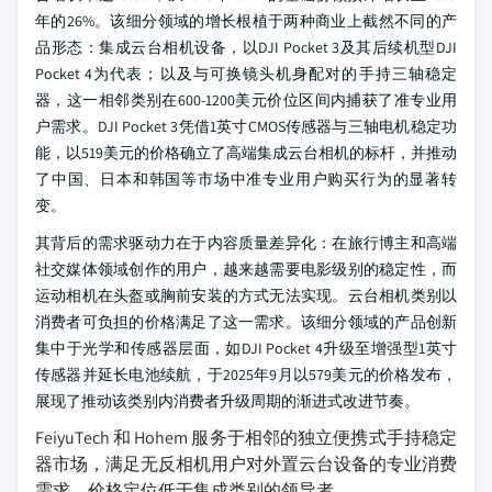
年的26%。该细分领域的增长根植于两种商业上截然不同的产
品形态：集成云台相机设备，以DJI Pocket 3及其后续机型DJI
Pocket 4为代表；以及与可换镜头机身配对的手持三轴稳定
器，这一相邻类别在600-1200美元价位区间内捕获了准专业用
户需求。DJI Pocket 3凭借1英寸CMOS传感器与三轴电机稳定功
能，以519美元的价格确立了高端集成云台相机的标杆，并推动
了中国、日本和韩国等市场中准专业用户购买行为的显著转
变。
其背后的需求驱动力在于内容质量差异化：在旅行博主和高端
社交媒体领域创作的用户，越来越需要电影级别的稳定性，而
运动相机在头盔或胸前安装的方式无法实现。云台相机类别以
消费者可负担的价格满足了这一需求。该细分领域的产品创新
集中于光学和传感器层面，如DJI Pocket 4升级至增强型1英寸
传感器并延长电池续航，于2025年9月以579美元的价格发布，
展现了推动该类别内消费者升级周期的渐进式改进节奏。
FeiyuTech 和 Hohem 服务于相邻的独立便携式手持稳定
器市场，满足无反相机用户对外置云台设备的专业消费
需求，价格定位低于集成类别的领导者。