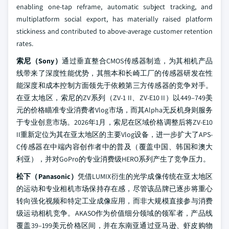
enabling one-tap reframe, automatic subject tracking, and
multiplatform social export, has materially raised platform
stickiness and contributed to above-average customer retention
rates.
索尼（Sony）
通过垂直整合CMOS传感器制造，为其相机产品
线带来了深度性能优势，其熊本和长崎工厂的传感器研发在性
能深度和成本控制方面领先于依赖第三方传感器的竞争对手。
在亚太地区，索尼的ZV系列（ZV-1 II、ZV-E10 II）以449–749美
元的价格瞄准专业消费者Vlog市场，而其Alpha无反机身则服务
于专业创意市场。2026年1月，索尼在区域价格调整后将ZV-E10
II重新定位为其在亚太地区的主要Vlog设备，进一步扩大了APS-
C传感器在中端内容创作者中的普及（覆盖中国、韩国和澳大
利亚），并对GoPro的专业消费级HERO系列产生了竞争压力。
松下（Panasonic）
凭借LUMIX衍生的光学成像传统在亚太地区
的运动和专业相机市场保持存在感，尽管该品牌已逐步将重心
转向强化视频和特定工业成像应用，而非大规模直接参与消费
级运动相机竞争。AKASO作为价值细分领域的领军者，产品线
覆盖39–199美元价格区间，并在东南亚通过亚马逊、虾皮购物