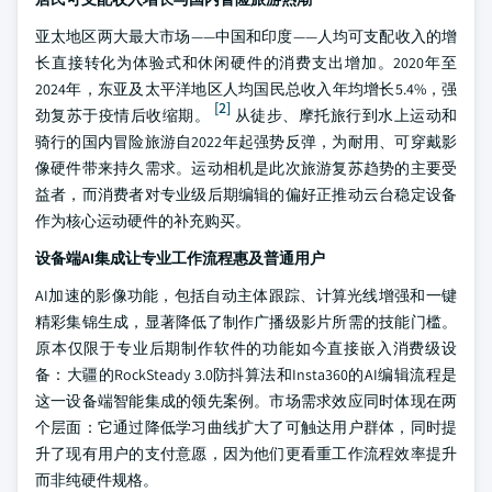
亚太地区两大最大市场——中国和印度——人均可支配收入的增
长直接转化为体验式和休闲硬件的消费支出增加。2020年至
2024年，东亚及太平洋地区人均国民总收入年均增长5.4%，强
[2]
劲复苏于疫情后收缩期。
从徒步、摩托旅行到水上运动和
骑行的国内冒险旅游自2022年起强势反弹，为耐用、可穿戴影
像硬件带来持久需求。运动相机是此次旅游复苏趋势的主要受
益者，而消费者对专业级后期编辑的偏好正推动云台稳定设备
作为核心运动硬件的补充购买。
设备端AI集成让专业工作流程惠及普通用户
AI加速的影像功能，包括自动主体跟踪、计算光线增强和一键
精彩集锦生成，显著降低了制作广播级影片所需的技能门槛。
原本仅限于专业后期制作软件的功能如今直接嵌入消费级设
备：大疆的RockSteady 3.0防抖算法和Insta360的AI编辑流程是
这一设备端智能集成的领先案例。市场需求效应同时体现在两
个层面：它通过降低学习曲线扩大了可触达用户群体，同时提
升了现有用户的支付意愿，因为他们更看重工作流程效率提升
而非纯硬件规格。