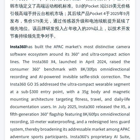
韩市场定义了高端运动相机标准。DJI的Pocket 3以519美元价格
引领高端手持云台相机市场；其后续产品Pocket 4于2025年9月
发布，售价579美元，通过传感器升级和电池续航提升延续了
领先地位。该品牌研发投入占年收入的20%以上，以技术开发
节奏持续领先竞争对手。
Insta360
has built the APAC market's most distinctive camera
software ecosystem around its 360° and ultra-compact action
lines. The Insta360 X4, launched in April 2024, raised the
consumer 360° benchmark with 8K/30fps omnidirectional
recording and AI-powered invisible selfie-stick correction. The
Insta360 GO 3S addressed the ultra-compact wearable segment
at a sub-$300 entry point, with a 35g body and magnetic
mounting architecture targeting fitness, travel, and daily-life
documentation users. In July 2025, Insta360 released the X5, a
fifth-generation 360° flagship featuring 8K/60fps omnidirectional
recording, 10-meter waterproofing, and a redesigned lens guard
system, thereby broadening its addressable market among APAC
adventure sports participants. Insta360's proprietary AI Suite,