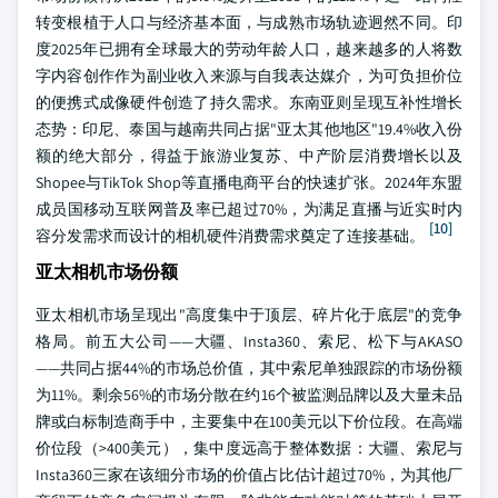
转变根植于人口与经济基本面，与成熟市场轨迹迥然不同。印
度2025年已拥有全球最大的劳动年龄人口，越来越多的人将数
字内容创作作为副业收入来源与自我表达媒介，为可负担价位
的便携式成像硬件创造了持久需求。东南亚则呈现互补性增长
态势：印尼、泰国与越南共同占据"亚太其他地区"19.4%收入份
额的绝大部分，得益于旅游业复苏、中产阶层消费增长以及
Shopee与TikTok Shop等直播电商平台的快速扩张。2024年东盟
成员国移动互联网普及率已超过70%，为满足直播与近实时内
[10]
容分发需求而设计的相机硬件消费需求奠定了连接基础。
亚太相机市场份额
亚太相机市场呈现出"高度集中于顶层、碎片化于底层"的竞争
格局。前五大公司——大疆、Insta360、索尼、松下与AKASO
——共同占据44%的市场总价值，其中索尼单独跟踪的市场份额
为11%。剩余56%的市场分散在约16个被监测品牌以及大量未品
牌或白标制造商手中，主要集中在100美元以下价位段。在高端
价位段（>400美元），集中度远高于整体数据：大疆、索尼与
Insta360三家在该细分市场的价值占比估计超过70%，为其他厂