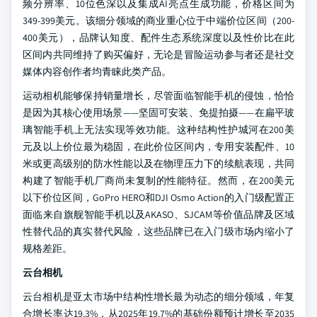
频分辨率、10位色深以及集成AI亮点生成功能，价格区间为
349-399美元。该细分领域的商业重心位于中端价位区间（200-
400美元），品牌认知度、配件生态系统深度以及性价比在此
区间内共同维持了购买偏好，无论是冒险运动参与者还是社交
媒体内容创作者均青睐此类产品。
运动相机能够保持销量增长，尽管面临智能手机的侵蚀，恰恰
是因为其核心使用场景——坚固可安装、免提拍摄——在扁平玻
璃智能手机上无法实现等效功能。这种结构性护城河在200美
元及以上价位最为稳固，在此价位区间内，专用安装配件、10
米或更高级别的防水性能以及在物理压力下的续航表现，共同
构建了智能手机厂商尚未复制的性能特征。然而，在200美元
以下价位区间，GoPro HERO和DJI Osmo Action的入门级配置正
面临来自旗舰智能手机以及AKASO、SJCAM等价值品牌及区域
性替代品的真实替代风险，这些品牌已在入门级市场内缩小了
规格差距。
云台相机
云台相机是亚太市场中结构性增长最为动态的细分领域，年复
合增长率达19.3%，从2025年19.7%的基础份额预计增长至2035