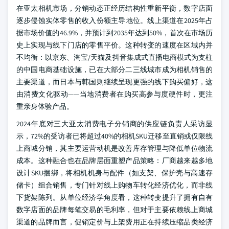
在亚太相机市场，分销动态正经历结构性重新平衡，数字店面
逐步侵蚀实体零售的收入份额主导地位。线上渠道在2025年占
据市场价值的46.9%，并预计到2035年达到50%，首次在市场历
史上实现与线下门店的零售平价。这种转变的速度在区域内并
不均衡：以京东、淘宝/天猫及抖音集成式直播电商模式为支柱
的中国电商基础设施，已在大部分二三线城市成为相机销售的
主要渠道，而日本与韩国则继续呈现更强的线下购买偏好，这
由消费文化驱动——当地消费者在购买高参与度硬件时，更注
重亲身体验产品。
2024年底对三大亚太消费电子分销商的供应链负责人采访显
示，72%的受访者已将超过40%的相机SKU迁移至直销或仅限线
上商城分销，其主要运营动机是改善库存管理与降低单位物流
成本。这种融合也在品牌层面重塑产品策略：厂商越来越多地
设计SKU捆绑，将相机机身与配件（如支架、保护壳与高速存
储卡）组合销售，专门针对线上购物车转化经济优化，而非线
下货架陈列。从单位经济学角度看，这种转变提升了拥有自有
数字店面的品牌每笔交易的毛利率，但对于主要依赖线上商城
渠道的品牌而言，促销定价与上架费用正在持续压缩品类经济