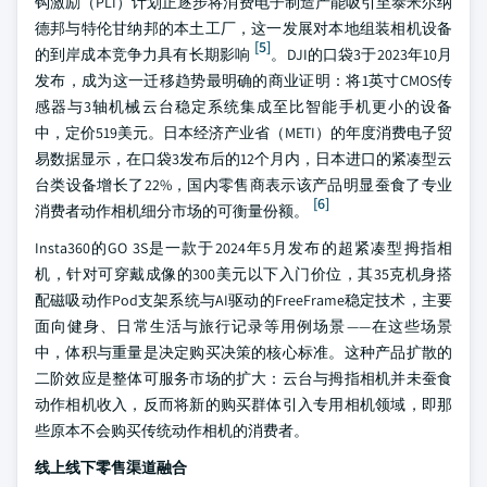
钩激励（PLI）计划正逐步将消费电子制造产能吸引至泰米尔纳
德邦与特伦甘纳邦的本土工厂，这一发展对本地组装相机设备
[5]
的到岸成本竞争力具有长期影响
。DJI的口袋3于2023年10月
发布，成为这一迁移趋势最明确的商业证明：将1英寸CMOS传
感器与3轴机械云台稳定系统集成至比智能手机更小的设备
中，定价519美元。日本经济产业省（METI）的年度消费电子贸
易数据显示，在口袋3发布后的12个月内，日本进口的紧凑型云
台类设备增长了22%，国内零售商表示该产品明显蚕食了专业
[6]
消费者动作相机细分市场的可衡量份额。
Insta360的GO 3S是一款于2024年5月发布的超紧凑型拇指相
机，针对可穿戴成像的300美元以下入门价位，其35克机身搭
配磁吸动作Pod支架系统与AI驱动的FreeFrame稳定技术，主要
面向健身、日常生活与旅行记录等用例场景——在这些场景
中，体积与重量是决定购买决策的核心标准。这种产品扩散的
二阶效应是整体可服务市场的扩大：云台与拇指相机并未蚕食
动作相机收入，反而将新的购买群体引入专用相机领域，即那
些原本不会购买传统动作相机的消费者。
线上线下零售渠道融合