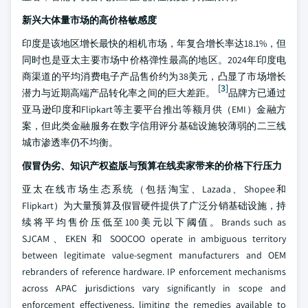
新兴大体量市场的高价格敏感度
印度是该地区增长最快的相机市场，年复合增长率达18.1%，但
同时也是亚太主要市场中价格弹性最高的地区。2024年印度电
商渠道的平均消费电子产品售价约为38美元，凸显了市场增长
[3]
潜力与近期高端产品转化率之间的巨大差距。
品牌方已通过
亚马逊印度和Flipkart等主要平台推出等额月供（EMI）金融方
案，但此类金融服务在数字信用评分基础设施较薄弱的二三线
城市渗透率仍不均衡。
假冒伪劣、知识产权盗版与预算在线卖家带来的价格下行压力
亚太在线市场生态系统（包括淘宝、Lazada、Shopee和
Flipkart）为大量预算及假冒硬件提供了广泛分销基础设施，持
续将平均售价压低至100美元以下阈值。Brands such as
SJCAM、EKEN 和 SOOCOO operate in ambiguous territory
between legitimate value-segment manufacturers and OEM
rebranders of reference hardware. IP enforcement mechanisms
across APAC jurisdictions vary significantly in scope and
enforcement effectiveness, limiting the remedies available to