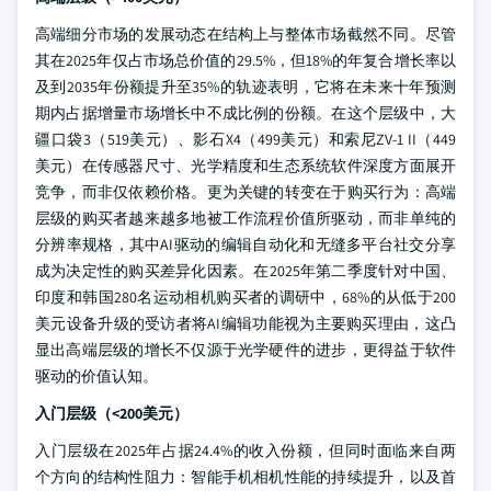
高端细分市场的发展动态在结构上与整体市场截然不同。尽管
其在2025年仅占市场总价值的29.5%，但18%的年复合增长率以
及到2035年份额提升至35%的轨迹表明，它将在未来十年预测
期内占据增量市场增长中不成比例的份额。在这个层级中，大
疆口袋3（519美元）、影石X4（499美元）和索尼ZV-1 II（449
美元）在传感器尺寸、光学精度和生态系统软件深度方面展开
竞争，而非仅依赖价格。更为关键的转变在于购买行为：高端
层级的购买者越来越多地被工作流程价值所驱动，而非单纯的
分辨率规格，其中AI驱动的编辑自动化和无缝多平台社交分享
成为决定性的购买差异化因素。在2025年第二季度针对中国、
印度和韩国280名运动相机购买者的调研中，68%的从低于200
美元设备升级的受访者将AI编辑功能视为主要购买理由，这凸
显出高端层级的增长不仅源于光学硬件的进步，更得益于软件
驱动的价值认知。
入门层级（<200美元）
入门层级在2025年占据24.4%的收入份额，但同时面临来自两
个方向的结构性阻力：智能手机相机性能的持续提升，以及首