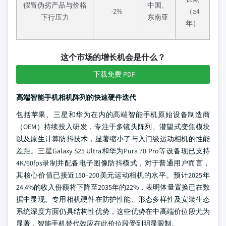
假冒伪劣产品与价格
中国、
-2%
（≥4
下行压力
东南亚
年）
这个市场的增长机会是什么？
下载免费 PDF
高端智能手机相机阵列的快速硬件迭代
包括苹果、三星和华为在内的高端智能手机原始设备制造商
（OEM）持续投入研发，专注于多镜头阵列、潜望式变焦模块
以及原生计算防抖技术，显著缩小了与入门级运动相机的性能
差距。三星Galaxy S25 Ultra和华为Pura 70 Pro等设备现已支持
4K/60fps录制并配备电子图像防抖模式，对于普通用户而言，
其核心价值已接近150–200美元运动相机的水平。预计2025年
24.4%的收入份额将下降至2035年的22%，表明体量置换已在数
据中显现。专用相机硬件在防护性能、形态多样性及安装生态
系统深度方面仍具结构性优势，这些优势在中高端价位段尤为
显著，智能手机替代效应在此价位段受到明显限制。