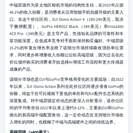
中端层级作为亚太地区相机市场的结构性支柱，在2025年占据
46.1%的收入份额，是消费者从仅用智能手机拍摄升级的主要入
口。在这个价位区间，DJI Osmo Action 4（199-249美元，取决
于捆绑配置）、GoPro HERO12 Black（349美元）和Insta360
ACE Pro（349美元）是主导产品，凭借知名品牌的可靠性和丰
富功能深度，在低成本竞争对手面前保持购买偏好。中端层级
15.2%的年复合增长率反映了该细分市场持续吸收强劲单位需
求，同时逐步将增量收入份额让位给高端层级，因为过去在此
价位循环购买的消费者开始选择AI增强工作流程和更大传感器
成像的产品。
该细分市场也是DJI与GoPro竞争格局变化的主要战场：自2022
年以来，DJI Osmo Action系列在此价位区间逐步蚕食GoPro的
份额，得益于在可比规格下更低的单价和与DJI配件生态系统的
深度集成。对中端层级定价动态的更深入分析显示，该价位区
间的平均售价自2022年以来上涨约8-12%，主要由DJI和GoPro
推出的新高端中端配置推动，这一定价动态在支持细分市场收
入增长的同时，也模糊了中端与高端硬件之间的传统边界。
高端层级（>400美元）