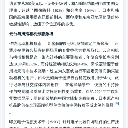
访者在从200美元以下设备升级时，将AI编辑功能列为首要购买
理由，超越了图像防抖（61%）和分辨率（54%）。日本和韩
国的高端采用拐点已提前到来，而印度和东南亚地区仍受价格
敏感性影响，放缓了价位迁移的步伐。
云台与拇指相机形态激增
传统运动相机形态——即坚固的矩形机身加固定广角镜头——正
逐步被更符合新兴使用场景的专业替代方案所取代。云台相机
与拇指相机是这一形态迁移的主要受益者，年复合增长率分别
达19.3%和18.6%，而传统运动相机仅为14.4%。需求逻辑源于使
用场景而非技术驱动：过去为头盔或自行车固定安装而购买运
动相机的用户，如今更倾向于选择云台稳定设备用于Vlog、旅
行记录与社交媒体内容创作——在这些场景中，便捷的手持操
作与视觉输出质量比防摔耐用性更为重要。CIPA 2024年年度出
货数据显示，即使组装地向中国大陆制造商转移，日本原产相
[4]
机品牌仍在全球高端机型单位价值中保持着不成比例的份额
。
印度电子信息技术部（MeitY）针对电子元器件与组件的生产挂