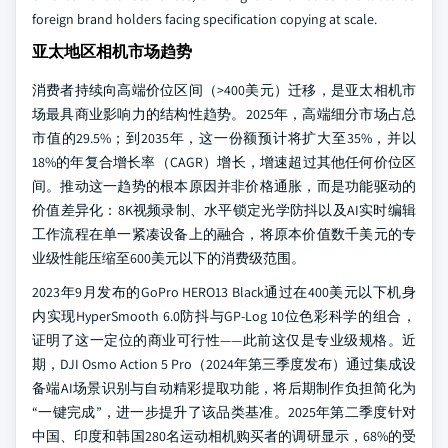
foreign brand holders facing specification copying at scale.
亚太地区相机市场趋势
消费者持续向高端价位区间（>400美元）迁移，是亚太相机市
场最具商业影响力的结构性趋势。2025年，高端细分市场占总
市值的29.5%；到2035年，这一份额预计将扩大至35%，并以
18%的年复合增长率（CAGR）增长，增速超过其他任何价位区
间。推动这一趋势的根本原因并非价格通胀，而是功能驱动的
价值差异化：8K视频录制、水平锁定光学防抖以及AI实时编辑
工作流程在单一紧凑设备上的融合，将原本价值数千美元的专
业级性能压缩至600美元以下的消费级范围。
2023年9月发布的GoPro HERO13 Black通过在400美元以下机身
内实现HyperSmooth 6.0防抖与GP-Log 10位色彩科学的组合，
证明了这一定位的商业可行性——此前这仅是专业级规格。近
期，DJI Osmo Action 5 Pro（2024年第三季度发布）通过集成设
备端AI场景识别与自动精彩提取功能，将后期制作负担简化为
“一键完成”，进一步提升了该品类基准。2025年第二季度针对
中国、印度和韩国280名运动相机购买者的调研显示，68%的受