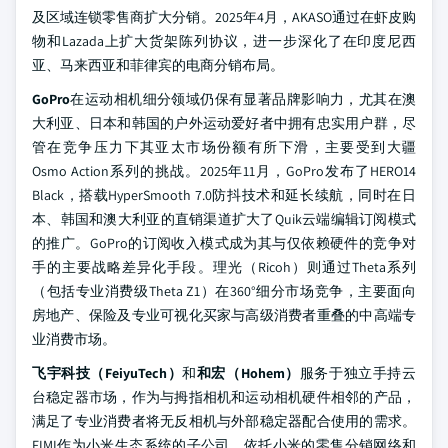
及区域连锁零售商扩大分销。2025年4月，AKASO通过在虾皮购
物和Lazada上扩大货架陈列协议，进一步深化了在印度尼西
亚、马来西亚和菲律宾的电商分销布局。
GoPro
在运动相机细分领域仍保有显著品牌影响力，尤其在澳
大利亚、日本和韩国的户外运动爱好者中拥有忠实用户群，尽
管在竞争压力下其亚太市场份额有所下滑，主要受到大疆
Osmo Action系列的挑战。2025年11月，GoPro发布了HERO14
Black，搭载HyperSmooth 7.0防抖技术和延长续航，同时在日
本、韩国和澳大利亚的直销渠道扩大了Quik云端编辑订阅模式
的推广。GoPro的订阅收入模式成为其与仅依赖硬件的竞争对
手的主要战略差异化手段。理光（Ricoh）则通过Theta系列
（包括专业消费级Theta Z1）在360°细分市场竞争，主要面向
房地产、保险及专业可视化买家与高级消费者重叠的中高端专
业消费市场。
飞宇科技（FeiyuTech）
和
和宏（Hohem）
服务于独立手持云
台稳定器市场，作为与拇指相机和运动相机硬件相邻的产品，
满足了专业消费者将无反相机与外部稳定器配合使用的需求。
FIMI作为小米生态系统的子公司，依托小米的零售分销网络和