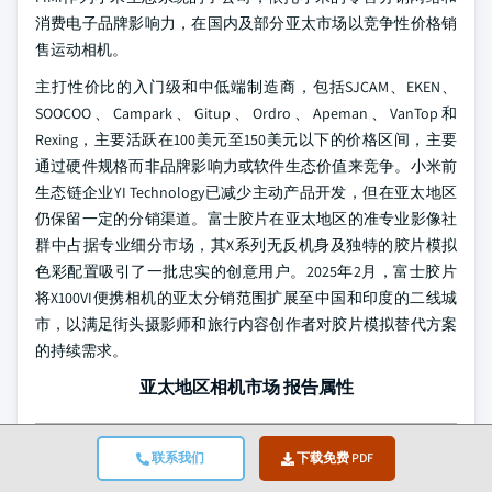
消费电子品牌影响力，在国内及部分亚太市场以竞争性价格销
售运动相机。
主打性价比的入门级和中低端制造商，包括SJCAM、EKEN、
SOOCOO、Campark、Gitup、Ordro、Apeman、VanTop和
Rexing，主要活跃在100美元至150美元以下的价格区间，主要
通过硬件规格而非品牌影响力或软件生态价值来竞争。小米前
生态链企业YI Technology已减少主动产品开发，但在亚太地区
仍保留一定的分销渠道。富士胶片在亚太地区的准专业影像社
群中占据专业细分市场，其X系列无反机身及独特的胶片模拟
色彩配置吸引了一批忠实的创意用户。2025年2月，富士胶片
将X100VI便携相机的亚太分销范围扩展至中国和印度的二线城
市，以满足街头摄影师和旅行内容创作者对胶片模拟替代方案
的持续需求。
亚太地区相机市场 报告属性
关键
详细信息
联系我们
下载免费 PDF
要点