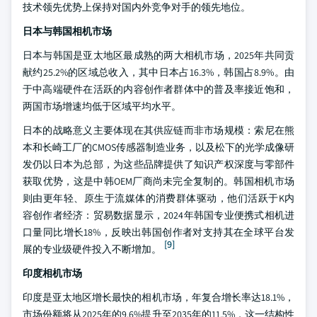
技术领先优势上保持对国内外竞争对手的领先地位。
日本与韩国相机市场
日本与韩国是亚太地区最成熟的两大相机市场，2025年共同贡
献约25.2%的区域总收入，其中日本占16.3%，韩国占8.9%。由
于中高端硬件在活跃的内容创作者群体中的普及率接近饱和，
两国市场增速均低于区域平均水平。
日本的战略意义主要体现在其供应链而非市场规模：索尼在熊
本和长崎工厂的CMOS传感器制造业务，以及松下的光学成像研
发仍以日本为总部，为这些品牌提供了知识产权深度与零部件
获取优势，这是中韩OEM厂商尚未完全复制的。韩国相机市场
则由更年轻、原生于流媒体的消费群体驱动，他们活跃于K内
容创作者经济：贸易数据显示，2024年韩国专业便携式相机进
口量同比增长18%，反映出韩国创作者对支持其在全球平台发
[9]
展的专业级硬件投入不断增加。
印度相机市场
印度是亚太地区增长最快的相机市场，年复合增长率达18.1%，
市场份额将从2025年的9.6%提升至2035年的11.5%，这一结构性