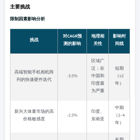
主要挑战
限制因素影响分析
对CAGR预
地理相
影响时
挑战
测的影响
关性
间线
区域广
泛；在
短期
高端智能手机相机阵
-3.5%
中国和
（≤2
列的快速硬件迭代
印度最
年）
为严重
中期
新兴大体量市场的高
印度、
-2.5%
（2–4
价格敏感度
东南亚
年）
长期