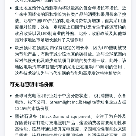
式可充电照明产品的需求
亚太地区预计在预测期内将以最高的复合年增长率增长。近
年来中国经济的温和增长为各类产品的消费和采用带来了挑
战。尽管中国LED产品的制造和消费有所增加，但其采用速
度相对较慢，这在一定程度上归因于缺乏专注于能源节约的
政府政策以及LED制造业的补贴。此外，政府政策及其他举
措对该地区市场增长起到了关键作用
欧洲预计在预测期内保持稳定的增长率，因为LED照明被视
为节能产品，有助于减少该地区的碳排放。这与全球范围内
应对气候变化及减少建筑项目影响的努力相一致。此外，该
地区电动汽车和智能汽车的采用正在推动LED照明的使用，
这些技术被认为与当代车辆的节能和高度发达特性相契合
可充电照明市场份额
全球可充电照明行业处于中度分散状态，飞利浦照明、永备
电池、松下公司、Streamlight Inc.及Maglite等知名企业占据
10-15%的市场份额
黑钻石设备（Black Diamond Equipment）专注于为户外及
探险爱好者打造可充电照明产品，这些消费者需要耐用性和
高性能，该品牌通过提升充电速度、坚固精准性和能效来满
足需求。该品牌持续优化其照明策略，以适应恶劣环境，采