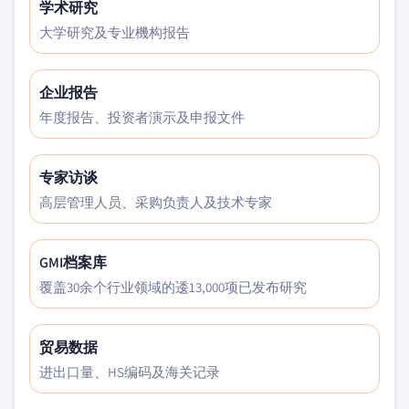
学术研究
大学研究及专业機构报告
企业报告
年度报告、投资者演示及申报文件
专家访谈
高层管理人员、采购负责人及技术专家
GMI档案库
覆盖30余个行业领域的逶13,000项已发布研究
贸易数据
进出口量、HS编码及海关记录