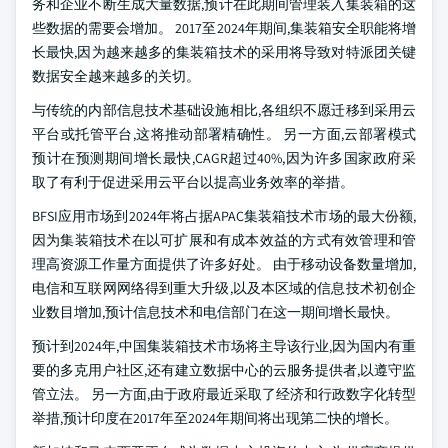
务和企业不断生成大量数据,预计在此期间管理装入集装箱的这
些数据的需要会增加。 2017至2024年期间,集装箱安全职能将增
长最快,因为越来越多的集装箱技术的采用将导致对特派团关键
数据安全越来越多的关切。
与传统的内部信息技术基础设施相比,各组织不愿迁移到采用云
平台或托管平台,这将推动部署精确性。 另一方面,云部署模式
预计在预测期间增长最快,CAGR超过40%,因为许多国家政府采
取了有利于促进采用云平台以提高业务效率的举措。
BFSI应用市场到2024年将占据APAC集装箱技术市场的最大份额,
因为集装箱技术在以可扩展和有成本效益的方式有效管理和管
理高资源工作量方面提供了许多好处。 由于移动设备数量增加,
电信和互联网网络得到重大升级,以及本区域的信息技术初创企
业数目增加,预计信息技术和电信部门在这一期间增长最快。
预计到2024年,中国集装箱技术市场将主导该行业,因为国内有重
要的多克用户社区,还有建立数据中心的云服务提供者,以遵守监
管立法。 另一方面,由于政府最近采取了经济和行政数字化转型
举措,预计印度在2017年至2024年期间将出现第二快的增长。