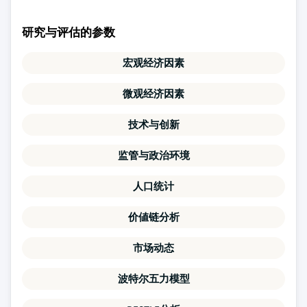
研究与评估的参数
宏观经济因素
微观经济因素
技术与创新
监管与政治环境
人口统计
价値链分析
市场动态
波特尔五力模型