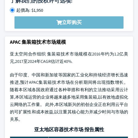
了解我们的授权许可选项:
起價為: $1,950
立即购买
APAC 集装箱技术市场规模
亚太空间合作组织 集装箱技术市场规模在2016年约为1.2亿美
元,2017至2024年CAGR估计近40%.
由于印度、中国和新加坡等国家的工业化和持续经济增长迅速
推进,预计APAC集装箱技术市场在分析期间将出现指数增长。
随着本区域各国政府通过各种举措和有利的立法推动采用云计
算,本区域运营的企业将越来越多地采用集装箱,以有效地虚拟化
云网络的工作量。 此外,本区域新兴的初创企业正在利用云平台
的可扩展性和成本效益,以注重其核心能力并减少时间与市场的
关系。
亚太地区容器技术市场 报告属性