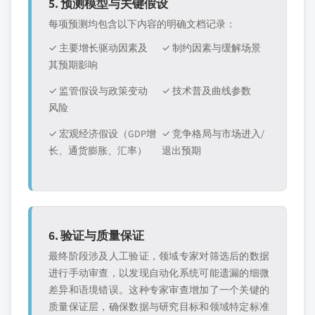
5. 预测模型与关键假设
每项预测均包含以下内容的明确文档记录：
✓ 主要增长驱动因素及
✓ 制约因素与缓解场景
其预期影响
✓ 监管假设与政策变动
✓ 技术普及曲线参数
风险
✓ 宏观经济假设（GDP增
✓ 竞争格局与市场进入/
长、通货膨胀、汇率）
退出预期
6. 验证与质量保证
最终阶段涉及人工验证，领域专家对筛选后的数据
进行手动审查，以发现自动化系统可能遗漏的细微
差异和语境错误。这种专家审查增加了一个关键的
质量保证层，确保数据与研究目标和领域特定标准