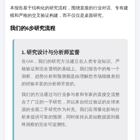
本报告基于结构化的研究流程，围绕直接的行业对话、专有建
模和严格的交叉验证构建，而不仅仅是桌面研究。
我们的6步研究流程
1. 研究设计与分析师监督
在GMI，我们的研究方法建立在人类专业知识、严
格验证和完全透明的基础上。我们报告中的每一个
洞察、趋势分析和预测都是由理解您市场细微差别
的经验丰富的分析师开发的。
我们的方法通过与行业参与者和专家的直接交流整
合了广泛的一手研究，并以来自经过验证的全球来
源的全面二手研究作为补充。我们应用量化影响分
析来提供可靠的预测，同时保持从原始数据源到最
终洞察的完全可追溯性。