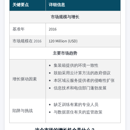
关键要点
详细信息
市场规模与增长
基准年
2016
市场规模在 2016
120 Million (USD)
主要市场趋势
集装箱提供的环境一致性
鼓励采用云计算方法的政府倡议
增长驱动因素
本区域云服务提供者的侵略性扩张
信息技术和电信部门蓬勃发展
缺乏训练有素的专业人员
陷阱与挑战
与数据居住有关的监管政策