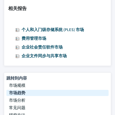
相关报告
个人和入门级存储系统 (PLES) 市场
费用管理市场
企业社会责任软件市场
企业文件同步与共享市场
跳转到内容
市场规模
市场趋势
市场分析
常见问题