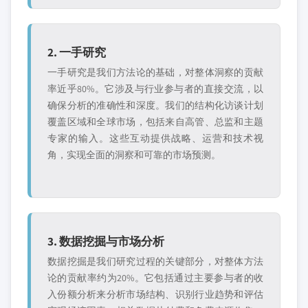
2. 一手研究
一手研究是我们方法论的基础，对整体洞察的贡献
率近乎80%。它涉及与行业参与者的直接交流，以
确保分析的准确性和深度。我们的结构化访谈计划
覆盖区域和全球市场，包括来自高管、总监和主题
专家的输入。这些互动提供战略、运营和技术视
角，实现全面的洞察和可靠的市场预测。
3. 数据挖掘与市场分析
数据挖掘是我们研究过程的关键部分，对整体方法
论的贡献率约为20%。它包括通过主要参与者的收
入份额分析来分析市场结构、识别行业趋势和评估