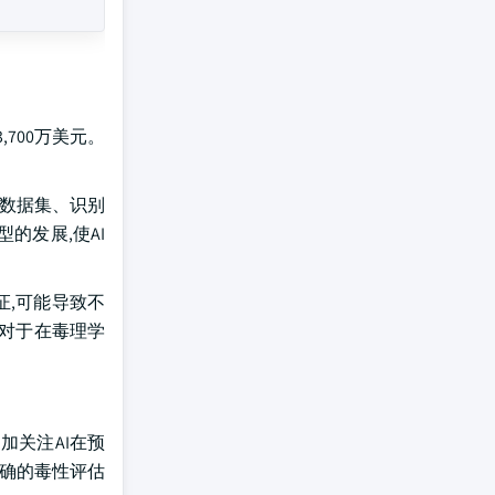
3,700万美元。
杂数据集、识别
的发展,使AI
证,可能导致不
集对于在毒理学
加关注AI在预
准确的毒性评估