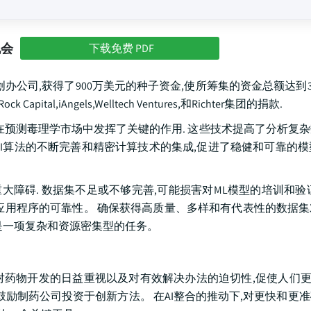
机会
下载免费 PDF
一家以色列制药AI创办公司,获得了900万美元的种子资金,使所筹集的资金总额达到
apital,iAngels,Welltech Ventures,和Richter集团的捐款.
AI在预测毒理学市场中发挥了关键的作用. 这些技术提高了分析复
I算法的不断完善和精密计算技术的集成,促进了稳健和可靠的模型
大障碍. 数据集不足或不够完善,可能损害对ML模型的培训和验
I应用程序的可靠性。 确保获得高质量、多样和有代表性的数据
是一项复杂和资源密集型的任务。
响. 对药物开发的日益重视以及对有效解决办法的迫切性,促使人们更
鼓励制药公司投资于创新方法。 在AI整合的推动下,对更快和更