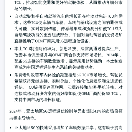
TCU，推动智能交通和更好的驾驶体验，从而推动各细分市
场的增长。
自动驾驶和半自动驾驶汽车的增长正在推动对先进TCU的需
求，这些TCU使车辆与车辆、车辆与基础设施之间的通信成
为可能。实时数据传输、传感器集成和预测分析使TCU成为
自动驾驶功能的重要组成部分。中国对自动驾驶的投资增加
直接推动了OEM厂商采用5G远程通信设备。
本土TCU制造商如华为、新思科技、法雷奥通过提高生产、
改善本地供应链并与OEM厂商合作支持市场增长。2024年，
配备5G连接的车辆数量激增，显示采用趋势强劲，本土制造
商成为中国远程通信生态系统的关键推动者。
消费者对改善车内体验的期望推动5G TCU市场增长。驾驶员
希望获得无缝连接、实时导航、个性化信息娱乐和先进远程
通信。TCU提供高速互联网、云端连接和车辆-手机连接。对
连接式移动解决方案的偏好增加促使OEM厂商配备5G TCU，
支持中国市场的增长轨迹。
2024年，亚太地区5G远程通信控制单元市场以41%的市场份额
占据主导地位。
亚太地区5G的快速采用增加了车辆数据共享，这有助于提高