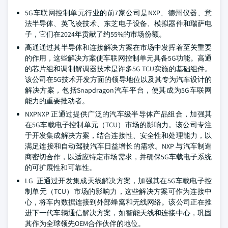
5G车联网控制单元行业的前7家公司是NXP、德州仪器、意
法半导体、英飞凌技术、东芝电子设备、模拟器件和瑞萨电
子，它们在2024年贡献了约55%的市场份额。
高通通过其半导体和连接解决方案在市场中发挥着至关重要
的作用，这些解决方案使车联网控制单元具备5G功能。高通
的芯片组和调制解调器技术是许多5G TCU实施的基础组件。
该公司在5G技术开发方面的领导地位以及其专为汽车设计的
解决方案，包括Snapdragon汽车平台，使其成为5G车联网
能力的重要推动者。
NXPNXP 正通过提供广泛的汽车级半导体产品组合，加强其
在5G车载电子控制单元（TCU）市场的影响力。该公司专注
于开发集成解决方案，结合连接性、安全性和处理能力，以
满足连接和自动驾驶汽车日益增长的需求。NXP 与汽车制造
商密切合作，以适应特定市场需求，并确保5G车载电子系统
的可扩展性和可靠性。
LG 正通过开发集成天线解决方案，加强其在5G车载电子控
制单元（TCU）市场的影响力，这些解决方案可作为连接中
心，将车内数据连接到外部蜂窝和无线网络。该公司正在推
进下一代车辆通信解决方案，如智能天线和连接中心，巩固
其作为全球领先OEM合作伙伴的地位。