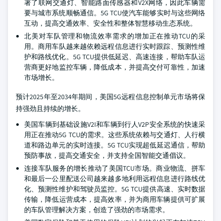
署了联网交通灯、智能路面传感器和V2X网络，因此车辆需
要与城市系统顺畅通信。5G TCU使汽车能够实时与这些网络
互动，提高交通效率、安全性和整体智慧移动生态系统。
北美对车队管理和物流效率需求的增加正在推动TCU的采
用。商用车队越来越依赖远程信息进行实时跟踪、预测性维
护和路线优化。5G TCU提供低延迟、高速连接，帮助车队运
营商更好地监控车辆，降低成本，并提高交付可靠性，加速
市场增长。
预计2025年至2034年期间，美国5G远程信息控制单元市场将保
持强劲且持续的增长。
美国车辆到基础设施V2I和车辆到行人V2P安全系统的快速采
用正在推动5G TCU的需求。这些系统依赖与交通灯、人行横
道和路边单元的实时连接。5G TCU实现超低延迟通信，帮助
预防事故，提高交通安全，并支持全国智能交通倡议。
连接车队服务的增长推动了美国TCU市场。商业物流、拼车
和最后一公里配送公司越来越多地利用远程信息进行路线优
化、预测性维护和驾驶员监控。5G TCU提供高速、实时数据
传输，降低运营成本，提高效率，并为商用车辆提供可扩展
的车队管理解决方案，创造了强劲的市场需求。