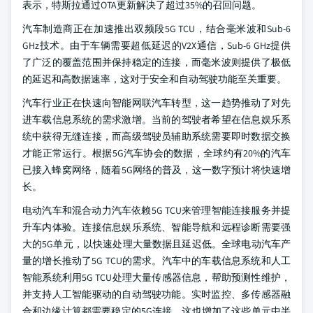
表示，特斯拉通过OTA更新解决了超过35%的召回问题。
汽车制造商正在加速推出双频段5G TCU，结合毫米波和Sub-6
GHz技术。由于车辆需要超低延迟的V2X通信，Sub-6 GHz提供
了广泛的覆盖范围并保持稳定的连接，而毫米波则提供了极低
的延迟和高数据速率，这对于安全和自动驾驶功能至关重要。
汽车行业正在快速向智能网联汽车转型，这一趋势推动了对先
进车载信息系统的需求激增。当前的驾驶者希望在信息娱乐系
统中获得无缝连接，而高级驾驶员辅助系统需要即时数据交换
才能正常运行。根据5G汽车协会的数据，全球约有20%的汽车
已接入蜂窝网络，随着5G网络的普及，这一数字预计将快速增
长。
电动汽车和混合动力汽车依赖5G TCU来管理智能连接服务并提
升车内体验。连接信息娱乐系统、智能导航和远程诊断需要强
大的5G单元，以快速处理大量数据且延迟低。全球电动汽车产
量的增长推动了5G TCU的需求。汽车中的车载信息系统和人工
智能系统利用5G TCU处理大量传感器信息，帮助预测性维护，
并支持人工智能驱动的自动驾驶功能。实时监控、多传感器融
合和边缘计算都需要稳定的5G连接，这也增加了这些单元中半