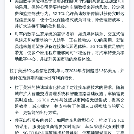
美国数字保险和基于使用的保险UBI计划的兴起正在加速TCU
的采用。保险公司需要持续的车辆数据来评估风险、设定保
费和监控驾驶行为。5G TCU允许高速数据传输以获得实时远
程信息洞察，使个性化保险模式成为可能，降低理赔成本，
并扩大连接车辆的盈利机会。
对车内数字生态系统的需求增加，如流媒体娱乐、交互式信
息娱乐和AI驱动的个人助手，正在推动5G TCU的采用。驾驶
员越来越期望多设备连接和低延迟体验。5G TCU提供足够的
带宽，使多个应用程序能够同时平稳运行，将汽车转变为移
动数字中心，并提升美国市场的乘客体验。
拉丁美洲5G远程信息控制单元在2034年占据超过3.5亿美元，并
预计在预测期内显示出有利的增长。
拉丁美洲的快速城市化推动了对连接车辆技术的需求。随着
城市扩大智能交通管理系统和智能道路基础设施，车辆需要
实时通信。5G TCU 允许与这些城市网络无缝集成，提高交
通效率，减少拥堵，并支持拉丁美洲人口稠密城市的更安
全、更智能的出行方式。
共享出行服务的兴起，如网约车和微型公交，推动了5G TCU
的采用。服务提供商需要实时追踪、车队管理和预测性维
护。5G TCU提供高速连接和低延迟，使车辆能够高效、可靠