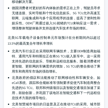
移动解决方案。
德国消费者对更好的车内体验的需求正在上升，驾驶员寻求
无缝连接、实时导航和个性化信息娱乐。5G TCU允许高速互
联网、云端集成和与多个应用程序的连接，提高了便利性和
娱乐性。OEM厂商通过嵌入5G就绪的TCU来响应这一需求，
增强整体驾驶体验并支持连接汽车技术市场的增长。
北美5G车载电子设备控制单元市场预计在分析期间内以超过
13.5%的最高复合年增长率增长
北美汽车行业正在采用联网车辆技术，主要OEM制造商如福
特、通用汽车和特斯拉正在将5G TCU嵌入新车中。这一采用
支持先进的信息娱乐、导航和远程信息服务。随着消费者对
更智能、更联网的车辆需求的增加，5G TCU的整合推动了乘
用车和商用车市场的强劲增长。
北美政府的倡议和法规推动了联网移动性和车辆安全。如
eCall系统、跟踪和合规标准等强制要求促使汽车制造商整合
先进的5G TCU。联邦和州级项目以及智能交通项目加速了采
用，鼓励创新，并巩固了该地区在智能交通和下一代远程信
息技术方面的领导地位。
北美智慧城市项目的日益普及正在推动TCU的采用。城市部