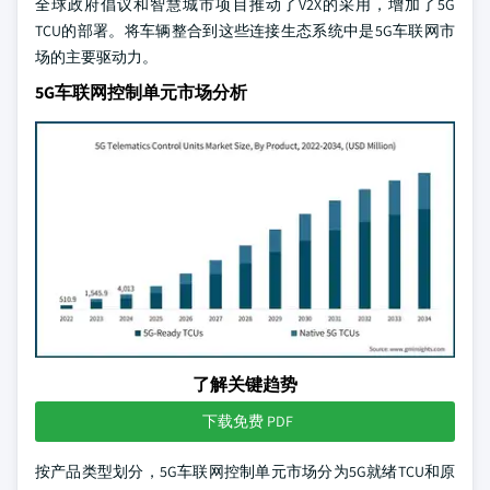
全球政府倡议和智慧城市项目推动了V2X的采用，增加了5G
TCU的部署。将车辆整合到这些连接生态系统中是5G车联网市
场的主要驱动力。
5G车联网控制单元市场分析
了解关键趋势
下载免费 PDF
按产品类型划分，5G车联网控制单元市场分为5G就绪TCU和原