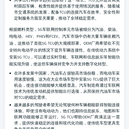
共享出行和拼车趋势也推动了这一增长。TCU允许运营商实
时跟踪车辆、检查性能并提供基于使用情况的服务。随着城
市交通系统的发展，配备TCU的连接汽车在效率、安全性和
定制服务方面至关重要，推动了全球稳定需求。
根据燃料类型，5G车联网控制单元市场被细分为汽油、柴油、
纯电动、HEV、PHEV和FCEV。汽车市场中仍有大量车辆依赖汽
油，这推动了首批5G TCU的大规模部署。OEM厂商希望在不完
全转向电动平台的情况下提升车辆连接性。在传统动力系统中
安装5G TCU，可以通过实时导航、车联网和信息娱乐等智能功
能实现升级，使这些车辆保持竞争力并支持数字化转型。
在许多发展中国家，汽油车占据较高市场份额，而电动车采
用速度较慢。这为在大众市场车型中安装5G TCU提供了巨大
机会，使连接功能能够大规模普及。汽车制造商通过车联网
技术为传统发动机提供智能出行选项，从而保持汽油车市场
对TCU的稳定需求。
越来越多的驾驶者希望无论驾驶何种车辆都能获得智能连接
体验。即使没有电动动力，他们也期待信息娱乐、地图和车
联网功能能够正常运行。5G TCU帮助OEM厂商满足这一需
求，提供快速稳定的连接和现代化功能，使传统车型更具竞