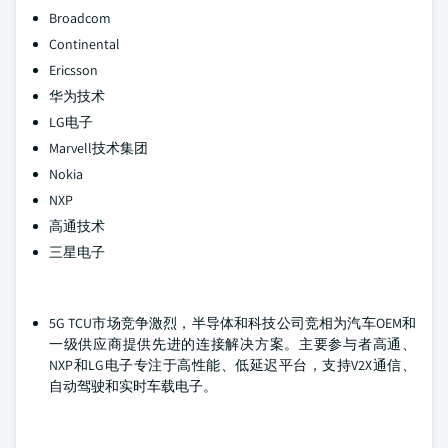
Broadcom
Continental
Ericsson
华为技术
LG电子
Marvell技术集团
Nokia
NXP
高通技术
三星电子
5G TCU市场竞争激烈，半导体和科技公司竞相为汽车OEM和
一级供应商提供先进的连接解决方案。主要参与者高通、
NXP和LG电子专注于高性能、低延迟平台，支持V2X通信、
自动驾驶和实时车载电子。