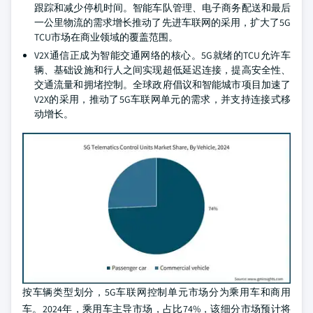
跟踪和减少停机时间。智能车队管理、电子商务配送和最后
一公里物流的需求增长推动了先进车联网的采用，扩大了5G
TCU市场在商业领域的覆盖范围。
V2X通信正成为智能交通网络的核心。5G就绪的TCU允许车
辆、基础设施和行人之间实现超低延迟连接，提高安全性、
交通流量和拥堵控制。全球政府倡议和智能城市项目加速了
V2X的采用，推动了5G车联网单元的需求，并支持连接式移
动增长。
按车辆类型划分，5G车联网控制单元市场分为乘用车和商用
车。2024年，乘用车主导市场，占比74%，该细分市场预计将