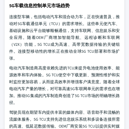
5G车载信息控制单元市场趋势
连接型车辆，包括电动汽车和混合动力车，正在快速普及，推
动对5G车载通信单元（TCU）的需求增长。这些单元使汽车、
基础设施和云平台能够顺畅通信，支持车联网、信息娱乐和安
全应用。随着OEM厂商增加智能导航、远程诊断和车联网
（V2X）功能，5G TCU成为高速、高带宽数据传输的关键组
件。连接型移动性的增长正在推动全球5G TCU部署和市场扩
张。
电动汽车制造商高度依赖先进的TCU来提升电池使用效率、能
源效率和车内体验。5G TCU使空中下载更新、预测性维护和实
时监控更加容易，从而提高效率并增强客户满意度。随着全球
电动汽车产量的增长，对可靠高速5G车联网单元的需求也在增
加。推动5G集成的汽车制造商创造了5G TCU市场的明确增长路
径。
驾驶员现在期望车内提供丰富的媒体内容、语音助手和流畅的
流媒体服务。5G TCU支持先进信息娱乐系统和多设备连接所需
的高速、低延迟数据传输。OEM厂商安装5G TCU以提供实时媒