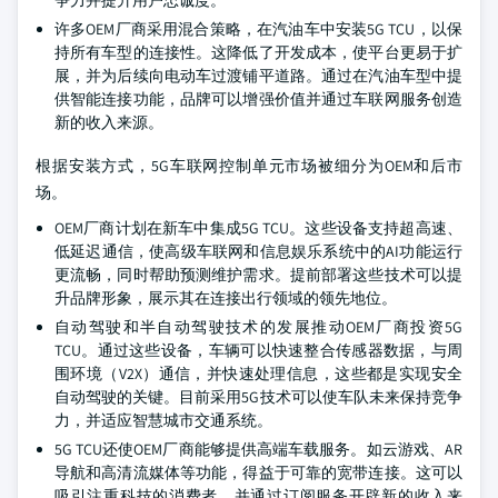
争力并提升用户忠诚度。
许多OEM厂商采用混合策略，在汽油车中安装5G TCU，以保
持所有车型的连接性。这降低了开发成本，使平台更易于扩
展，并为后续向电动车过渡铺平道路。通过在汽油车型中提
供智能连接功能，品牌可以增强价值并通过车联网服务创造
新的收入来源。
根据安装方式，5G车联网控制单元市场被细分为OEM和后市
场。
OEM厂商计划在新车中集成5G TCU。这些设备支持超高速、
低延迟通信，使高级车联网和信息娱乐系统中的AI功能运行
更流畅，同时帮助预测维护需求。提前部署这些技术可以提
升品牌形象，展示其在连接出行领域的领先地位。
自动驾驶和半自动驾驶技术的发展推动OEM厂商投资5G
TCU。通过这些设备，车辆可以快速整合传感器数据，与周
围环境（V2X）通信，并快速处理信息，这些都是实现安全
自动驾驶的关键。目前采用5G技术可以使车队未来保持竞争
力，并适应智慧城市交通系统。
5G TCU还使OEM厂商能够提供高端车载服务。如云游戏、AR
导航和高清流媒体等功能，得益于可靠的宽带连接。这可以
吸引注重科技的消费者，并通过订阅服务开辟新的收入来