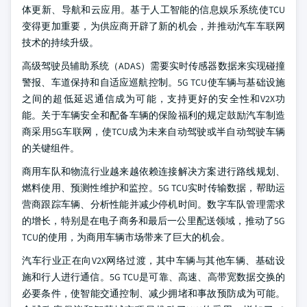
体更新、导航和云应用。基于人工智能的信息娱乐系统使TCU
变得更加重要，为供应商开辟了新的机会，并推动汽车车联网
技术的持续升级。
高级驾驶员辅助系统（ADAS）需要实时传感器数据来实现碰撞
警报、车道保持和自适应巡航控制。5G TCU使车辆与基础设施
之间的超低延迟通信成为可能，支持更好的安全性和V2X功
能。关于车辆安全和配备车辆的保险福利的规定鼓励汽车制造
商采用5G车联网，使TCU成为未来自动驾驶或半自动驾驶车辆
的关键组件。
商用车队和物流行业越来越依赖连接解决方案进行路线规划、
燃料使用、预测性维护和监控。5G TCU实时传输数据，帮助运
营商跟踪车辆、分析性能并减少停机时间。数字车队管理需求
的增长，特别是在电子商务和最后一公里配送领域，推动了5G
TCU的使用，为商用车辆市场带来了巨大的机会。
汽车行业正在向V2X网络过渡，其中车辆与其他车辆、基础设
施和行人进行通信。5G TCU是可靠、高速、高带宽数据交换的
必要条件，使智能交通控制、减少拥堵和事故预防成为可能。