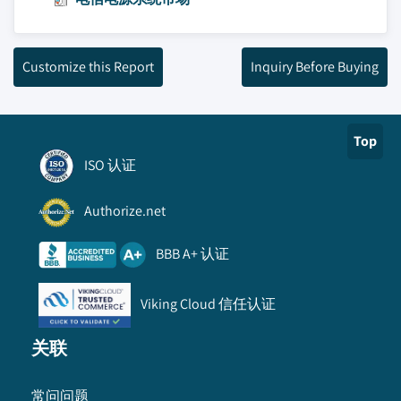
Customize this Report
Inquiry Before Buying
Top
ISO 认证
Authorize.net
BBB A+ 认证
Viking Cloud 信任认证
关联
常问问题