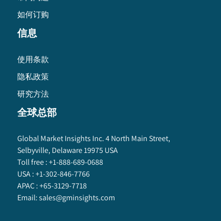
如何订购
信息
使用条款
隐私政策
研究方法
全球总部
Global Market Insights Inc. 4 North Main Street,
Selbyville, Delaware 19975 USA
Toll free :
+1-888-689-0688
USA :
+1-302-846-7766
APAC :
+65-3129-7718
Email:
sales@gminsights.com