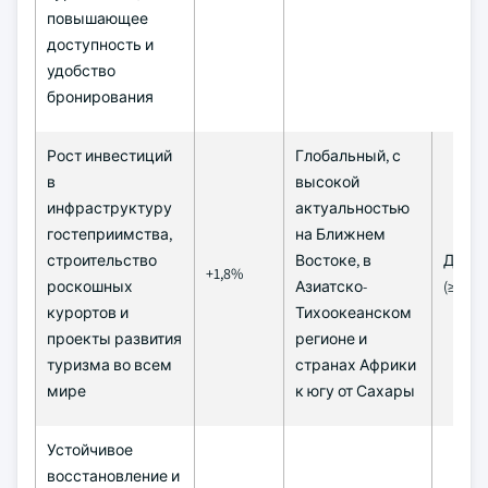
повышающее
доступность и
удобство
бронирования
Рост инвестиций
Глобальный, с
в
высокой
инфраструктуру
актуальностью
гостеприимства,
на Ближнем
строительство
Востоке, в
Долг
+1,8%
роскошных
Азиатско-
(≥ 4 г
курортов и
Тихоокеанском
проекты развития
регионе и
туризма во всем
странах Африки
мире
к югу от Сахары
Устойчивое
восстановление и