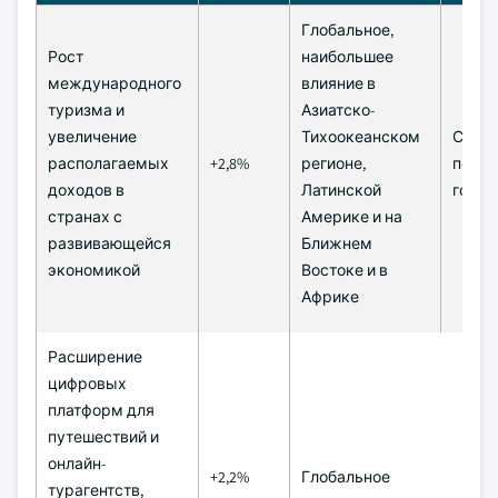
Глобальное,
Рост
наибольшее
международного
влияние в
туризма и
Азиатско-
увеличение
Тихоокеанском
Сред
располагаемых
+2,8%
регионе,
период
доходов в
Латинской
года)
странах с
Америке и на
развивающейся
Ближнем
экономикой
Востоке и в
Африке
Расширение
цифровых
платформ для
путешествий и
онлайн-
+2,2%
Глобальное
турагентств,