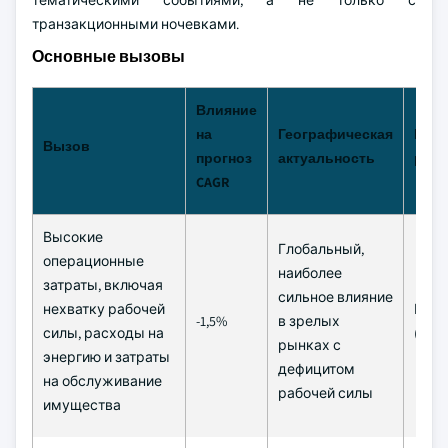
тематическими событиями, а не только с
транзакционными ночевками.
Основные вызовы
Влияние
на
Географическая
Вре
Вызов
прогноз
актуальность
рам
CAGR
Высокие
Глобальный,
операционные
наиболее
затраты, включая
сильное влияние
нехватку рабочей
Крат
-1,5%
в зрелых
силы, расходы на
(≤ 2 
рынках с
энергию и затраты
дефицитом
на обслуживание
рабочей силы
имущества