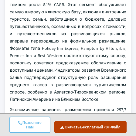
темпом роста 8.1% CAGR. Этот сегмент обслуживает
самую широкую клиентскую базу, включая внутренних
туристов, семьи, заботящиеся о бюджете, деловых
путешественников, осознанных в вопросах стоимости,
и путешественников из развивающихся рынков,
впервые переходящих на формальное размещение.
Форматы типа Holiday Inn Express, Hampton by Hilton, ibis,
Premier Inn и Best Western соответствуют этому спросу,
поскольку сочетают предсказуемое обслуживание с
доступными ценами. Индикаторы развития Всемирного
банка подтверждают структурную роль расширения
среднего класса в развивающемся туристическом
спросе, особенно в Азиатско-Тихоокеанском регионе,
Латинской Америке и на Ближнем Востоке.
Экономичные варианты размещения принесли 257,7
миллиарда долларов США в 2025 году, что составляет
Позвоните
29,5% от общего дохода, и, как прогнозируется, будут
Нам
Скачать Бесплатный PDF-Файл
расти с темпом 7,7% в год. OYO Rooms, хостелы,