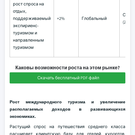
рост спроса на
отдых,
Сред
поддерживаемый
+2%
Глобальный
(2-4 г
экспириенс-
туризмом и
направленным
туризмом
Каковы возможности роста на этом рынке?
Скачать бесплатный PDF-файл
Рост международного туризма и увеличение
располагаемых доходов в развивающихся
экономиках.
Растущий спрос на путешествия среднего класса
расширяет клиентскую базу для отелей, курортов,