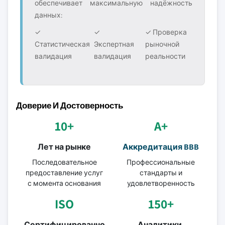
обеспечивает максимальную надёжность
данных:
✓
✓
✓ Проверка
Статистическая
Экспертная
рыночной
валидация
валидация
реальности
Доверие И Достоверность
10+
A+
Лет на рынке
Аккредитация BBB
Последовательное
Профессиональные
предоставление услуг
стандарты и
с момента основания
удовлетворенность
ISO
150+
Сертифицированно
Аналитики-