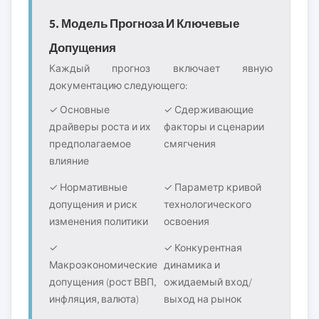
5. Модель Прогноза И Ключевые
Допущения
Каждый прогноз включает явную
документацию следующего:
✓ Основные
✓ Сдерживающие
драйверы роста и их
факторы и сценарии
предполагаемое
смягчения
влияние
✓ Нормативные
✓ Параметр кривой
допущения и риск
технологического
изменения политики
освоения
✓
✓ Конкурентная
Макроэкономические
динамика и
допущения (рост ВВП,
ожидаемый вход/
инфляция, валюта)
выход на рынок