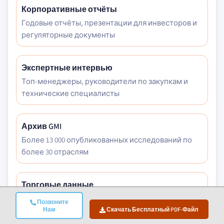
Корпоративные отчёты
Годовые отчёты, презентации для инвесторов и
регуляторные документы
Экспертные интервью
Топ-менеджеры, руководители по закупкам и
технические специалисты
Архив GMI
Более 13 000 опубликованных исследований по
более 30 отраслям
Торговые данные
Объёмы импорта/экспорта, коды ТН ВЭД и
Позвоните
таможенные записи
Нам
Скачать Бесплатный PDF-Файл