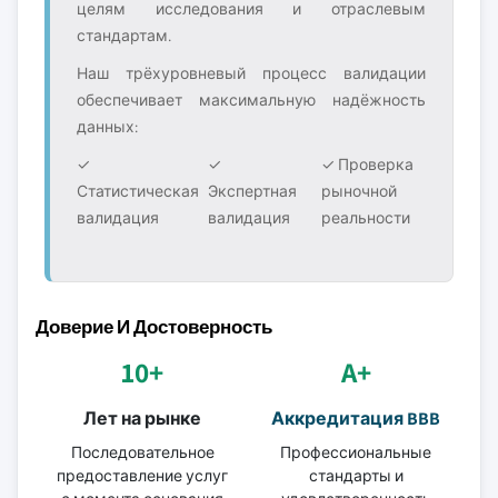
целям исследования и отраслевым
стандартам.
Наш трёхуровневый процесс валидации
обеспечивает максимальную надёжность
данных:
✓
✓
✓ Проверка
Статистическая
Экспертная
рыночной
валидация
валидация
реальности
Доверие И Достоверность
10+
A+
Лет на рынке
Аккредитация BBB
Последовательное
Профессиональные
предоставление услуг
стандарты и