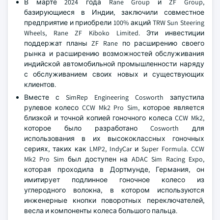
В марте 2024 года Rane Group и ZF Group,
базирующиеся в Индии, заключили совместное
предприятие и приобрели 100% акций TRW Sun Steering
Wheels, Rane ZF Kiboko Limited. Эти инвестиции
поддержат планы ZF Rane по расширению своего
рынка и расширению возможностей обслуживания
индийской автомобильной промышленности наряду
с обслуживанием своих новых и существующих
клиентов.
Вместе с SimRep Engineering Cosworth запустила
рулевое колесо CCW Mk2 Pro Sim, которое является
близкой и точной копией гоночного колеса CCW Mk2,
которое было разработано Cosworth для
использования в их высококлассных гоночных
сериях, таких как LMP2, IndyCar и Super Formula. CCW
Mk2 Pro Sim был доступен на ADAC Sim Racing Expo,
которая проходила в Дортмунде, Германия, он
имитирует подлинное гоночное колесо из
углеродного волокна, в котором используются
инженерные кнопки поворотных переключателей,
весла и компоненты колеса большого пальца.