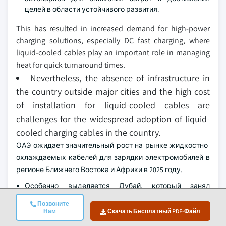
целей в области устойчивого развития.
This has resulted in increased demand for high-power
charging solutions, especially DC fast charging, where
liquid-cooled cables play an important role in managing
heat for quick turnaround times.
Nevertheless, the absence of infrastructure in
the country outside major cities and the high cost
of installation for liquid-cooled cables are
challenges for the widespread adoption of liquid-
cooled charging cables in the country.
ОАЭ ожидает значительный рост на рынке жидкостно-
охлаждаемых кабелей для зарядки электромобилей в
регионе Ближнего Востока и Африки в 2025 году.
Особенно выделяется Дубай, который занял
лидирующие позиции в предоставлении
Позвоните
инфраструктуры для зарядки электромобилей. Dubai
Нам
Скачать Бесплатный PDF-Файл
Electricity and Water Authority (DEWA) возглавляет