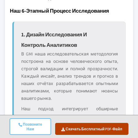
Наш 6-Этапный Процесс Исследования
1. Дизайн Исследования И
Контроль Аналитиков
В GMI наша исследовательская методология
построена на основе человеческого опыта,
строгой валидации и полной прозрачности.
Каждый инсайт, анализ трендов и прогноз в
наших отчётах разрабатывается опытными
аналитиками, которые понимают нюансы
вашего рынка.
Наш подход интегрирует обширные
первичные исследования через прямое
взаимодействие с участниками отрасли и
Позвоните
Нам
Скачать Бесплатный PDF-Файл
экспертами, дополненные всесторонними