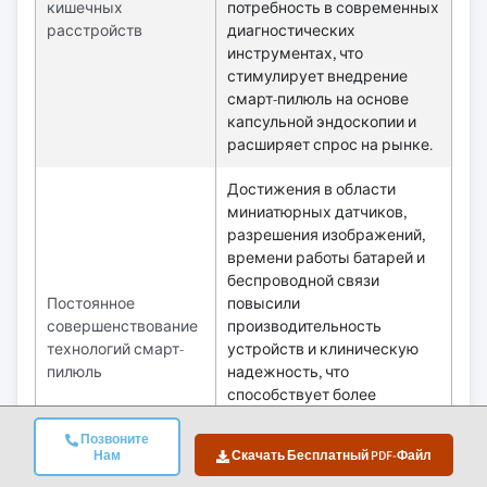
кишечных
потребность в современных
расстройств
диагностических
инструментах, что
стимулирует внедрение
смарт-пилюль на основе
капсульной эндоскопии и
расширяет спрос на рынке.
Достижения в области
миниатюрных датчиков,
разрешения изображений,
времени работы батарей и
беспроводной связи
Постоянное
повысили
совершенствование
производительность
технологий смарт-
устройств и клиническую
пилюль
надежность, что
способствует более
широкому принятию
врачами и поддерживает
Позвоните
Нам
Скачать Бесплатный PDF-Файл
инновации продуктов и рост
рынка.